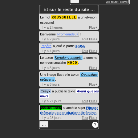
voir toute l'activité
Et sur le reste du site …
Le mot
ROUSQUILLE
a un étymon
espagnol.
Il y a 2 heures
Plus+
Bienvenue
Promenade87
!
Il y a 2 jours
Tout
Plus+
Pépère
a joué la partie
#2456
.
Il y a 4 jours
Tout
Plus+
Le taxon
Kerodon rupestris
a comme
nom vernaculaire
MOCO
.
Il y a 5 jours
Plus+
Une image illustre le taxon
Oecanthus
pellucens
.
Il y a 8 jours
Plus+
Crisyx
a publié le texte
Avant que les
murs
.
Il y a 27 jours
Tout
Plus+
addictionnaire
a lancé le sujet
Filtrage
thématique des citations littéraires
.
Il y a 28 jours
Tout
Plus+
…
?