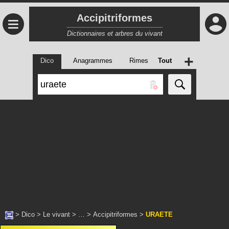
Accipitriformes
≡
Dictionnaires et arbres du vivant
+
Dico
Anagrammes
Rimes
Tout
>
Dico
>
Le vivant
> … >
Accipitriformes
>
URAETE