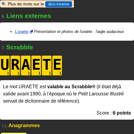
Plus de mots sur le
dico inverse
Liens externes
6.
L'uraète
Présentation et photos de l'uraète : l'aigle audacieux
Scrabble
7.
U
R
A
E
T
E
Le mot URAETE est
valable au Scrabble®
(il était déjà
valide avant 1990, à l'époque où le
Petit Larousse Illustré
servait de dictionnaire de référence).
Score :
6 points
Anagrammes
7.1.