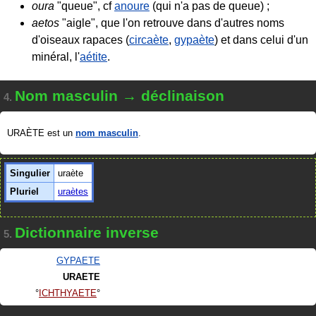
oura
"queue", cf
anoure
(qui n'a pas de queue) ;
aetos
"aigle", que l'on retrouve dans d'autres noms
d'oiseaux rapaces (
circaète
,
gypaète
) et dans celui d'un
minéral, l'
aétite
.
Nom masculin → déclinaison
4.
URAÈTE est un
nom masculin
.
Singulier
uraète
Pluriel
uraètes
Dictionnaire inverse
5.
GYPAETE
URAETE
ICHTHYAETE