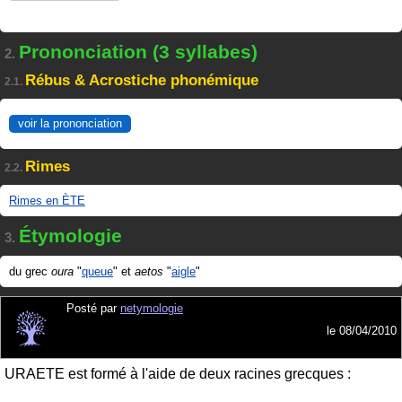
Prononciation (3 syllabes)
2.
Rébus & Acrostiche phonémique
2.1.
voir la prononciation
Rimes
2.2.
Rimes en ÈTE
Étymologie
3.
du grec
oura
"
queue
" et
aetos
"
aigle
"
Posté par
netymologie
le
08/04/2010
URAETE est formé à l'aide de deux racines grecques :