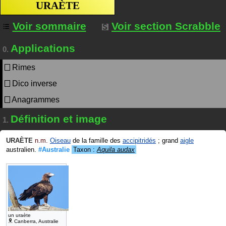
URAÈTE
Voir sommaire
Voir section Scrabble
Applications
0.
Rimes
Dico inverse
Anagrammes
Définition et image
1.
URAÈTE
n.m.
Oiseau
de la famille des
accipitridés
; grand
aigle
australien.
#Australie
Taxon :
Aquila audax
un uraète
Canberra, Australie