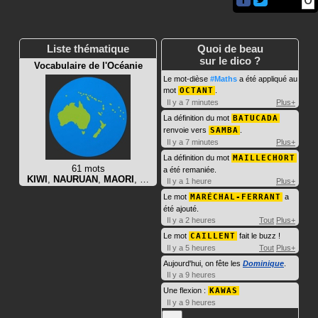
Liste thématique
Quoi de beau
sur le dico ?
Vocabulaire de l'Océanie
Le mot-dièse
#Maths
a été appliqué au
mot
OCTANT
.
Il y a 7 minutes
Plus+
La définition du mot
BATUCADA
renvoie vers
SAMBA
.
Il y a 7 minutes
Plus+
La définition du mot
MAILLECHORT
61 mots
a été remaniée.
KIWI
,
NAURUAN
,
MAORI
, …
Il y a 1 heure
Plus+
Le mot
MARÉCHAL-FERRANT
a
été ajouté.
Il y a 2 heures
Tout
Plus+
Le mot
CAILLENT
fait le buzz !
Il y a 5 heures
Tout
Plus+
Aujourd'hui, on fête les
Dominique
.
Il y a 9 heures
Une flexion :
KAWAS
Il y a 9 heures
…