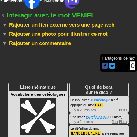
Sur
Facebook
Sur
Mastodon
Interagir avec le mot VENIEL
8.
Rajouter un lien externe vers une page web
Rajouter une photo pour illustrer ce mot
Rajouter un commentaire
Partageons ce mot
0
Liste thématique
Quoi de beau
sur le dico ?
Vocabulaire des ostéologues
Le mot-dièse
#Ostéologie
a été
appliqué au mot
CAL
.
Il y a 29 minutes
Plus+
Une liste :
#Ostéologie
(144 mots)
Il y a 2 heures
Tout
Plus+
La définition du mot
MANDIBULAIRE
a été remaniée.