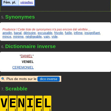
Fém. pl.
vénielles
Synonymes
5.
Prudence ! Cette liste de synonymes n'a pas encore été vérifiée…
anodin
,
banal
,
dérisoire
,
excusable
,
frivole
,
futile
,
infime
,
insignifiant
,
mince
,
minime
,
négligeable
,
vain
,
vide
.
Dictionnaire inverse
6.
DANIEL
VENIEL
CEREMONIEL
Plus de mots sur le
dico inverse
Scrabble
7.
V
E
N
I
E
L