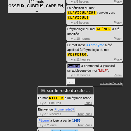
144 mots
Il y a 5 heures
Plus+
OSSEUX
,
CUBITUS
,
CARPIEN
,
La définition du mot
…
CLAVICULAIRE
renvoie vers
CLAVICULE
.
Il y a 6 heures
Plus+
L'étymologie du mot
GLÉNER
a été
modifiée.
Il y a 10 heures
Plus+
Le mot-dièse
#Acronyme
a été
appliqué à l'étymologie du mot
VESPÉTRO
.
Il y a 11 heures
Plus+
Swebble
a commenté la jouabilité
scrabblesque du mot
MILF
.
Il y a 11 heures
Plus+
…
voir toute l'activité
Et sur le reste du site …
Le mot
KIFFER
a un étymon arabe.
Il y a 11 heures
Plus+
Bienvenue
Promenade87
!
Il y a 16 heures
Tout
Plus+
Pépère
a joué la partie
#2456
.
Il y a 2 jours
Tout
Plus+