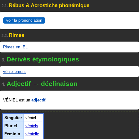
Rébus & Acrostiche phonémique
2.1.
voir la prononciation
Rimes
2.2.
Rimes en IEL
Dérivés étymologiques
3.
véniellement
Adjectif → déclinaison
4.
VÉNIEL est un
adjectif
.
Singulier
véniel
Pluriel
véniels
Féminin
vénielle