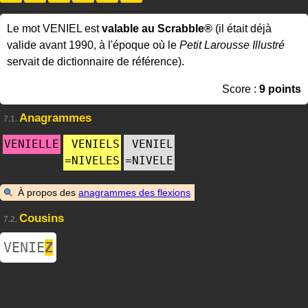
Le mot VENIEL est
valable au Scrabble®
(il était déjà
valide avant 1990, à l'époque où le
Petit Larousse Illustré
servait de dictionnaire de référence).
Score :
9 points
Anagrammes
7.1.
VENIELLE
VENIELS
VENIEL
=
NIVELES
=
NIVELE
À propos des
anagrammes des flexions
Cousins
7.2.
VENIE
Z