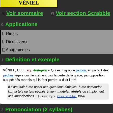
VÉNIEL
Voir sommaire
Voir section Scrabble
Applications
0.
Rimes
Dico inverse
Anagrammes
Définition et exemple
1.
VÉNIEL
,
ELLE
adj.
Religion
«
Qui est digne de
pardon
, en parlant des
#
péchés
légers qui n'entraînent pas la perte de la grâce, par opposition
aux péchés mortels qui la font perdre.
»
dixit
Littré
Il s'amusait à me poser des questions difficiles, à me demander
[…] si tels ou tels péchés étaient mortels,
véniels
ou simplement
des imperfections.
James Joyce
Gens de Dublin
1914
Prononciation (2 syllabes)
2.