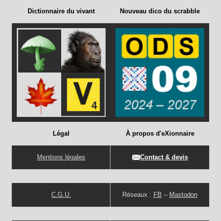
Dictionnaire du vivant
Nouveau dico du scrabble
Légal
À propos d'eXionnaire
Mentions légales
Contact & devis
C.G.U.
Réseaux :
FB
–
Mastodon