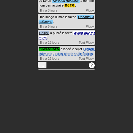
Le taxon
Kerodon rupestris
a comme
nom vernaculaire
MOCO
.
Il y a 3 jours
Plus+
Une image illustre le taxon
Oecanthus
pellucens
.
Il y a 6 jours
Plus+
Crisyx
a publié le texte
Avant que les
murs
.
Il y a 25 jours
Tout
Plus+
addictionnaire
a lancé le sujet
Filtrage
thématique des citations littéraires
.
Il y a 26 jours
Tout
Plus+
…
?