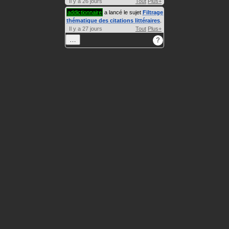
Il y a 26 jours
Tout
Plus+
addictionnaire
a lancé le sujet
Filtrage
thématique des citations littéraires
.
Il y a 27 jours
Tout
Plus+
…
?