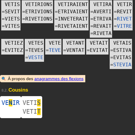
VETIS
VETIRIONS
VETIRAIENT
VETIRA
VETIR
=
SEVIT
=
ETRIVIONS
=
ETRIVAIENT
=
AVERTI
=
REVIT
=
VIETS
=
RIVETIONS
=
INVETERAIT
=
ETRIVA
=
RIVET
=
VITES
=
RIVETAIENT
=
REVAIT
=
VITRE
=
RIVETA
VETIEZ
VETES
VETE
VETANT
VETAIT
VETAIS
=
EVITEZ
=
TEVES
=
TEVE
=
VENTAT
=
EVITAT
=
ESTIVA
=
VESTE
=
EVITAS
=
STEVIA
À propos des
anagrammes des flexions
Cousins
8.2.
VE
N
IR
VETI
S
VETI
T