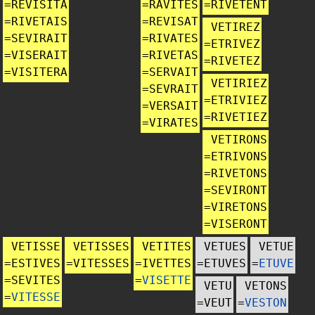
=
REVISITA
=
RAVITES
=
RIVETENT
=
RIVETAIS
=
REVISAT
VETIREZ
=
SEVIRAIT
=
RIVATES
=
ETRIVEZ
=
VISERAIT
=
RIVETAS
=
RIVETEZ
=
VISITERA
=
SERVAIT
VETIRIEZ
=
SEVRAIT
=
ETRIVIEZ
=
VERSAIT
=
RIVETIEZ
=
VIRATES
VETIRONS
=
ETRIVONS
=
RIVETONS
=
SEVIRONT
=
VIRETONS
=
VISERONT
VETISSE
VETISSES
VETITES
VETUES
VETUE
=
ESTIVES
=
VITESSES
=
IVETTES
=
ETUVES
=
ETUVE
=
SEVITES
=
VISETTE
VETU
VETONS
=
VITESSE
=
VEUT
=
VESTON