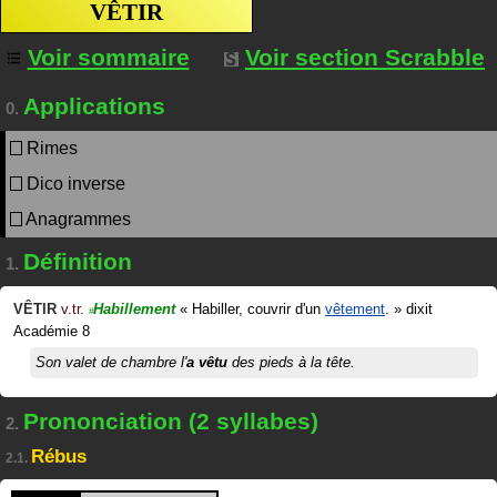
VÊTIR
Voir sommaire
Voir section Scrabble
Applications
0.
Rimes
Dico inverse
Anagrammes
Définition
1.
VÊTIR
v.tr.
Habillement
«
Habiller, couvrir d'un
vêtement
.
»
dixit
#
Académie 8
Son valet de chambre l'
a vêtu
des pieds à la tête.
Prononciation (2 syllabes)
2.
Rébus
2.1.