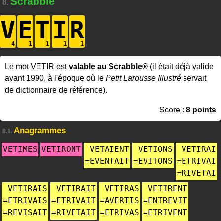
Scrabble
8.
V
E
T
I
R
Le mot VETIR est
valable au Scrabble®
(il était déjà valide
avant 1990, à l'époque où le
Petit Larousse Illustré
servait
de dictionnaire de référence).
Score :
8 points
Anagrammes
8.1.
VETIMES
VETIRONT
VETAIENT
VETIONS
VETIRAI
=
EVENTAIT
=
EVITONS
=
ETRIVAI
=
RIVETAI
VETIRAIS
VETIRAIT
VETIRAS
VETIRENT
=
ETRIVAIS
=
ETRIVAIT
=
AVERTIS
=
ENTREVIT
=
REVISAIT
=
RIVETAIT
=
ETRIVAS
=
ETRIVENT