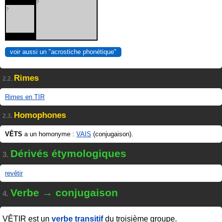
?
?
voir aussi un "acrostiche phonétique"
Rimes
2.2.
Rimes en TIR
Homophones
2.3.
VÊTS
a un homonyme :
VAIS
(conjugaison).
Dérivés étymologiques
3.
revêtir
Verbe → conjugaison
4.
VÊTIR
est un
verbe transitif
du troisième groupe.