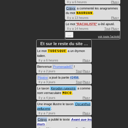
Il y a 6 heures
Plus+
Crisyx
a commenté les anagrammes
du mot
NAURUAN
.
Il y a 13 heures
Plus+
Le mot
RACIALISTE
a été ajouté.
Il y a 14 heures
Tout
Plus+
…
voir toute l'activité
Et sur le reste du site …
Le mot
TUDESQUE
a un étymon
italien.
Il y a 6 heures
Plus+
Bienvenue
Promenade87
!
Il y a 2 jours
Tout
Plus+
Pépère
a joué la partie
#2456
.
Il y a 3 jours
Tout
Plus+
Le taxon
Kerodon rupestris
a comme
nom vernaculaire
MOCO
.
Il y a 4 jours
Plus+
Une image illustre le taxon
Oecanthus
pellucens
.
Il y a 7 jours
Plus+
Crisyx
a publié le texte
Avant que les
murs
.