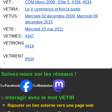
VET :
CDM Mons 2009 - Elite 5
,
#338
,
#534
VETIRA :
Le V commence et finit la partie
VETUS :
Mercredi 02 décembre 2009
,
Mercredi 09
décembre 2015
VETE :
Mercredi 25 mai 2011
VETIMES :
#347
VETIRONS
#416
:
VETIRENT
#534
:
Suivez-nous sur les réseaux !
Sur
Facebook
Sur
Mastodon
Interagir avec le mot VETIR
9.
Rajouter un lien externe vers une page web