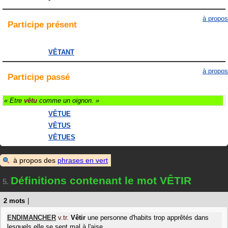
à propos
Participe
présent
VÊTANT
à propos
Participe
passé
« Etre
vêtu
comme un oignon. »
VÊTUE
VÊTUS
VÊTUES
à propos des
phrases en vert
Définitions contenant le mot VÊTIR
5.
2 mots
|
ENDIMANCHER
v.tr.
Vêtir
une personne d'habits trop apprêtés dans
lesquels elle se sent mal à l'aise.