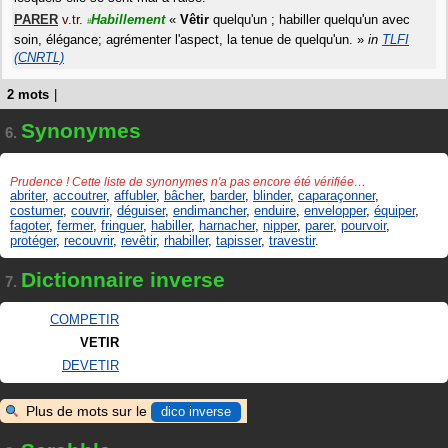
PARER
v.tr.
Habillement
«
Vêtir
quelqu'un ; habiller quelqu'un avec
#
soin, élégance; agrémenter l'aspect, la tenue de quelqu'un.
»
in
TLFI
(CNRTL)
2 mots
|
Synonymes
6.
Prudence ! Cette liste de synonymes n'a pas encore été vérifiée…
abriter
,
accoutrer
,
affubler
,
bâcher
,
barder
,
blinder
,
caparaçonner
,
costumer
,
couvrir
,
déguiser
,
endimancher
,
enduire
,
envelopper
,
équiper
,
fagoter
,
fermer
,
fringuer
,
habiller
,
harnacher
,
nipper
,
parer
,
pourvoir
,
protéger
,
recouvrir
,
revêtir
,
rhabiller
,
tapisser
,
travestir
.
Dictionnaire inverse
7.
COMPETIR
VETIR
DEVETIR
Plus de mots sur le
dico inverse