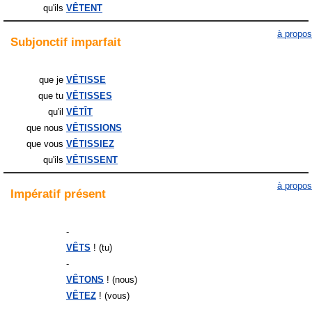
qu'ils
VÊTENT
à propos
Subjonctif
imparfait
que je
VÊTISSE
que tu
VÊTISSES
qu'il
VÊTÎT
que nous
VÊTISSIONS
que vous
VÊTISSIEZ
qu'ils
VÊTISSENT
à propos
Impératif
présent
-
VÊTS
! (tu)
-
VÊTONS
! (nous)
VÊTEZ
! (vous)
-