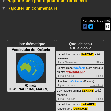
Rajouter une photo pour illustrer ce mot
Rajouter un commentaire
Partageons ce mot
0
Liste thématique
Quoi de beau
sur le dico ?
Vocabulaire de l'Océanie
La définition du mot
RAPIDE
a été
remaniée.
Il y a 39 minutes
Plus+
Le mot-dièse
#Océanie
a été appliqué
au mot
MICRONÉSIE
.
Il y a 1 heure
Plus+
Une liste :
#Océanie
(61 mots)
61 mots
Il y a 3 heures
Tout
Plus+
KIWI
,
NAURUAN
,
MAORI
, …
L'étymologie du mot
ALARME
a été
modifiée.
Il y a 6 heures
Plus+
La définition du mot
LARGUER
renvoie vers
CORDAGE
.