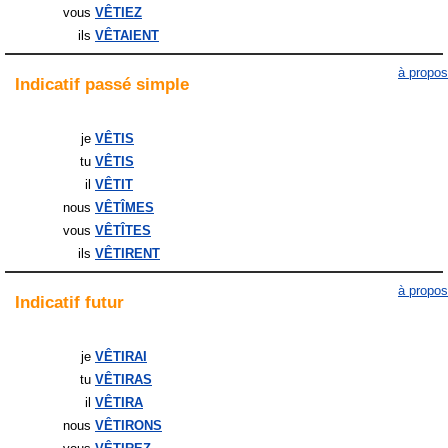
vous
VÊTIEZ
ils
VÊTAIENT
à propos
Indicatif
passé simple
je
VÊTIS
tu
VÊTIS
il
VÊTIT
nous
VÊTÎMES
vous
VÊTÎTES
ils
VÊTIRENT
à propos
Indicatif
futur
je
VÊTIRAI
tu
VÊTIRAS
il
VÊTIRA
nous
VÊTIRONS