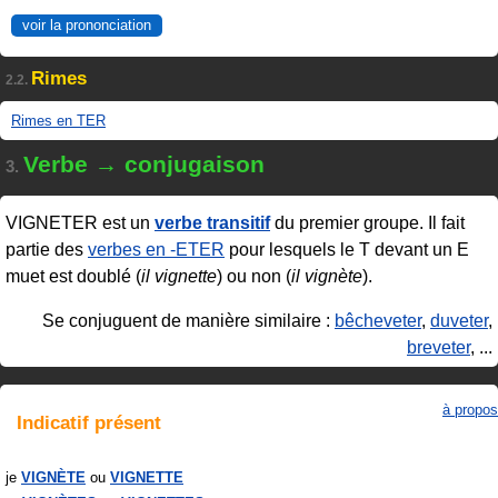
voir la prononciation
Rimes
2.2.
Rimes en TER
Verbe → conjugaison
3.
VIGNETER
est un
verbe transitif
du premier groupe. Il fait
partie des
verbes en ‑ETER
pour lesquels le T devant un E
muet est doublé (
il vignette
) ou non (
il vignète
).
Se conjuguent de manière similaire :
bêcheveter
,
duveter
,
breveter
, ...
à propos
Indicatif
présent
je
VIGNÈTE
VIGNETTE