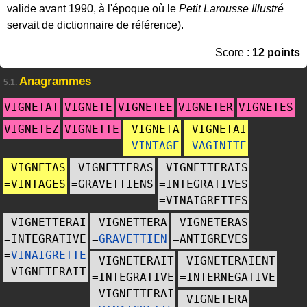
valide avant 1990, à l'époque où le
Petit Larousse Illustré
servait de dictionnaire de référence).
Score :
12 points
Anagrammes
5.1.
VIGNETAT
VIGNETE
VIGNETEE
VIGNETER
VIGNETES
VIGNETEZ
VIGNETTE
VIGNETA
VIGNETAI
=
VINTAGE
=
VAGINITE
VIGNETAS
VIGNETTERAS
VIGNETTERAIS
=
VINTAGES
=
GRAVETTIENS
=
INTEGRATIVES
=
VINAIGRETTES
VIGNETTERAI
VIGNETTERA
VIGNETERAS
=
INTEGRATIVE
=
GRAVETTIEN
=
ANTIGREVES
=
VINAIGRETTE
VIGNETERAIT
VIGNETERAIENT
=
VIGNETERAIT
=
INTEGRATIVE
=
INTERNEGATIVE
=
VIGNETTERAI
VIGNETERA