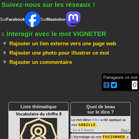
Suivez-nous sur les réseaux !
Sur
Facebook
Sur
Mastodon
Interagir avec le mot VIGNETER
6.
Rajouter un lien externe vers une page web
Rajouter une photo pour illustrer ce mot
Rajouter un commentaire
Partageons ce mot
0
Liste thématique
Quoi de beau
sur le dico ?
Vocabulaire du chiffre 8
Le mot-dièse
#Jeu
a été appliqué au
mot
GOBILLE
.
Il y a 5 heures
Plus+
L'étymologie du mot
FUSIONNER
a