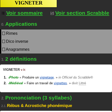
VIGNETER
Voir sommaire
Voir section Scrabble
Applications
0.
Rimes
Dico inverse
Anagrammes
2 définitions
1.
VIGNETER
v.tr.
Photo
«
Produire un
vignetage
.
»
in
Officiel du Scrabble®
#
Médiéval
«
Faire un travail de
vignettes
.
»
dixit
Littré
#
Prononciation (3 syllabes)
2.
Rébus & Acrostiche phonémique
2.1.