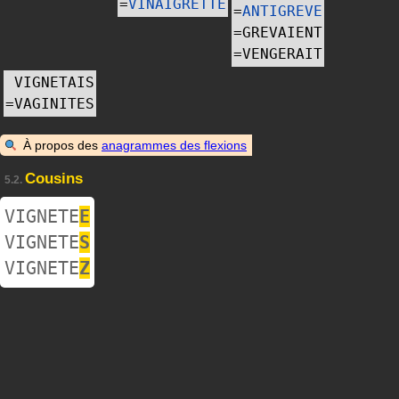
=
VINAIGRETTE
=
ANTIGREVE
=
GREVAIENT
=
VENGERAIT
VIGNETAIS
=
VAGINITES
À propos des
anagrammes des flexions
Cousins
5.2.
VIGNETE
E
VIGNETE
S
VIGNETE
Z