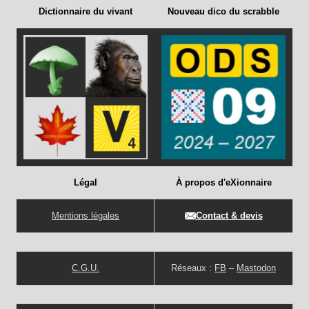
Dictionnaire du vivant
Nouveau dico du scrabble
Légal
À propos d'eXionnaire
Mentions légales
Contact & devis
C.G.U.
Réseaux :
FB
–
Mastodon