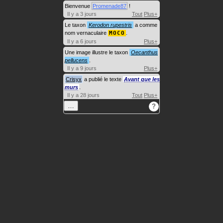
Bienvenue
Promenade87
!
Il y a 3 jours
Tout
Plus+
Le taxon
Kerodon rupestris
a comme
nom vernaculaire
MOCO
.
Il y a 6 jours
Plus+
Une image illustre le taxon
Oecanthus
pellucens
.
Il y a 9 jours
Plus+
Crisyx
a publié le texte
Avant que les
murs
.
Il y a 28 jours
Tout
Plus+
…
?