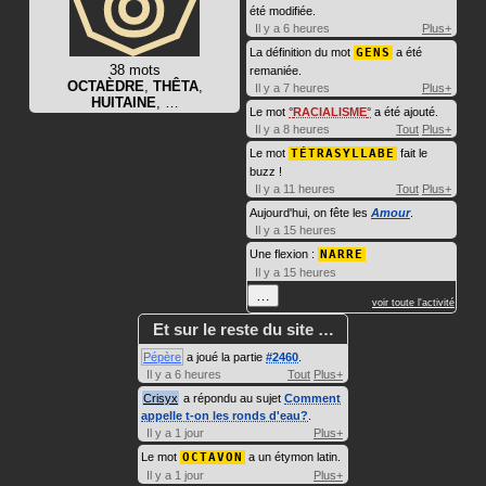
été modifiée.
Il y a 6 heures
Plus+
La définition du mot
GENS
a été
38 mots
remaniée.
OCTAÈDRE
,
THÊTA
,
Il y a 7 heures
Plus+
HUITAINE
, …
Le mot
RACIALISME
a été ajouté.
Il y a 8 heures
Tout
Plus+
Le mot
TÉTRASYLLABE
fait le
buzz !
Il y a 11 heures
Tout
Plus+
Aujourd'hui, on fête les
Amour
.
Il y a 15 heures
Une flexion :
NARRE
Il y a 15 heures
…
voir toute l'activité
Et sur le reste du site …
Pépère
a joué la partie
#2460
.
Il y a 6 heures
Tout
Plus+
Crisyx
a répondu au sujet
Comment
appelle t-on les ronds d'eau?
.
Il y a 1 jour
Plus+
Le mot
OCTAVON
a un étymon latin.
Il y a 1 jour
Plus+