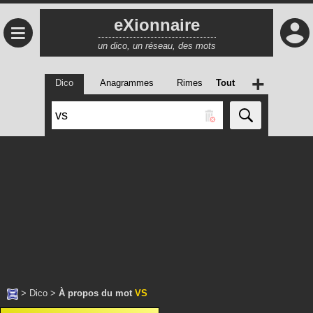
eXionnaire
≡
un dico, un réseau, des mots
+
Dico
Anagrammes
Rimes
Tout
>
Dico
>
À propos du mot
VS