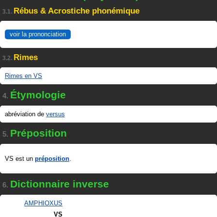
Rébus & Acrostiche phonémique
3.1.
voir la prononciation
Rimes
3.2.
Rimes en VS
Étymologie
4.
abréviation de
versus
Préposition
5.
VS est un
préposition
.
Dictionnaire inverse
6.
AMPHIOXUS
VS