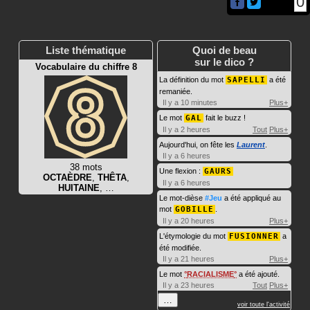
0
Liste thématique
Quoi de beau
sur le dico ?
Vocabulaire du chiffre 8
La définition du mot
SAPELLI
a été
remaniée.
Il y a 10 minutes
Plus+
Le mot
GAL
fait le buzz !
Il y a 2 heures
Tout
Plus+
Aujourd'hui, on fête les
Laurent
.
Il y a 6 heures
38 mots
Une flexion :
GAURS
OCTAÈDRE
,
THÊTA
,
Il y a 6 heures
HUITAINE
, …
Le mot-dièse
#Jeu
a été appliqué au
mot
GOBILLE
.
Il y a 20 heures
Plus+
L'étymologie du mot
FUSIONNER
a
été modifiée.
Il y a 21 heures
Plus+
Le mot
RACIALISME
a été ajouté.
Il y a 23 heures
Tout
Plus+
…
voir toute l'activité