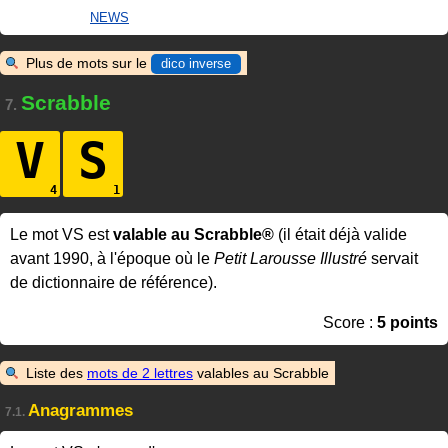
NEWS
Plus de mots sur le
dico inverse
Scrabble
7.
V
S
Le mot VS est
valable au Scrabble®
(il était déjà valide
avant 1990, à l'époque où le
Petit Larousse Illustré
servait
de dictionnaire de référence).
Score :
5 points
Liste des
mots de 2 lettres
valables au Scrabble
Anagrammes
7.1.