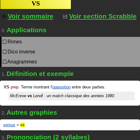
VS
Voir sommaire
Voir section Scrabble
Applications
0.
Rimes
Dico inverse
Anagrammes
Définition et exemple
1.
VS
prep.
Terme montrant l'
opposition
entre deux parties.
McEnroe
vs
Lendl : un match classique des années 1980.
Autres graphies
2.
versus
=
vs
Prononciation (2 syllabes)
3.