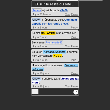
Et sur le reste du site …
Pépère
a joué la partie
#2460
.
Il y a 21 heures
Tout
Plus+
Crisyx
a répondu au sujet
Comment
appelle t-on les ronds d'eau?
.
Il y a 2 jours
Plus+
Le mot
OCTAVON
a un étymon latin.
Il y a 2 jours
Plus+
Bienvenue
Promenade87
!
Il y a 4 jours
Tout
Plus+
Le taxon
Kerodon rupestris
a comme
nom vernaculaire
MOCO
.
Il y a 7 jours
Plus+
Une image illustre le taxon
Oecanthus
pellucens
.
Il y a 10 jours
Plus+
Crisyx
a publié le texte
Avant que les
murs
.
Il y a 28 jours
Tout
Plus+
…
?