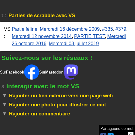
Parties de scrabble avec VS
7.2.
VS
Partie féline
,
Mercredi 16 décembre 2009
,
#335
,
#379
,
:
Mercredi 12 novembre 2014
,
PARTIE TEST
,
Mercredi
26 octobre 2016
,
Mercredi 03 juillet 2019
Suivez-nous sur les réseaux !
Sur
Facebook
Sur
Mastodon
Interagir avec le mot VS
8.
Rajouter un lien externe vers une page web
Rajouter une photo pour illustrer ce mot
Rajouter un commentaire
Partageons ce mot