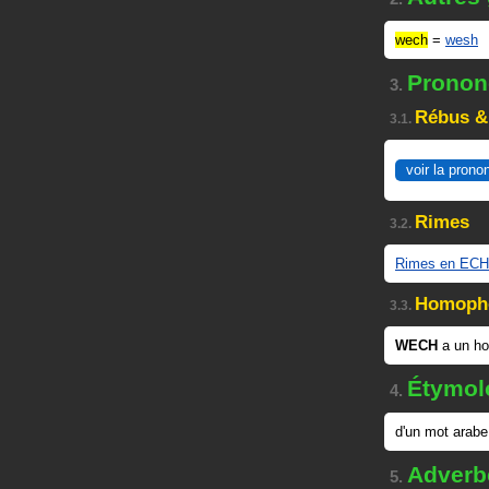
wech
=
wesh
Prononc
3.
Rébus &
3.1.
voir la prono
Rimes
3.2.
Rimes en ECH
Homoph
3.3.
WECH
a un h
Étymol
4.
d'un mot arabe
Adverb
5.