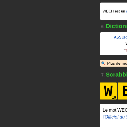
WECH est un
Diction
6.
ASSUR
Plus de mo
Scrabb
7.
W
Le mot WE
l'
Officiel du