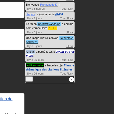
Bienvenue
Promenade87
!
Il y a 8 heures
Tout
Plus+
Pépère
a joué la partie
#2456
.
Il y a 2 jours
Tout
Plus+
Le taxon
Kerodon rupestris
a comme
nom vernaculaire
MOCO
.
Il y a 3 jours
Plus+
Une image illustre le taxon
Oecanthus
pellucens
.
Il y a 6 jours
Plus+
Crisyx
a publié le texte
Avant que les
murs
.
Il y a 25 jours
Tout
Plus+
addictionnaire
a lancé le sujet
Filtrage
thématique des citations littéraires
.
Il y a 26 jours
Tout
Plus+
…
?
tion de