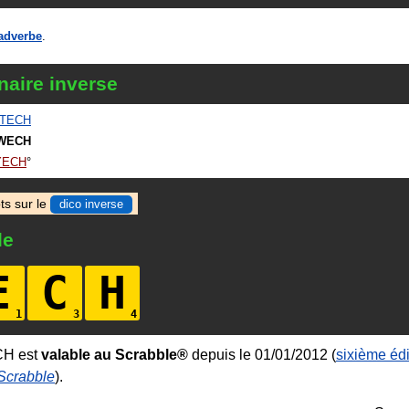
adverbe
.
naire inverse
TECH
WECH
YECH
ts sur le
dico inverse
le
E
C
H
CH est
valable au Scrabble®
depuis le 01/01/2012 (
sixième édi
 Scrabble
).