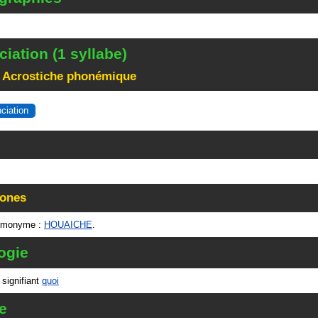
iation (1 syllabe)
 Acrostiche phonémique
nciation
ones
omonyme :
HOUAICHE
.
ogie
 signifiant
quoi
e