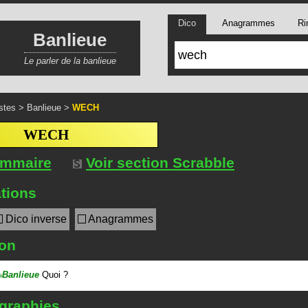
Dico
Anagrammes
Ri
Banlieue
Le parler de la banlieue
stes
>
Banlieue
>
WECH
WECH
ommaire
Voir section Scrabble
tions
Dico inverse
Anagrammes
ion
Banlieue
Quoi ?
#
 graphies