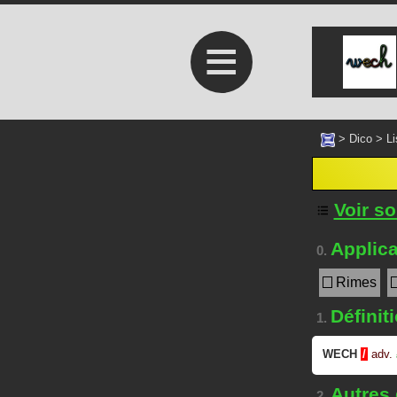
≡
>
Dico
>
Li
Voir s
Applica
0.
Rimes
Définit
1.
WECH
/
adv.
Autres
2.