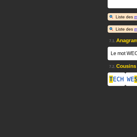
Liste des
m
Liste des
m
Anagra
7.1.
Le mot WEC
Cousins
7.2.
T
ECH
WE