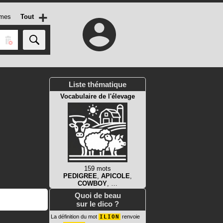
+
mes
Tout
Liste thématique
Vocabulaire de l'élevage
159 mots
PEDIGREE
,
APICOLE
,
COWBOY
, …
Quoi de beau
sur le dico ?
La définition du mot
ILION
renvoie