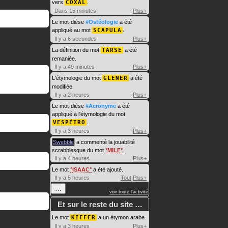
vers
COXAL
.
Dans 15 minutes
Plus+
Le mot-dièse
#Ostéologie
a été
appliqué au mot
SCAPULA
.
Il y a 6 secondes
Plus+
La définition du mot
TARSE
a été
remaniée.
Il y a 49 minutes
Plus+
L'étymologie du mot
GLÉNER
a été
modifiée.
Il y a 2 heures
Plus+
Le mot-dièse
#Acronyme
a été
appliqué à l'étymologie du mot
VESPÉTRO
.
Il y a 3 heures
Plus+
Swebble
a commenté la jouabilité
scrabblesque du mot
MILF
.
Il y a 4 heures
Plus+
Le mot
ISAAC
a été ajouté.
Il y a 5 heures
Tout
Plus+
…
voir toute l'activité
Et sur le reste du site …
Le mot
KIFFER
a un étymon arabe.
Il y a 3 heures
Plus+