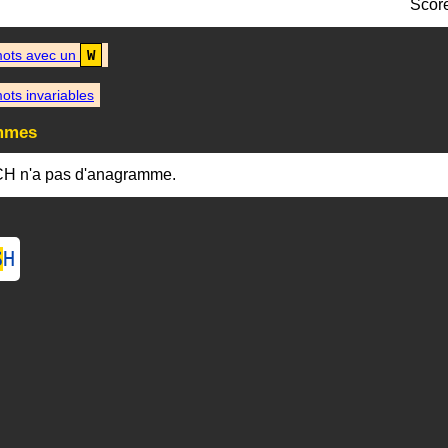
Scor
ots avec un
W
ots invariables
mmes
H n'a pas d'anagramme.
S
H