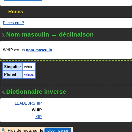
Rimes
2.2.
Rimes en IP
Nom masculin → déclinaison
3.
WHIP est un
nom masculin
.
Singulier
whip
Pluriel
whips
Dictionnaire inverse
4.
LEADEURSHIP
WHIP
KIP
Plus de mots sur le
dico inverse