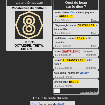
Liste thématique
Quoi de beau
sur le dico ?
Vocabulaire du chiffre 8
Le mot-dièse
#Jeu
a été appliqué au
mot
GOBILLE
.
Il y a 5 heures
Plus+
L'étymologie du mot
FUSIONNER
a
été modifiée.
Il y a 6 heures
Plus+
La définition du mot
GENS
a été
38 mots
remaniée.
OCTAÈDRE
,
THÊTA
,
Il y a 7 heures
Plus+
HUITAINE
, …
Le mot
RACIALISME
a été ajouté.
Il y a 8 heures
Tout
Plus+
Le mot
TÉTRASYLLABE
fait le
buzz !
Il y a 11 heures
Tout
Plus+
Aujourd'hui, on fête les
Amour
.
Il y a 15 heures
Une flexion :
NARRE
Il y a 15 heures
…
voir toute l'activité
Et sur le reste du site …
Pépère
a joué la partie
#2460
.