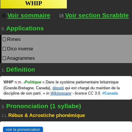
WHIP
Voir sommaire
Voir section Scrabble
Applications
0.
Rimes
Dico inverse
Anagrammes
Définition
1.
WHIP
n.m.
Politique
«
Dans le système parlementaire britannique
#
(Grande-Bretagne, Canada),
député
qui est chargé du maintien de la
discipline de son parti.
»
in
Wiktionnaire
- licence CC 3.0.
#Canada
Prononciation (1 syllabe)
2.
Rébus & Acrostiche phonémique
2.1.
voir la prononciation