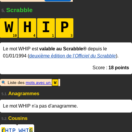
Scrabble
5.
W
H
I
P
Le mot WHIP est
valable au Scrabble®
depuis le
01/01/1994 (
deuxième édition de l'
Officiel du Scrabble
).
Score :
18 points
Liste des
mots avec un
W
Anagrammes
5.1.
Le mot WHIP n'a pas d'anagramme.
Cousins
5.2.
C
HIP
WHI
G