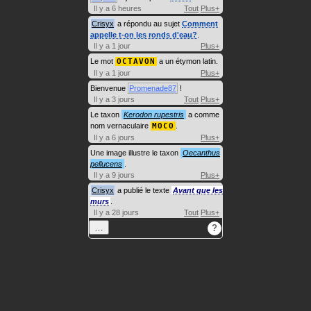
Il y a 6 heures
Tout
Plus+
Crisyx
a répondu au sujet
Comment
appelle t-on les ronds d'eau?
.
Il y a 1 jour
Plus+
Le mot
OCTAVON
a un étymon latin.
Il y a 1 jour
Plus+
Bienvenue
Promenade87
!
Il y a 3 jours
Tout
Plus+
Le taxon
Kerodon rupestris
a comme
nom vernaculaire
MOCO
.
Il y a 6 jours
Plus+
Une image illustre le taxon
Oecanthus
pellucens
.
Il y a 9 jours
Plus+
Crisyx
a publié le texte
Avant que les
murs
.
Il y a 28 jours
Tout
Plus+
…
?