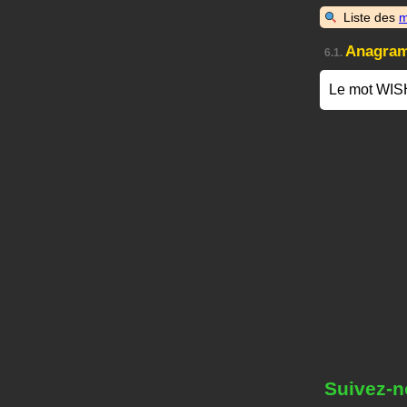
Liste des
m
Anagra
6.1.
Le mot WIS
Suivez-n