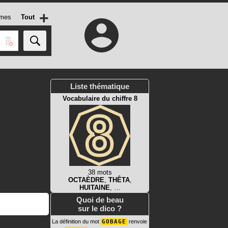
+
mes
Tout
Liste thématique
Vocabulaire du chiffre 8
38 mots
OCTAÈDRE
,
THÊTA
,
HUITAINE
, …
Quoi de beau
sur le dico ?
La définition du mot
GOBAGE
renvoie