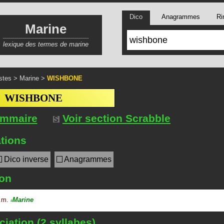
Dico
Anagrammes
Ri
Marine
lexique des termes de marine
stes
>
Marine
>
WISHBONE
WISHBONE
ommaire
Voir section Scrabble
tions
Dico inverse
Anagrammes
ion
.m.
Marine
#
iation (2 syllabes)