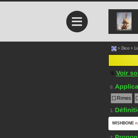
≡
>
Dico
>
Li
Voir s
Applica
0.
Rimes
Définit
1.
WISHBONE
n
Prononc
2.