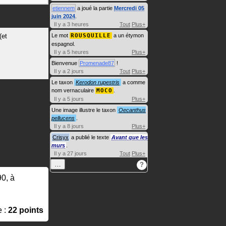
etiennem
a joué la partie
Mercredi 05
juin 2024
.
Il y a 3 heures
Tout
Plus+
(et
Le mot
ROUSQUILLE
a un étymon
espagnol.
Il y a 5 heures
Plus+
Bienvenue
Promenade87
!
Il y a 2 jours
Tout
Plus+
Le taxon
Kerodon rupestris
a comme
nom vernaculaire
MOCO
.
Il y a 5 jours
Plus+
Une image illustre le taxon
Oecanthus
pellucens
.
Il y a 8 jours
Plus+
Crisyx
a publié le texte
Avant que les
murs
.
Il y a 27 jours
Tout
Plus+
…
?
90, à
e :
22 points