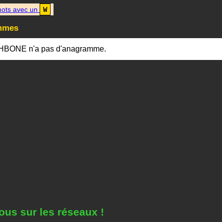
ots avec un
W
mmes
HBONE n'a pas d'anagramme.
ous sur les réseaux !