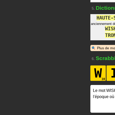
Diction
5.
H
A
U
T
E
-
anciennement 
W
I
S
T
R
O
Plus de mo
Scrabb
6.
W
Le mot WI
l'époque où