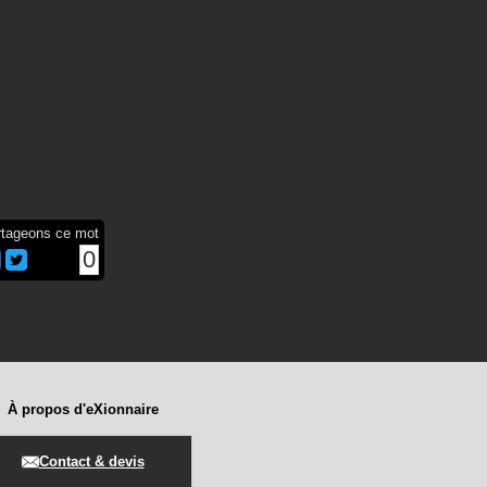
rtageons ce mot
0
À propos d'eXionnaire
Contact & devis