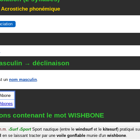
 Acrostiche phonémique
nciation
E
sculin → déclinaison
t un
nom masculin
.
shbone
shbones
tions contenant le mot WISHBONE
n.m.
Surf
Sport
Sport nautique (entre le
windsurf
et le
kitesurf
) pratiqué s
#
#
l
en se laissant tracter par une
voile
gonflable
munie d'un
wishbone
.