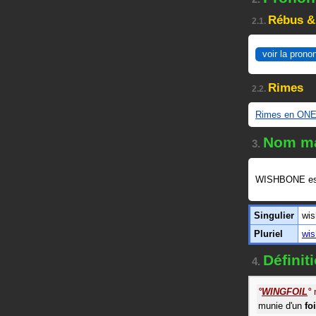
Rébus &
2.1.
voir la prono
Rimes
2.2.
Rimes en ON
Nom ma
3.
WISHBONE es
Singulier
wi
Pluriel
wi
Défini
4.
°
WINGFOIL
°
munie d'un
foi