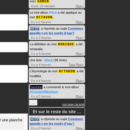
vers
GOBER
.
Dans 19 minutes
Plus+
Le mot-dièse
#Huit
a été appliqué au
mot
OCTAVON
.
Il y a 2 heures
Plus+
Crisyx
a répondu au sujet
Comment
appelle t-on les ronds d'eau?
.
Il y a 2 heures
Plus+
La définition du mot
DORIQUE
a été
remaniée.
Il y a 3 heures
Plus+
Une liste :
#Huit
(38 mots)
Il y a 4 heures
Tout
Plus+
L'étymologie du mot
OCTODON
a été
modifiée.
Il y a 4 heures
Plus+
Swebble
a commenté le mot-dièse
#Groupe#Musique
.
Il y a 5 heures
Plus+
…
voir toute l'activité
Et sur le reste du site …
Crisyx
a répondu au sujet
Comment
ur une planche
appelle t-on les ronds d'eau?
.
Il y a 2 heures
Plus+