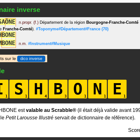
naire inverse
S
A
Ô
N
E
n.propr. (f.)
Département de la région
Bourgogne-Franche-Comté
de
Franche-Comté
).
#Toponyme#Département#France
(70)
H
B
O
N
E
M
B
O
N
E
n.m.
#Instrument#Musique
ts sur le
dico inverse
le
I
S
H
B
O
N
E
SHBONE est
valable au Scrabble®
(il était déjà valide avant 19
 le
Petit Larousse Illustré
servait de dictionnaire de référence).
Scor