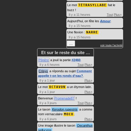
Le mot
TÉTRASYLLABE
fait le
buzz !
Il y a 11 heures
Tout
Plus+
Aujourd'hui, on fête les
Amour
.
Il y a 15 heures
Une flexion :
NARRE
Il y a 15 heures
…
voir toute l'activité
Et sur le reste du site …
Pépère
a joué la partie
#2460
.
Il y a 6 heures
Tout
Plus+
Crisyx
a répondu au sujet
Comment
appelle t-on les ronds d'eau?
.
Il y a 1 jour
Plus+
Le mot
OCTAVON
a un étymon latin.
Il y a 1 jour
Plus+
Bienvenue
Promenade87
!
Il y a 3 jours
Tout
Plus+
Le taxon
Kerodon rupestris
a comme
nom vernaculaire
MOCO
.
Il y a 6 jours
Plus+
Une image illustre le taxon
Oecanthus
pellucens
.