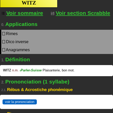
WITZ
Voir sommaire
Voir section Scrabble
Applications
0.
Rimes
Dico inverse
Anagrammes
Définition
1.
WITZ
n.m.
Parler
Suisse
Plaisanterie, bon mot.
#
#
Prononciation (1 syllabe)
2.
Rébus & Acrostiche phonémique
2.1.
voir la prononciation