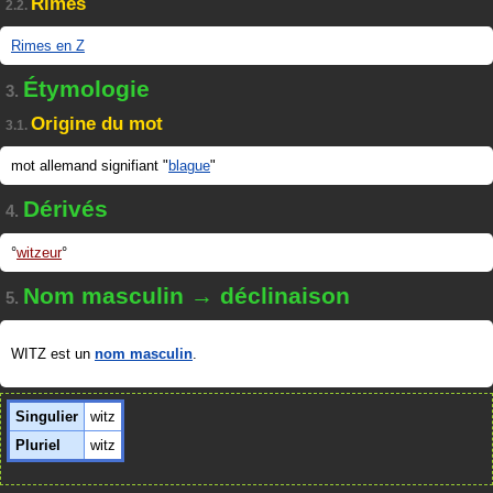
Rimes
2.2.
Rimes en Z
Étymologie
3.
Origine du mot
3.1.
mot allemand signifiant "
blague
"
Dérivés
4.
witzeur
Nom masculin → déclinaison
5.
WITZ est un
nom masculin
.
Singulier
witz
Pluriel
witz