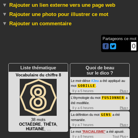
Rajouter un lien externe vers une page web
Rajouter une photo pour illustrer ce mot
Rajouter un commentaire
Partageons ce mot
0
Liste thématique
Quoi de beau
sur le dico ?
Vocabulaire du chiffre 8
Le mot-dièse
#Jeu
a été appliqué au
mot
GOBILLE
.
Il y a 5 heures
Plus+
L'étymologie du mot
FUSIONNER
a
été modifiée.
Il y a 6 heures
Plus+
La définition du mot
GENS
a été
38 mots
remaniée.
OCTAÈDRE
,
THÊTA
,
Il y a 7 heures
Plus+
HUITAINE
, …
Le mot
RACIALISME
a été ajouté.
Il y a 8 heures
Tout
Plus+