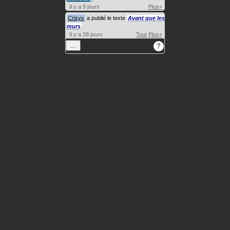
Il y a 9 jours
Plus+
Crisyx
a publié le texte
Avant que les
murs
.
Il y a 28 jours
Tout
Plus+
…
?