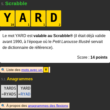
Scrabble
5.
Y
A
R
D
Le mot YARD est
valable au Scrabble®
(il était déjà valide
avant 1990, à l'époque où le
Petit Larousse Illustré
servait
de dictionnaire de référence).
Score :
14 points
Liste des
mots avec un
Y
Anagrammes
5.1.
YARDS
YARD
=
RYADS
=
RYAD
À propos des
anagrammes des flexions