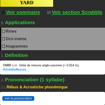
YARD
Voir sommaire
Voir section Scrabble
Applications
0.
Rimes
Dico inverse
Anagrammes
Définition
1.
YARD
n.m.
Unité de mesure anglo-saxonne (= 0,914 m).
#UnitéDeMesure
Prononciation (1 syllabe)
2.
Rébus & Acrostiche phonémique
2.1.
voir la prononciation