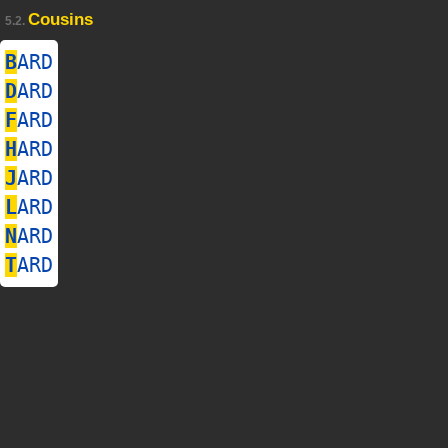
Cousins
5.2.
B
ARD
D
ARD
F
ARD
H
ARD
J
ARD
L
ARD
N
ARD
T
ARD