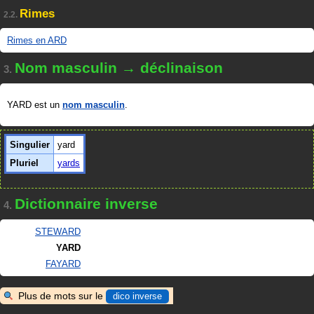
Rimes
2.2.
Rimes en ARD
Nom masculin → déclinaison
3.
YARD est un
nom masculin
.
Singulier
yard
Pluriel
yards
Dictionnaire inverse
4.
STEWARD
YARD
FAYARD
Plus de mots sur le
dico inverse