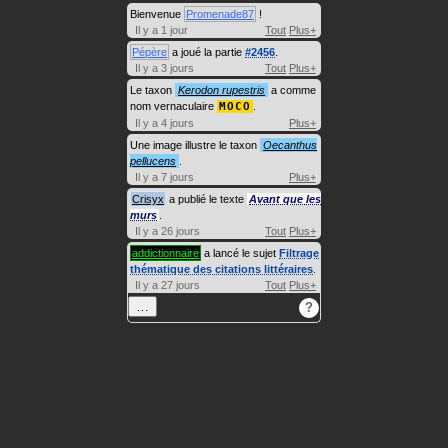
Bienvenue
Promenade87
!
Il y a 1 jour
Tout
Plus+
Pépère
a joué la partie
#2456
.
Il y a 3 jours
Tout
Plus+
Le taxon
Kerodon rupestris
a comme
nom vernaculaire
MOCO
.
Il y a 4 jours
Plus+
Une image illustre le taxon
Oecanthus
pellucens
.
Il y a 7 jours
Plus+
Crisyx
a publié le texte
Avant que les
murs
.
Il y a 26 jours
Tout
Plus+
addictionnaire
a lancé le sujet
Filtrage
thématique des citations littéraires
.
Il y a 27 jours
Tout
Plus+
…
?