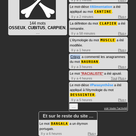
Il y a 1 minute
Plus+
Le mot-dièse
#Alimentation
a été
appliqué au mot
CANTINE
.
Il y a 2 minutes
Plus+
144 mots
La définition du mot
CLAPIER
a été
OSSEUX
,
CUBITUS
,
CARPIEN
,
remaniée.
…
Il y a 58 minutes
Plus+
L'étymologie du mot
MUSCLE
a été
modifiée.
Il y a 1 heure
Plus+
Crisyx
a commenté les anagrammes
du mot
NAURUAN
.
Il y a 3 heures
Plus+
Le mot
RACIALISTE
a été ajouté.
Il y a 4 heures
Tout
Plus+
Le mot-dièse
#Parasynthèse
a été
appliqué à l'étymologie du mot
DESSUINTER
.
Il y a 5 heures
Plus+
…
voir toute l'activité
Et sur le reste du site …
Le mot
BANGALA
a un étymon
portugais.
Il y a 6 heures
Plus+