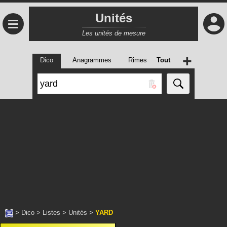
Unités
≡
Les unités de mesure
+
Dico
Anagrammes
Rimes
Tout
>
Dico
>
Listes
>
Unités
>
YARD