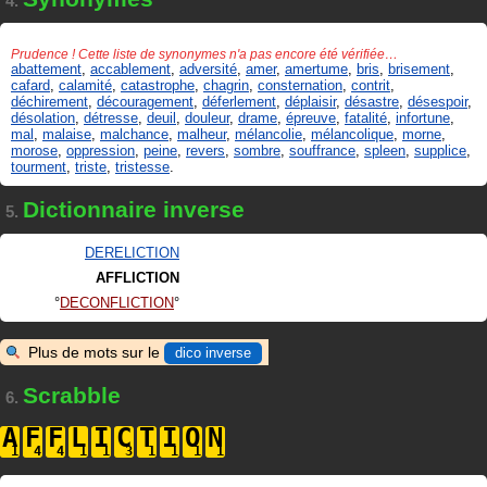
4.
Prudence ! Cette liste de synonymes n'a pas encore été vérifiée…
abattement
,
accablement
,
adversité
,
amer
,
amertume
,
bris
,
brisement
,
cafard
,
calamité
,
catastrophe
,
chagrin
,
consternation
,
contrit
,
déchirement
,
découragement
,
déferlement
,
déplaisir
,
désastre
,
désespoir
,
désolation
,
détresse
,
deuil
,
douleur
,
drame
,
épreuve
,
fatalité
,
infortune
,
mal
,
malaise
,
malchance
,
malheur
,
mélancolie
,
mélancolique
,
morne
,
morose
,
oppression
,
peine
,
revers
,
sombre
,
souffrance
,
spleen
,
supplice
,
tourment
,
triste
,
tristesse
.
Dictionnaire inverse
5.
DERELICTION
AFFLICTION
DECONFLICTION
Plus de mots sur le
dico inverse
Scrabble
6.
A
F
F
L
I
C
T
I
O
N