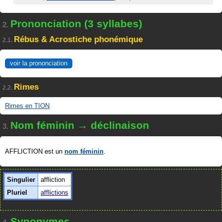
Prononciation (3 syllabes)
2.
Rébus & Acrostiche phonémique
2.1.
voir la prononciation
Rimes
2.2.
Rimes en TION
Nom féminin → déclinaison
3.
AFFLICTION est un
nom féminin
.
Singulier
affliction
Pluriel
afflictions
Synonymes