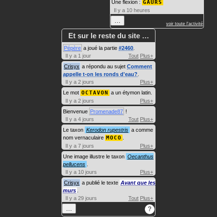
Une flexion :
GAURS
Il y a 10 heures
…
voir toute l'activité
Et sur le reste du site …
Pépère
a joué la partie
#2460
.
Il y a 1 jour
Tout
Plus+
Crisyx
a répondu au sujet
Comment
appelle t-on les ronds d'eau?
.
Il y a 2 jours
Plus+
Le mot
OCTAVON
a un étymon latin.
Il y a 2 jours
Plus+
Bienvenue
Promenade87
!
Il y a 4 jours
Tout
Plus+
Le taxon
Kerodon rupestris
a comme
nom vernaculaire
MOCO
.
Il y a 7 jours
Plus+
Une image illustre le taxon
Oecanthus
pellucens
.
Il y a 10 jours
Plus+
Crisyx
a publié le texte
Avant que les
murs
.
Il y a 29 jours
Tout
Plus+
…
?