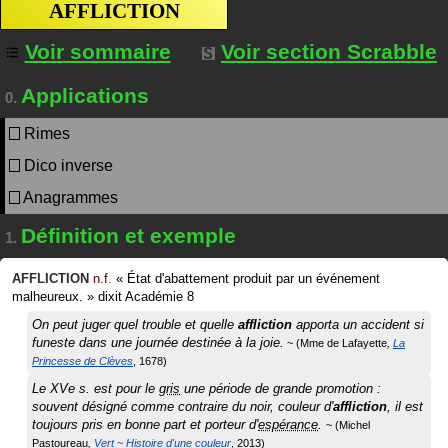
AFFLICTION
Voir sommaire
Voir section Scrabble
Applications
0.
Rimes
Dico inverse
Anagrammes
Définition et exemple
1.
AFFLICTION
n.f.
«
État d'abattement produit par un événement
malheureux.
»
dixit
Académie 8
On peut juger quel trouble et quelle
affliction
apporta un accident si
funeste dans une journée destinée à la joie.
Mme de Lafayette
La
Princesse de Clèves
1678
Le XVe s. est pour le
gris
une période de grande promotion :
souvent désigné comme contraire du noir, couleur d'
affliction
, il est
toujours pris en bonne part et porteur d'
espérance
.
Michel
Pastoureau
Vert ~ Histoire d'une couleur
2013