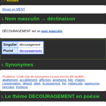
Rimes
2.2.
Rimes en MENT
Nom masculin → déclinaison
3.
DÉCOURAGEMENT est un
nom masculin
.
Singulier
découragement
Pluriel
découragements
Synonymes
4.
Prudence ! Cette liste de synonymes n'a pas encore été vérifiée…
abattement
,
accablement
,
affliction
,
amertume
,
bile
,
chagrin
,
consternation
,
dégoût
,
dépit
,
écoeurement
,
fiel
,
mélancolie
,
oppression
,
rancoeur
,
tristesse
.
Le thème DECOURAGEMENT en poésie
5.