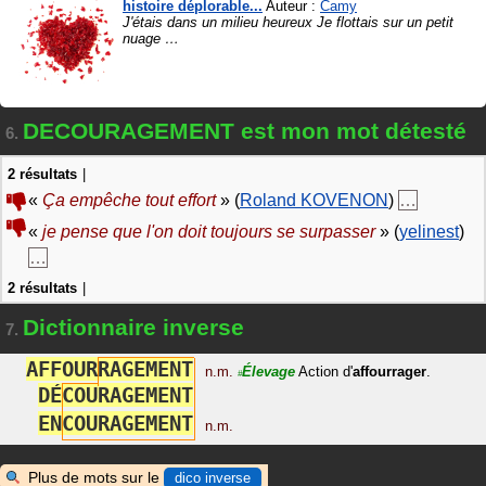
histoire déplorable...
Auteur :
Camy
J'étais dans un milieu heureux Je flottais sur un petit
nuage
…
DECOURAGEMENT est mon mot détesté
6.
2 résultats
|
«
Ça empêche tout effort
» (
Roland KOVENON
)
…
«
je pense que l'on doit toujours se surpasser
» (
yelinest
)
…
2 résultats
|
Dictionnaire inverse
7.
A
F
F
O
U
R
R
A
G
E
M
E
N
T
n.m.
Élevage
Action d'
affourrager
.
#
D
É
C
O
U
R
A
G
E
M
E
N
T
E
N
C
O
U
R
A
G
E
M
E
N
T
n.m.
Plus de mots sur le
dico inverse