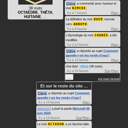
Crisyx
a commenté avec humour le
38 mots
mot
KIMCHI
.
OCTAÈDRE
,
THÊTA
,
Il y a 7 heures
Plus+
HUITAINE
, …
La définition du mot
OUED
renvoie
vers
ARROYO
.
Il y a 9 heures
Plus+
L'étymologie du mot
COUDÉE
a été
modifiée.
Il y a 12 heures
Plus+
Crisyx
a répondu au sujet
Comment
appelle t-on les ronds d'eau?
.
Il y a 13 heures
Plus+
Une liste :
#Huit
(38 mots)
Il y a 15 heures
Tout
Plus+
…
voir toute l'activité
Et sur le reste du site …
Crisyx
a répondu au sujet
Comment
appelle t-on les ronds d'eau?
.
Il y a 13 heures
Plus+
etiennem
a joué la partie
Mercredi 05
juin 2024
.
Il y a 14 heures
Tout
Plus+
Le mot
OCTAVON
a un étymon latin.