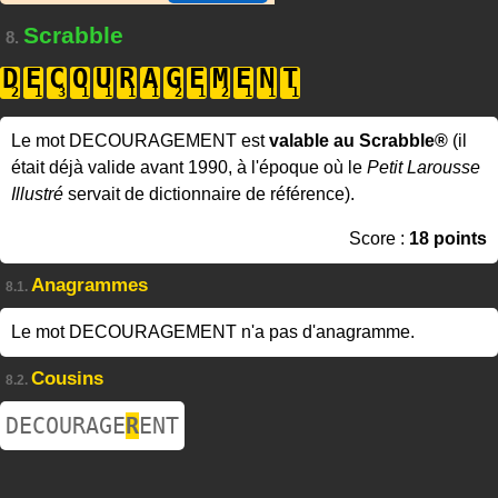
Scrabble
8.
D
E
C
O
U
R
A
G
E
M
E
N
T
Le mot DECOURAGEMENT est
valable au Scrabble®
(il
était déjà valide avant 1990, à l'époque où le
Petit Larousse
Illustré
servait de dictionnaire de référence).
Score :
18 points
Anagrammes
8.1.
Le mot DECOURAGEMENT n'a pas d'anagramme.
Cousins
8.2.
DECOURAGE
R
ENT