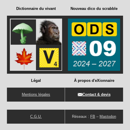
Dictionnaire du vivant
Nouveau dico du scrabble
Légal
À propos d'eXionnaire
Mentions légales
Contact & devis
C.G.U.
Réseaux :
FB
–
Mastodon