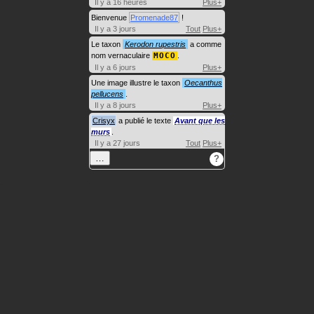
Il y a 16 heures
Plus+
Bienvenue
Promenade87
!
Il y a 3 jours
Tout
Plus+
Le taxon
Kerodon rupestris
a comme
nom vernaculaire
MOCO
.
Il y a 6 jours
Plus+
Une image illustre le taxon
Oecanthus
pellucens
.
Il y a 8 jours
Plus+
Crisyx
a publié le texte
Avant que les
murs
.
Il y a 27 jours
Tout
Plus+
…
?