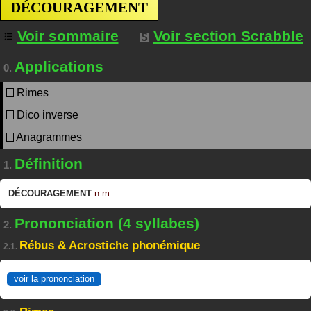
DÉCOURAGEMENT
Voir sommaire
Voir section Scrabble
Applications
0.
Rimes
Dico inverse
Anagrammes
Définition
1.
DÉCOURAGEMENT
n.m.
Prononciation (4 syllabes)
2.
Rébus & Acrostiche phonémique
2.1.
voir la prononciation