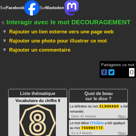
Sur
Facebook
Sur
Mastodon
Interagir avec le mot DECOURAGEMENT
9.
Rajouter un lien externe vers une page web
Rajouter une photo pour illustrer ce mot
Rajouter un commentaire
Partageons ce mot
0
Liste thématique
Quoi de beau
sur le dico ?
Vocabulaire du chiffre 8
La définition du mot
ELDORADO
a été
remaniée.
Dans 42 minutes
Plus+
Le mot-dièse
#Théâtre
a été appliqué
au mot
TOURNETTE
.
Il y a 3 heures
Plus+