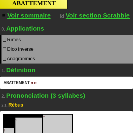
ABATTEMENT
Voir sommaire
Voir section Scrabble
Applications
0.
Rimes
Dico inverse
Anagrammes
Définition
1.
ABATTEMENT
n.m.
Prononciation (3 syllabes)
2.
Rébus
2.1.
?
?
?