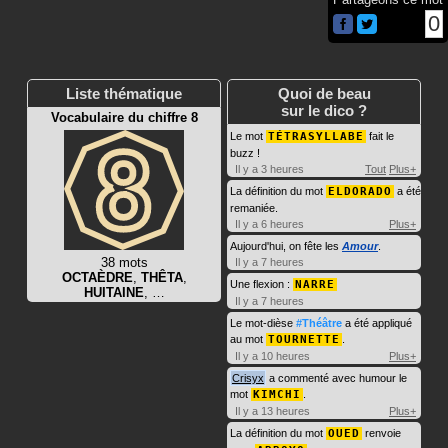
0
Liste thématique
Quoi de beau
sur le dico ?
Vocabulaire du chiffre 8
Le mot
TÉTRASYLLABE
fait le
buzz !
Il y a 3 heures
Tout
Plus+
La définition du mot
ELDORADO
a été
remaniée.
Il y a 6 heures
Plus+
Aujourd'hui, on fête les
Amour
.
38 mots
Il y a 7 heures
OCTAÈDRE
,
THÊTA
,
Une flexion :
NARRE
HUITAINE
, …
Il y a 7 heures
Le mot-dièse
#Théâtre
a été appliqué
au mot
TOURNETTE
.
Il y a 10 heures
Plus+
Crisyx
a commenté avec humour le
mot
KIMCHI
.
Il y a 13 heures
Plus+
La définition du mot
OUED
renvoie