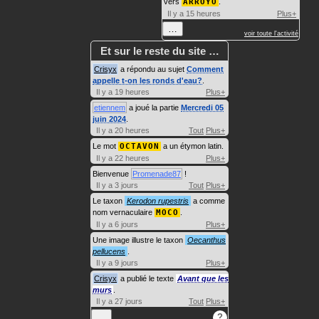
vers
ARROYO
.
Il y a 15 heures
Plus+
…
voir toute l'activité
Et sur le reste du site …
Crisyx
a répondu au sujet
Comment
appelle t-on les ronds d'eau?
.
Il y a 19 heures
Plus+
etiennem
a joué la partie
Mercredi 05
juin 2024
.
Il y a 20 heures
Tout
Plus+
Le mot
OCTAVON
a un étymon latin.
Il y a 22 heures
Plus+
Bienvenue
Promenade87
!
Il y a 3 jours
Tout
Plus+
Le taxon
Kerodon rupestris
a comme
nom vernaculaire
MOCO
.
Il y a 6 jours
Plus+
Une image illustre le taxon
Oecanthus
pellucens
.
Il y a 9 jours
Plus+
Crisyx
a publié le texte
Avant que les
murs
.
Il y a 27 jours
Tout
Plus+
…
?