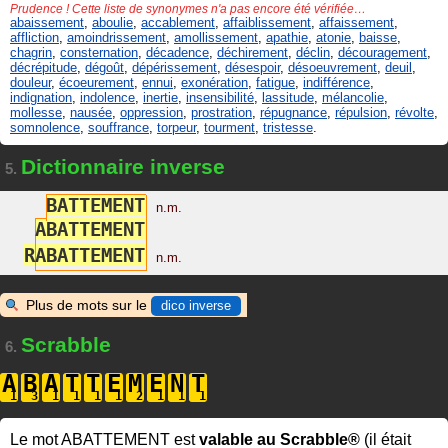
Prudence ! Cette liste de synonymes n'a pas encore été vérifiée…
abaissement
,
aboulie
,
accablement
,
affaiblissement
,
affaissement
,
affliction
,
amoindrissement
,
amollissement
,
apathie
,
atonie
,
baisse
,
chagrin
,
consternation
,
décadence
,
déchirement
,
déclin
,
découragement
,
décrépitude
,
dégoût
,
dépérissement
,
désespoir
,
désoeuvrement
,
deuil
,
douleur
,
écoeurement
,
ennui
,
exonération
,
fatigue
,
indifférence
,
indignation
,
indolence
,
inertie
,
insensibilité
,
lassitude
,
mélancolie
,
mollesse
,
nausée
,
oppression
,
prostration
,
répugnance
,
répulsion
,
révolte
,
somnolence
,
souffrance
,
torpeur
,
tourment
,
tristesse
.
Dictionnaire inverse
5.
B
A
T
T
E
M
E
N
T
n.m.
A
B
A
T
T
E
M
E
N
T
R
A
B
A
T
T
E
M
E
N
T
n.m.
Plus de mots sur le
dico inverse
Scrabble
6.
A
B
A
T
T
E
M
E
N
T
Le mot ABATTEMENT est
valable au Scrabble®
(il était