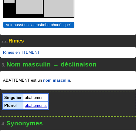
voir aussi un "acrostiche phonétique"
Rimes
2.2.
Rimes en TTEMENT
Nom masculin → déclinaison
3.
ABATTEMENT est un
nom masculin
.
Singulier
abattement
Pluriel
abattements
Synonymes
4.