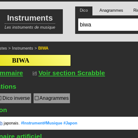
Dico
Anagrammes
Ri
Instruments
Les instruments de musique
stes
>
Instruments
>
BIWA
BIWA
ommaire
Voir section Scrabble
tions
Dico inverse
Anagrammes
ion
th
japonais.
#Instrument#Musique
#Japon
aire artificiel