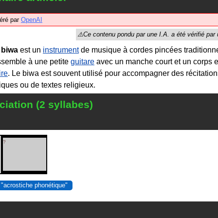
éré par
OpenAI
e
biwa
est un
instrument
de musique à cordes pincées traditionn
ssemble à une petite
guitare
avec un manche court et un corps 
ire
. Le biwa est souvent utilisé pour accompagner des récitati
iques ou de textes religieux.
iation (2 syllabes)
?
 "acrostiche phonétique"