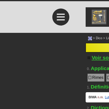
≡
>
Dico
>
Li
Voir s
Applica
0.
Rimes
Définit
1.
BIWA
n.m.
Lu
Dictionn
2.