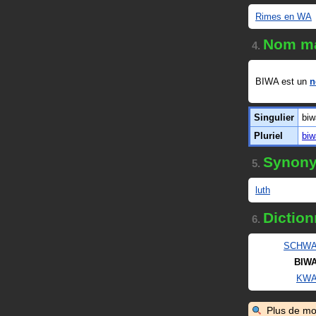
Rimes en WA
Nom ma
4.
BIWA est un
n
Singulier
biw
Pluriel
biw
Synon
5.
luth
Diction
6.
SCHW
BIW
KW
Plus de mo