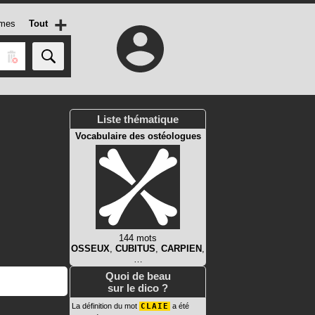
+
mes
Tout
Liste thématique
Vocabulaire des ostéologues
144 mots
OSSEUX
,
CUBITUS
,
CARPIEN
,
…
Quoi de beau
sur le dico ?
La définition du mot
CLAIE
a été