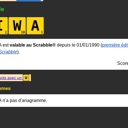
le
I
W
A
A est
valable au Scrabble®
depuis le 01/01/1990 (
première édi
 Scrabble
).
Scor
ots avec un
W
mmes
A n'a pas d'anagramme.