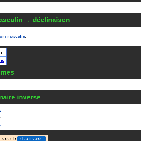
sculin → déclinaison
om masculin
.
a
as
ymes
naire inverse
A
A
A
ts sur le
dico inverse