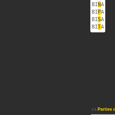
BI
N
A
BI
P
A
BI
S
A
BI
T
A
Parties 
7.3.