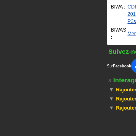
BIWA :
CDM
201
P3s
BIWAS
Merc
:
Suivez-n
Sur
Facebook
Interag
8.
Rajouter
Rajouter
Rajoute