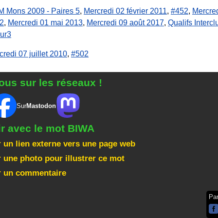
 Mons 2009 - Paires 5
,
Mercredi 02 février 2011
,
#452
,
Mercredi
2
,
Mercredi 01 mai 2013
,
Mercredi 09 août 2017
,
Qualifs Interc
ur3
redi 07 juillet 2010
,
#502
ous sur les réseaux !
Sur
Mastodon
ir avec le mot BIWA
 un lien externe vers une page web
 une photo pour illustrer ce mot
r un commentaire
Pa