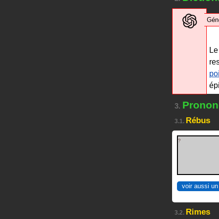
Gén
L
re
po
ép
Prononc
3.
Rébus
3.1.
?
voir aussi un
Rimes
3.2.