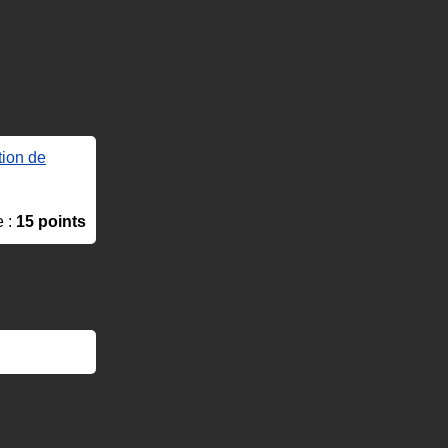
tion de
e :
15 points