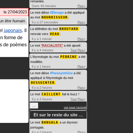
remaniée.
Dans 49 minutes
Plus+
le
27/04/2023
Le mot-dièse
#Élevage
a été appliqué
au mot
NOURRISSEUR
.
Il y a 27 secondes
Plus+
La définition du mot
BROUTARD
el
japonais
. Il
renvoie vers
VEAU
.
en forme de
Il y a 1 minute
Plus+
ons de poèmes
Le mot
RACIALISTE
a été ajouté.
Il y a 4 minutes
Tout
Plus+
L'étymologie du mot
PÉBRINE
a été
modifiée.
Il y a 1 heure
Plus+
Le mot-dièse
#Parasynthèse
a été
appliqué à l'étymologie du mot
DESSUINTER
.
Il y a 2 heures
Plus+
Le mot
CAILLENT
fait le buzz !
Il y a 3 heures
Tout
Plus+
…
voir toute l'activité
Et sur le reste du site …
Le mot
BANGALA
a un étymon
portugais.
Il y a 2 heures
Plus+