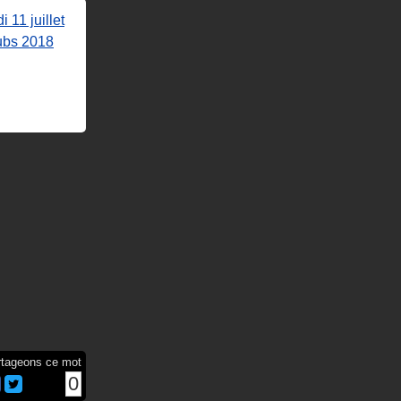
 11 juillet
lubs 2018
rtageons ce mot
0