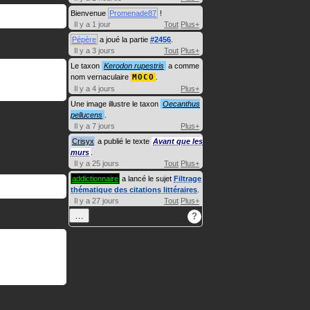
Bienvenue
Promenade87
!
Il y a 1 jour
Tout
Plus+
Pépère
a joué la partie
#2456
.
Il y a 3 jours
Tout
Plus+
Le taxon
Kerodon rupestris
a comme
nom vernaculaire
MOCO
.
Il y a 4 jours
Plus+
Une image illustre le taxon
Oecanthus
pellucens
.
Il y a 7 jours
Plus+
Crisyx
a publié le texte
Avant que les
murs
.
Il y a 25 jours
Tout
Plus+
addictionnaire
a lancé le sujet
Filtrage
thématique des citations littéraires
.
Il y a 27 jours
Tout
Plus+
…
?