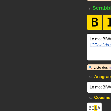
Scrabb
7.
B
Le mot BIW
l'
Officiel du
Liste des
m
Anagra
7.1.
Le mot BIW
Cousins
7.2.
BI
L
A