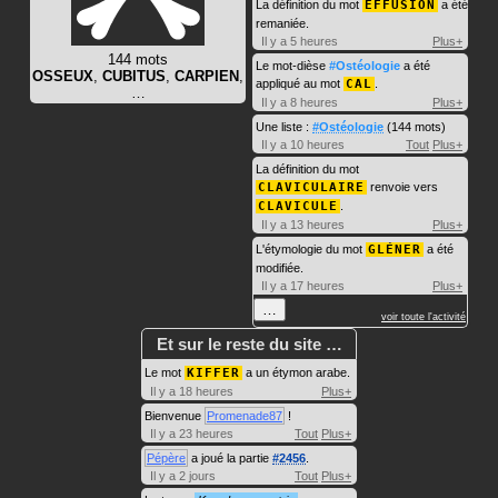
La définition du mot
EFFUSION
a été
remaniée.
Il y a 5 heures
Plus+
144 mots
Le mot-dièse
#Ostéologie
a été
OSSEUX
,
CUBITUS
,
CARPIEN
,
appliqué au mot
CAL
.
…
Il y a 8 heures
Plus+
Une liste :
#Ostéologie
(144 mots)
Il y a 10 heures
Tout
Plus+
La définition du mot
CLAVICULAIRE
renvoie vers
CLAVICULE
.
Il y a 13 heures
Plus+
L'étymologie du mot
GLÉNER
a été
modifiée.
Il y a 17 heures
Plus+
…
voir toute l'activité
Et sur le reste du site …
Le mot
KIFFER
a un étymon arabe.
Il y a 18 heures
Plus+
Bienvenue
Promenade87
!
Il y a 23 heures
Tout
Plus+
Pépère
a joué la partie
#2456
.
Il y a 2 jours
Tout
Plus+