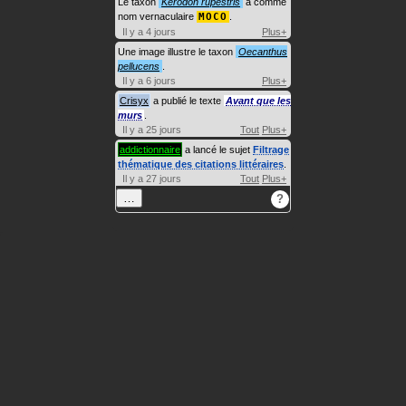
Le taxon
Kerodon rupestris
a comme
nom vernaculaire
MOCO
.
Il y a 4 jours
Plus+
Une image illustre le taxon
Oecanthus
pellucens
.
Il y a 6 jours
Plus+
Crisyx
a publié le texte
Avant que les
murs
.
Il y a 25 jours
Tout
Plus+
addictionnaire
a lancé le sujet
Filtrage
thématique des citations littéraires
.
Il y a 27 jours
Tout
Plus+
…
?