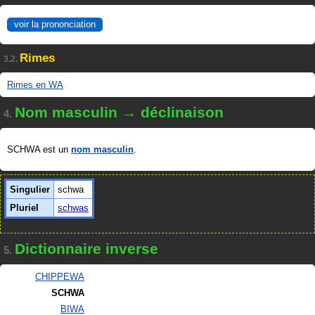
voir la prononciation
Rimes
3.2.
Rimes en WA
Nom masculin → déclinaison
4.
SCHWA est un
nom masculin
.
Singulier
schwa
Pluriel
schwas
Dictionnaire inverse
5.
CHIPPEWA
SCHWA
BIWA