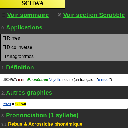
SCHWA
Voir sommaire
Voir section Scrabble
Applications
0.
Rimes
Dico inverse
Anagrammes
Définition
1.
SCHWA
n.m.
Phonétique
Voyelle
neutre (en français : "
e
muet
").
#
Autres graphies
2.
chva
=
schwa
Prononciation (1 syllabe)
3.
Rébus & Acrostiche phonémique
3.1.