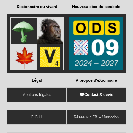
Dictionnaire du vivant
Nouveau dico du scrabble
Légal
À propos d'eXionnaire
Mentions légales
Contact & devis
C.G.U.
Réseaux :
FB
–
Mastodon