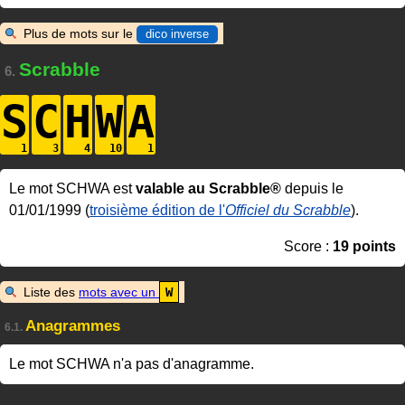
Plus de mots sur le
dico inverse
Scrabble
6.
S
C
H
W
A
Le mot SCHWA est
valable au Scrabble®
depuis le
01/01/1999 (
troisième édition de l'
Officiel du Scrabble
).
Score :
19 points
Liste des
mots avec un
W
Anagrammes
6.1.
Le mot SCHWA n'a pas d'anagramme.