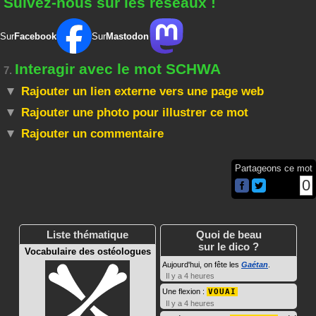
Suivez-nous sur les réseaux !
Sur
Facebook
Sur
Mastodon
Interagir avec le mot SCHWA
7.
Rajouter un lien externe vers une page web
Rajouter une photo pour illustrer ce mot
Rajouter un commentaire
Partageons ce mot
0
Liste thématique
Quoi de beau
sur le dico ?
Vocabulaire des ostéologues
Aujourd'hui, on fête les
Gaétan
.
Il y a 4 heures
Une flexion :
VOUAI
Il y a 4 heures