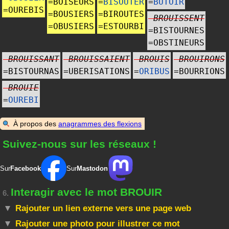
=
BOISEURS
=
BISOUTER
=
BUTOIR
=
OUREBIS
=
BOUSIERS
=
BIROUTES
BROUISSENT
=
OBUSIERS
=
ESTOURBI
=
BISTOURNES
=
OBSTINEURS
BROUISSANT
BROUISSAIENT
BROUIS
BROUIRONS
=
BISTOURNAS
=
UBERISATIONS
=
ORIBUS
=
BOURRIONS
BROUIE
=
OUREBI
À propos des
anagrammes des flexions
Suivez-nous sur les réseaux !
Sur
Facebook
Sur
Mastodon
Interagir avec le mot BROUIR
6.
Rajouter un lien externe vers une page web
Rajouter une photo pour illustrer ce mot