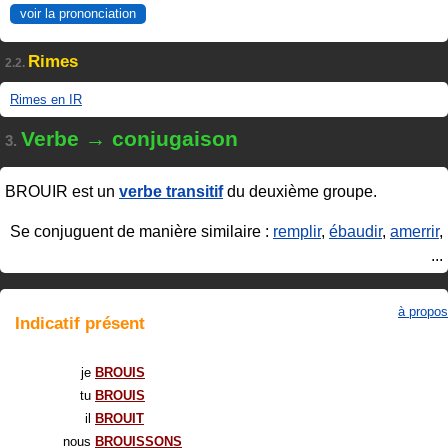
voir la prononciation
Rimes
2.2.
Rimes en IR
Verbe → conjugaison
3.
BROUIR
est un
verbe transitif
du deuxième groupe.
Se conjuguent de manière similaire :
remplir
,
ébaudir
,
amerrir
,
...
à propos
Indicatif
présent
je
BROUIS
tu
BROUIS
il
BROUIT
nous
BROUISSONS