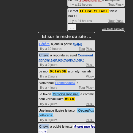
Il y a 21 heures
Tout
Plus+
Le mot
TÉTRASYLLABE
fait le
buzz !
Il y a 24 heures
Tout
Plus+
…
voir toute l'activité
Et sur le reste du site …
Pépère
a joué la partie
#2460
.
Il y a 19 heures
Tout
Plus+
Crisyx
a répondu au sujet
Comment
appelle t-on les ronds d'eau?
.
Il y a 2 jours
Plus+
Le mot
OCTAVON
a un étymon latin.
Il y a 2 jours
Plus+
Bienvenue
Promenade87
!
Il y a 4 jours
Tout
Plus+
Le taxon
Kerodon rupestris
a comme
nom vernaculaire
MOCO
.
Il y a 7 jours
Plus+
Une image illustre le taxon
Oecanthus
pellucens
.
Il y a 9 jours
Plus+
Crisyx
a publié le texte
Avant que les
murs
.