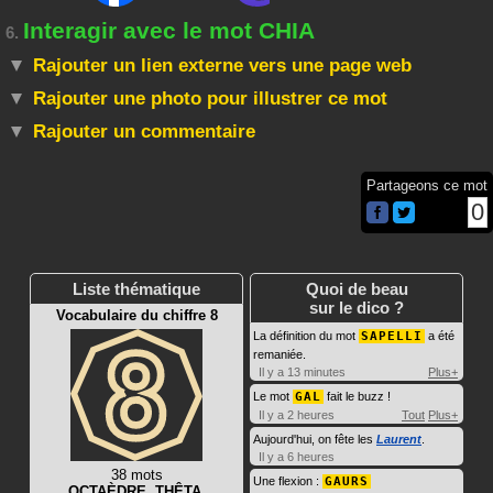
Interagir avec le mot CHIA
6.
Rajouter un lien externe vers une page web
Rajouter une photo pour illustrer ce mot
Rajouter un commentaire
Partageons ce mot
0
Liste thématique
Quoi de beau
sur le dico ?
Vocabulaire du chiffre 8
La définition du mot
SAPELLI
a été
remaniée.
Il y a 13 minutes
Plus+
Le mot
GAL
fait le buzz !
Il y a 2 heures
Tout
Plus+
Aujourd'hui, on fête les
Laurent
.
Il y a 6 heures
38 mots
Une flexion :
GAURS
OCTAÈDRE
,
THÊTA
,