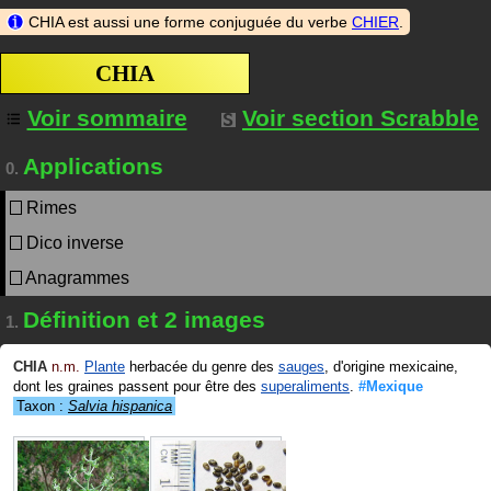
CHIA est aussi une forme conjuguée du verbe
CHIER
.
CHIA
Voir sommaire
Voir section Scrabble
Applications
0.
Rimes
Dico inverse
Anagrammes
Définition et 2 images
1.
CHIA
n.m.
Plante
herbacée du genre des
sauges
, d'origine mexicaine,
dont les graines passent pour être des
superaliments
.
#Mexique
Taxon :
Salvia hispanica