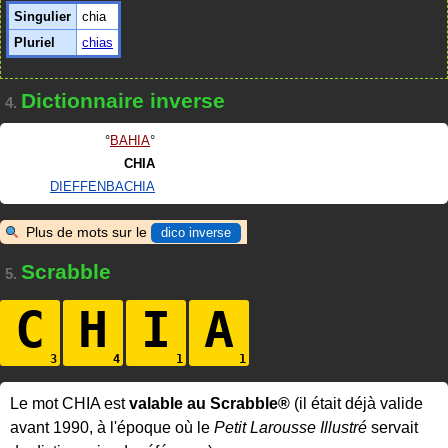
Singulier
chia
Pluriel
chias
Dictionnaire inverse
4.
BAHIA
CHIA
DIEFFENBACHIA
Plus de mots sur le
dico inverse
Scrabble
5.
C
H
I
A
Le mot CHIA est
valable au Scrabble®
(il était déjà valide
avant 1990, à l'époque où le
Petit Larousse Illustré
servait