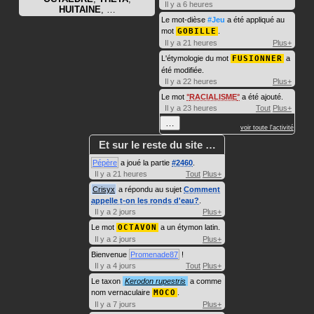
Il y a 6 heures
HUITAINE
, …
Le mot-dièse
#Jeu
a été appliqué au
mot
GOBILLE
.
Il y a 21 heures
Plus+
L'étymologie du mot
FUSIONNER
a
été modifiée.
Il y a 22 heures
Plus+
Le mot
RACIALISME
a été ajouté.
Il y a 23 heures
Tout
Plus+
…
voir toute l'activité
Et sur le reste du site …
Pépère
a joué la partie
#2460
.
Il y a 21 heures
Tout
Plus+
Crisyx
a répondu au sujet
Comment
appelle t-on les ronds d'eau?
.
Il y a 2 jours
Plus+
Le mot
OCTAVON
a un étymon latin.
Il y a 2 jours
Plus+
Bienvenue
Promenade87
!
Il y a 4 jours
Tout
Plus+
Le taxon
Kerodon rupestris
a comme
nom vernaculaire
MOCO
.
Il y a 7 jours
Plus+