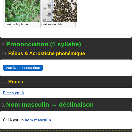
haut de la plante
graines de chia
Prononciation (1 syllabe)
2.
Rébus & Acrostiche phonémique
2.1.
voir la prononciation
Rimes
2.2.
Rimes en IA
Nom masculin → déclinaison
3.
CHIA est un
nom masculin
.