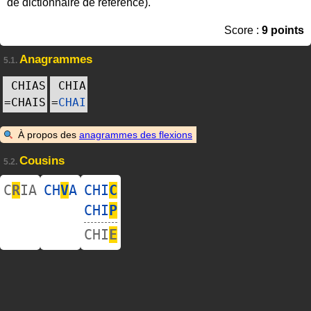
de dictionnaire de référence).
Score :
9 points
Anagrammes
5.1.
CHIAS
CHIA
=
CHAIS
=
CHAI
À propos des
anagrammes des flexions
Cousins
5.2.
C
R
IA
CH
V
A
CHI
C
CHI
P
CHI
E