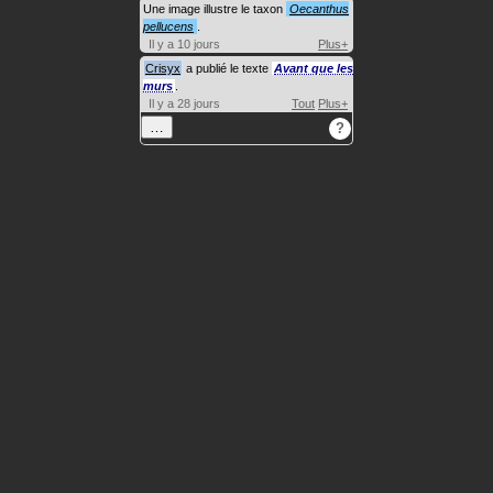
Une image illustre le taxon
Oecanthus
pellucens
.
Il y a 10 jours
Plus+
Crisyx
a publié le texte
Avant que les
murs
.
Il y a 28 jours
Tout
Plus+
…
?