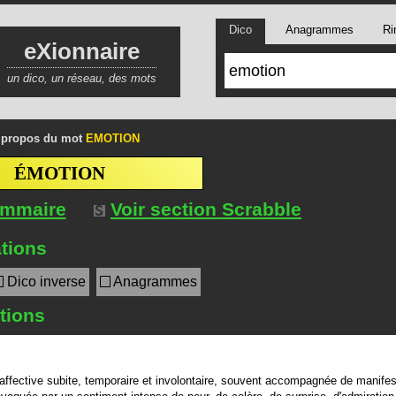
Dico
Anagrammes
Ri
eXionnaire
un dico, un réseau, des mots
 propos du mot
EMOTION
ÉMOTION
ommaire
Voir section Scrabble
tions
Dico inverse
Anagrammes
itions
affective subite, temporaire et involontaire, souvent accompagnée de manifes