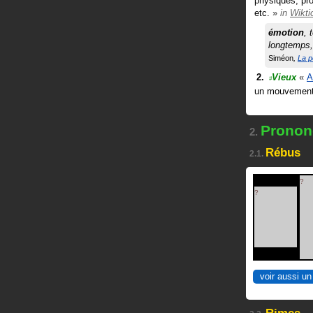
physiques, pro
etc.
»
in
Wikti
émotion
, 
longtemps, 
Siméon
La p
Vieux
«
A
#
un mouvement 
Prononc
2.
Rébus
2.1.
?
?
voir aussi un