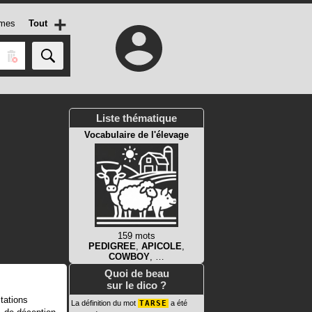
+
mes
Tout
Liste thématique
Vocabulaire de l'élevage
159 mots
PEDIGREE
,
APICOLE
,
COWBOY
, …
Quoi de beau
sur le dico ?
tations
La définition du mot
TARSE
a été