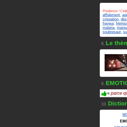
Prudence ! Cett
affolement
,
agi
crispation
,
dés
frayeur
,
frémi
malaria
,
marqu
soubresaut
,
su
Le thè
8.
EMOTIO
9.
«
parce qu
Dictio
10.
M
EM