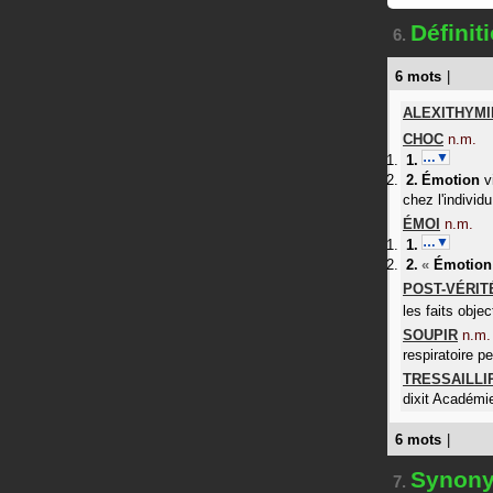
Défini
6.
6 mots
|
ALEXITHYMI
CHOC
n.m.
…▼
Émotion
vi
chez l'individu
ÉMOI
n.m.
…▼
«
Émotion
POST-VÉRIT
les faits obje
SOUPIR
n.m.
respiratoire p
TRESSAILLI
dixit
Académi
6 mots
|
Synon
7.