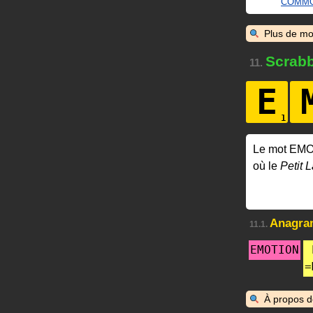
COMMO
Plus de mo
Scrabb
11.
E
Le mot EM
où le
Petit L
Anagr
11.1.
EMOTION
=
À propos 