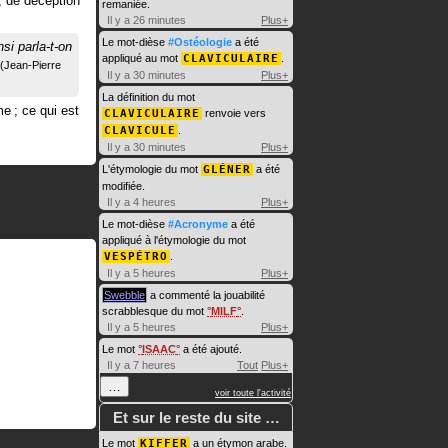
, de déception
remaniée.
Il y a 26 minutes
Plus+
Le mot-dièse
#Ostéologie
a été
nsi parla-t-on
appliqué au mot
CLAVICULAIRE
.
Jean-Pierre
Il y a 30 minutes
Plus+
La définition du mot
me ; ce qui est
CLAVICULAIRE
renvoie vers
CLAVICULE
.
Il y a 30 minutes
Plus+
L'étymologie du mot
GLÉNER
a été
modifiée.
Il y a 4 heures
Plus+
Le mot-dièse
#Acronyme
a été
appliqué à l'étymologie du mot
VESPÉTRO
.
Il y a 5 heures
Plus+
Swebble
a commenté la jouabilité
scrabblesque du mot
MILF
.
Il y a 5 heures
Plus+
Le mot
ISAAC
a été ajouté.
Il y a 7 heures
Tout
Plus+
…
voir toute l'activité
Et sur le reste du site …
Le mot
KIFFER
a un étymon arabe.