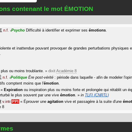
tions contenant le mot ÉMOTION
E
n.f.
Psycho
Difficulté à identifier et exprimer ses
émotions
.
#
olente et inattendue pouvant provoquer de grandes perturbations physiques 
.
plus ou moins troublante.
»
dixit
Académie 8
É
n.f.
Politique
Ère post-vérité
: période dans laquelle - afin de modeler l'opi
#
ctifs comptent moins que l'
émotion
.
«
Expiration
ou inspiration plus ou moins forte et prolongée qui rétablit un éq
erturbé le plus souvent par une vive
émotion
.
»
in
TLFI (CNRTL)
R
v.intr.
PPI
«
Éprouver une
agitation
vive et passagère à la suite d'une
émot
e 8
ymes