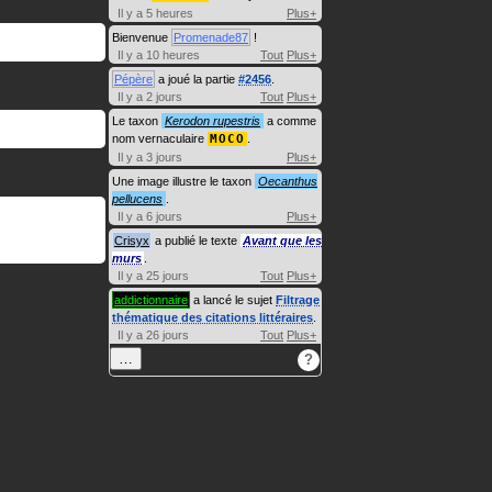
Il y a 5 heures
Plus+
Bienvenue
Promenade87
!
Il y a 10 heures
Tout
Plus+
Pépère
a joué la partie
#2456
.
Il y a 2 jours
Tout
Plus+
Le taxon
Kerodon rupestris
a comme
nom vernaculaire
MOCO
.
Il y a 3 jours
Plus+
Une image illustre le taxon
Oecanthus
pellucens
.
Il y a 6 jours
Plus+
Crisyx
a publié le texte
Avant que les
murs
.
Il y a 25 jours
Tout
Plus+
addictionnaire
a lancé le sujet
Filtrage
thématique des citations littéraires
.
Il y a 26 jours
Tout
Plus+
…
?