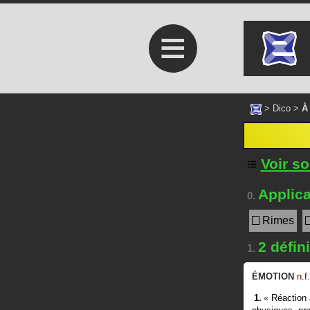
≡
>
Dico
>
À
Voir s
Applica
0.
Rimes
2 défin
1.
ÉMOTION
n.f.
«
Réaction 