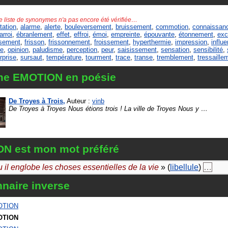
e liste de synonymes n'a pas encore été vérifiée…
tation
,
alarme
,
alerte
,
bouleversement
,
bruissement
,
commotion
,
connaissan
arroi
,
ébranlement
,
effet
,
effroi
,
émoi
,
empreinte
,
épouvante
,
étonnement
,
exc
ssement
,
frisson
,
frissonnement
,
froissement
,
hyperthermie
,
impression
,
influ
e
,
opinion
,
paludisme
,
perception
,
peur
,
saisissement
,
sensation
,
sensibilité
,
rprise
,
sursaut
,
température
,
tourment
,
trace
,
transe
,
tremblement
,
tressaille
me EMOTION en poésie
De Troyes à Trois,
Auteur :
vinb
De Troyes à Troyes Nous étions trois ! La ville de Troyes Nous y
…
N est mon mot préféré
 il englobe les choses essentielles de la vie
» (
libellule
)
…
nnaire inverse
OTION
OTION