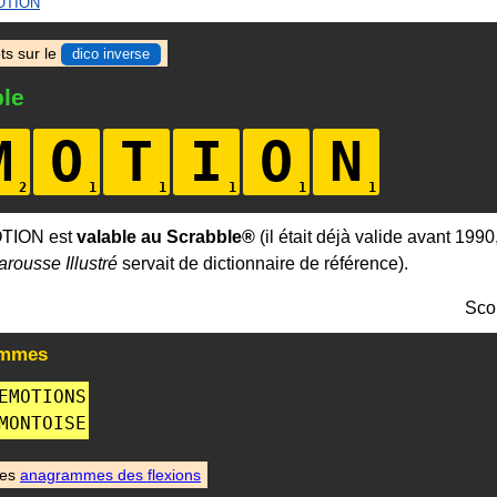
TION
ts sur le
dico inverse
le
M
O
T
I
O
N
OTION est
valable au Scrabble®
(il était déjà valide avant 1990
arousse Illustré
servait de dictionnaire de référence).
Sco
ammes
EMOTIONS
MONTOISE
des
anagrammes des flexions