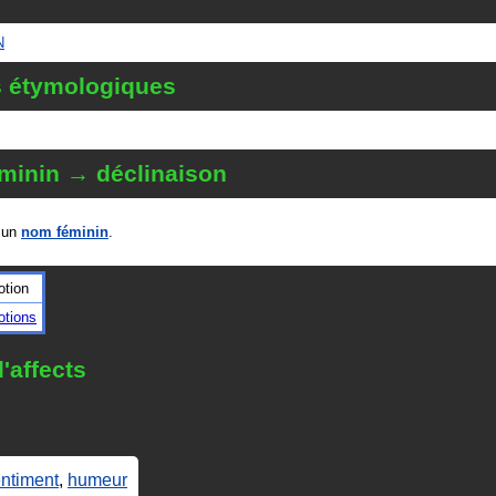
N
s étymologiques
minin → déclinaison
 un
nom féminin
.
tion
tions
'affects
ntiment
,
humeur