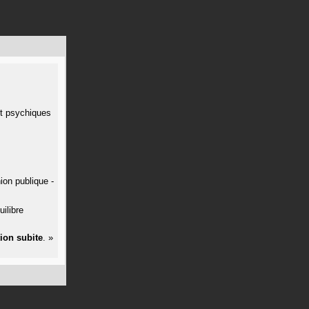
et psychiques
nion publique -
uilibre
ion
subite
.
»