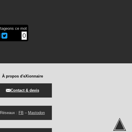
rtageons ce mot
0
À propos d'eXionnaire
Contact & devis
Réseaux :
FB
–
Mastodon