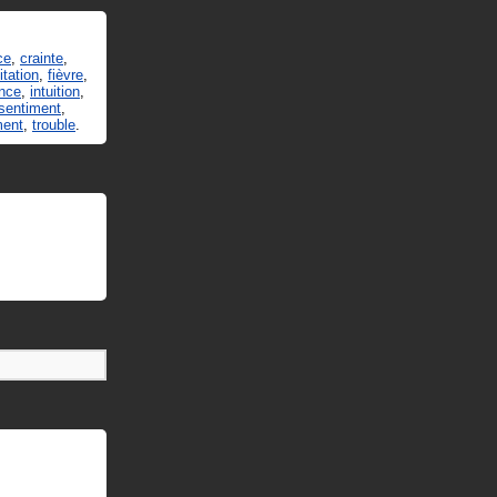
ce
,
crainte
,
itation
,
fièvre
,
ence
,
intuition
,
sentiment
,
ment
,
trouble
.