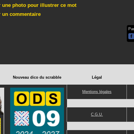
 une photo pour illustrer ce mot
r un commentaire
Pa
Nouveau dico du scrabble
Légal
Mentions légales
C.G.U.