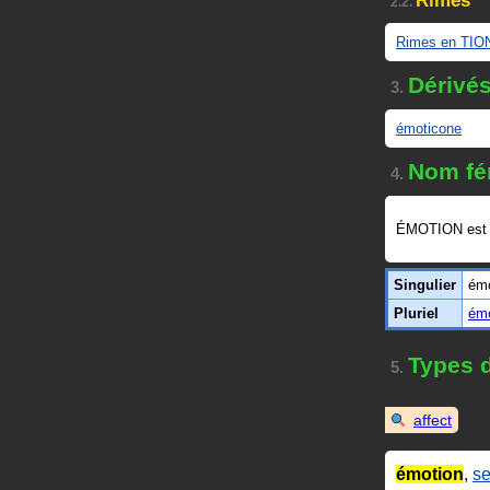
Rimes
2.2.
Rimes en TIO
Dérivé
3.
émoticone
Nom fé
4.
ÉMOTION est
Singulier
émo
Pluriel
émo
Types d
5.
affect
émotion
,
se