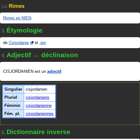
Rimes
2.2.
Rimes en NIEN
Étymologie
3.
de
Cisjordanie
et
-ien
Adjectif → déclinaison
4.
CISJORDANIEN est un
adjectif
.
Singulier
cisjordanien
Pluriel
cisjordaniens
Féminin
cisjordanienne
Fém. pl.
cisjordaniennes
Dictionnaire inverse
5.