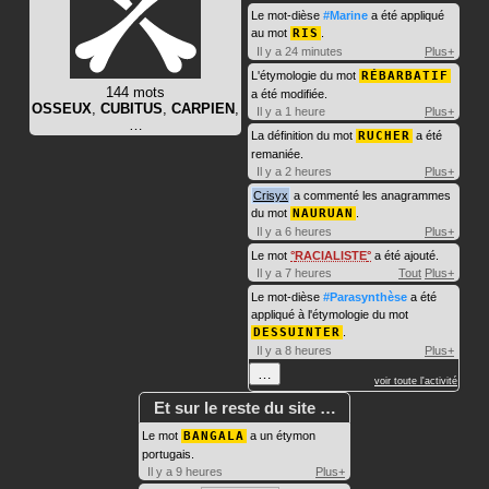
Le mot-dièse
#Marine
a été appliqué
au mot
RIS
.
Il y a 24 minutes
Plus+
L'étymologie du mot
RÉBARBATIF
144 mots
a été modifiée.
OSSEUX
,
CUBITUS
,
CARPIEN
,
Il y a 1 heure
Plus+
…
La définition du mot
RUCHER
a été
remaniée.
Il y a 2 heures
Plus+
Crisyx
a commenté les anagrammes
du mot
NAURUAN
.
Il y a 6 heures
Plus+
Le mot
RACIALISTE
a été ajouté.
Il y a 7 heures
Tout
Plus+
Le mot-dièse
#Parasynthèse
a été
appliqué à l'étymologie du mot
DESSUINTER
.
Il y a 8 heures
Plus+
…
voir toute l'activité
Et sur le reste du site …
Le mot
BANGALA
a un étymon
portugais.
Il y a 9 heures
Plus+