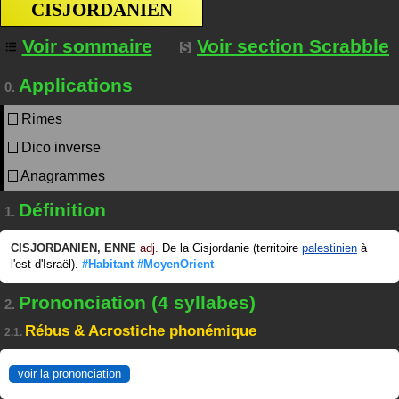
CISJORDANIEN
Voir sommaire
Voir section Scrabble
Applications
0.
Rimes
Dico inverse
Anagrammes
Définition
1.
CISJORDANIEN
,
ENNE
adj.
De la Cisjordanie (territoire
palestinien
à
l'est d'Israël).
#Habitant
#MoyenOrient
Prononciation (4 syllabes)
2.
Rébus & Acrostiche phonémique
2.1.
voir la prononciation