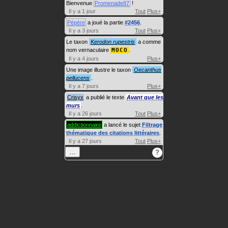
Bienvenue
Promenade87
!
Il y a 1 jour
Tout
Plus+
Pépère
a joué la partie
#2456
.
Il y a 3 jours
Tout
Plus+
Le taxon
Kerodon rupestris
a comme
nom vernaculaire
MOCO
.
Il y a 4 jours
Plus+
Une image illustre le taxon
Oecanthus
pellucens
.
Il y a 7 jours
Plus+
Crisyx
a publié le texte
Avant que les
murs
.
Il y a 26 jours
Tout
Plus+
addictionnaire
a lancé le sujet
Filtrage
thématique des citations littéraires
.
Il y a 27 jours
Tout
Plus+
…
?