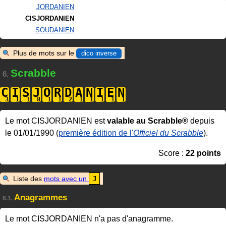
JORDANIEN
CISJORDANIEN
SOUDANIEN
Plus de mots sur le
dico inverse
Scrabble
6.
C
I
S
J
O
R
D
A
N
I
E
N
Le mot CISJORDANIEN est
valable au Scrabble®
depuis
le 01/01/1990 (
première édition de l'
Officiel du Scrabble
).
Score :
22 points
Liste des
mots avec un
J
Anagrammes
6.1.
Le mot CISJORDANIEN n'a pas d'anagramme.