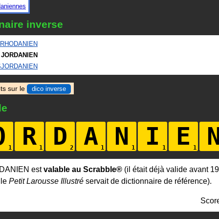
daniennes
naire inverse
RHODANIEN
JORDANIEN
SJORDANIEN
ts sur le
dico inverse
le
O
R
D
A
N
I
E
RDANIEN est
valable au Scrabble®
(il était déjà valide avant 1
 le
Petit Larousse Illustré
servait de dictionnaire de référence).
Scor