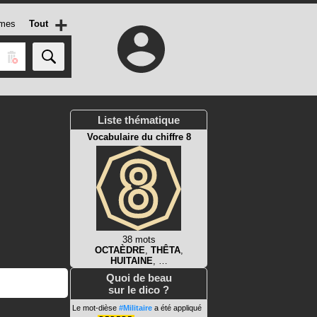
+
mes
Tout
Liste thématique
Vocabulaire du chiffre 8
38 mots
OCTAÈDRE
,
THÊTA
,
HUITAINE
, …
Quoi de beau
sur le dico ?
Le mot-dièse
#Militaire
a été appliqué