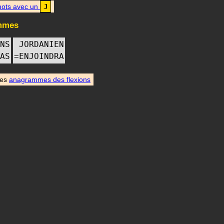
ots avec un
J
mmes
NS
JORDANIEN
AS
=
ENJOINDRA
des
anagrammes des flexions