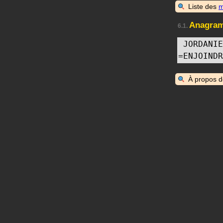
Liste des
m
Anagra
6.1.
JORDANIE
=
ENJOINDR
À propos 