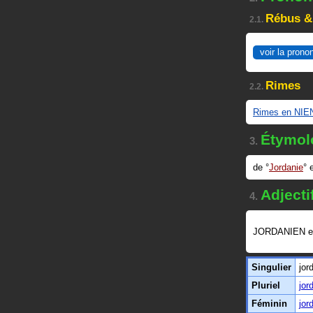
Rébus &
2.1.
voir la prono
Rimes
2.2.
Rimes en NIE
Étymol
3.
de
Jordanie
Adjecti
4.
JORDANIEN e
Singulier
jor
Pluriel
jor
Féminin
jor