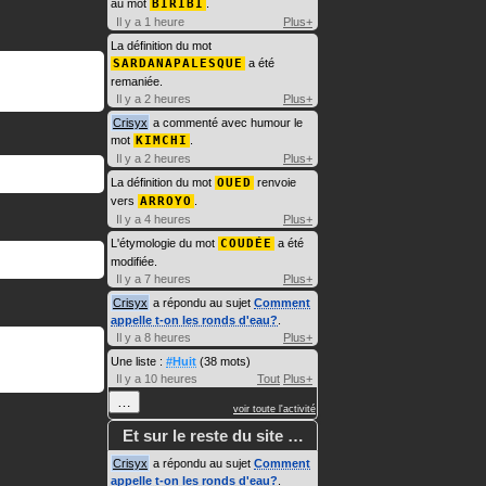
au mot
BIRIBI
.
Il y a 1 heure
Plus+
La définition du mot
SARDANAPALESQUE
a été
remaniée.
Il y a 2 heures
Plus+
Crisyx
a commenté avec humour le
mot
KIMCHI
.
Il y a 2 heures
Plus+
La définition du mot
OUED
renvoie
vers
ARROYO
.
Il y a 4 heures
Plus+
L'étymologie du mot
COUDÉE
a été
modifiée.
Il y a 7 heures
Plus+
Crisyx
a répondu au sujet
Comment
appelle t-on les ronds d'eau?
.
Il y a 8 heures
Plus+
Une liste :
#Huit
(38 mots)
Il y a 10 heures
Tout
Plus+
…
voir toute l'activité
Et sur le reste du site …
Crisyx
a répondu au sujet
Comment
appelle t-on les ronds d'eau?
.