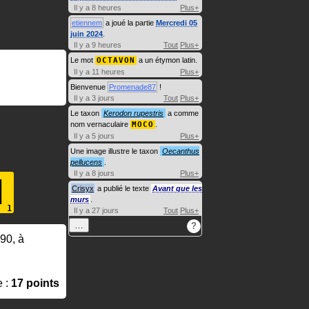
Il y a 8 heures
Plus+
etiennem
a joué la partie
Mercredi 05
juin 2024
.
Il y a 9 heures
Tout
Plus+
Le mot
OCTAVON
a un étymon latin.
Il y a 11 heures
Plus+
Bienvenue
Promenade87
!
Il y a 3 jours
Tout
Plus+
Le taxon
Kerodon rupestris
a comme
nom vernaculaire
MOCO
.
Il y a 5 jours
Plus+
Une image illustre le taxon
Oecanthus
pellucens
.
Il y a 8 jours
Plus+
N
Crisyx
a publié le texte
Avant que les
murs
.
Il y a 27 jours
Tout
Plus+
…
?
990, à
e :
17 points