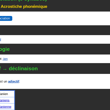
 Acrostiche phonémique
nciation
N
ogie
et
-ien
f → déclinaison
st un
adjectif
.
danien
daniens
danienne