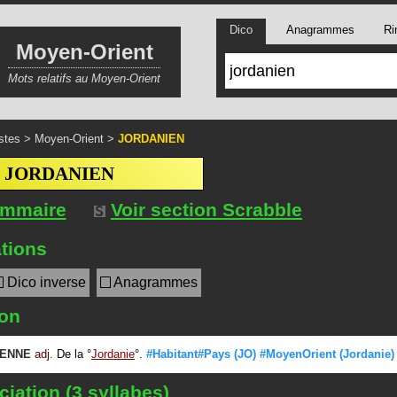
Dico
Anagrammes
Ri
Moyen-Orient
Mots relatifs au Moyen-Orient
stes
>
Moyen-Orient
>
JORDANIEN
JORDANIEN
ommaire
Voir section Scrabble
tions
Dico inverse
Anagrammes
ion
ENNE
adj.
De la
Jordanie
.
#Habitant#Pays
(JO)
#MoyenOrient
(Jordanie)
iation (3 syllabes)