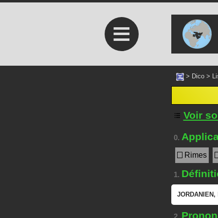
≡
>
Dico
>
Li
Voir s
Applica
0.
Rimes
Définit
1.
JORDANIEN
,
Prononc
2.