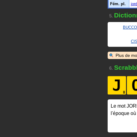
Fém. pl.
jor
Diction
5.
BUCCO
CI
Plus de mo
Scrabb
6.
J
Le mot JO
l'époque où