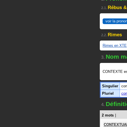
Rébus &
2.1.
voir la prono
Rimes
2.2.
Rimes en XTE
Nom ma
3.
CONTEXTE es
Singulier
con
Pluriel
con
Défini
4.
2 mots
|
CONTEXTUA