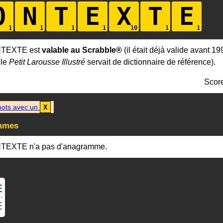
O
N
T
E
X
T
E
NTEXTE est
valable au Scrabble®
(il était déjà valide avant 19
 le
Petit Larousse Illustré
servait de dictionnaire de référence).
Scor
ots avec un
X
mmes
TEXTE n'a pas d'anagramme.
E
E