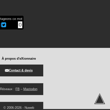
rtageons ce mot
0
À propos d'eXionnaire
Contact & devis
Réseaux :
FB
–
Mastodon
© 2006-2026 -
Nuweb