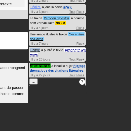
Il y a 2 jours
Tout
Plus+
ontexte.
Pépère
a joué la partie
#2456
.
Il y a 3 jours
Tout
Plus+
Le taxon
Kerodon rupestris
a comme
nom vernaculaire
MOCO
.
Il y a 4 jours
Plus+
Une image illustre le taxon
Oecanthus
pellucens
.
Il y a 7 jours
Plus+
Crisyx
a publié le texte
Avant que les
murs
.
Il y a 26 jours
Tout
Plus+
addictionnaire
a lancé le sujet
Filtrage
ui accompagnent
thématique des citations littéraires
.
Il y a 27 jours
Tout
Plus+
…
?
ant de passer
 choisis comme