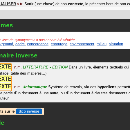
UALISER
v.tr.
Sortir (une chose) de son
contexte
, la présenter hors de son c
ymes
e liste de synonymes n'a pas encore été vérifiée…
kground
,
cadre
,
concordance
,
entourage
,
environnement
,
milieu
,
situation
.
naire inverse
E
X
T
E
n.m.
LITTÉRATURE
ÉDITION
Dans un livre, élements textuels q
réface, table des matières...).
E
X
T
E
E
X
T
E
n.m.
Informatique
Système de renvois, via des
hyperliens
permett
#
ne partie d'un document à une autre, ou d'un document à d'autres documents
auteur.
ts sur le
dico inverse
le