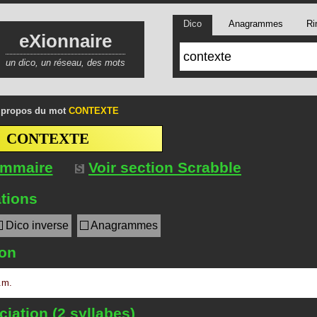
Dico
Anagrammes
Ri
eXionnaire
un dico, un réseau, des mots
 propos du mot
CONTEXTE
CONTEXTE
ommaire
Voir section Scrabble
tions
Dico inverse
Anagrammes
ion
.m.
iation (2 syllabes)