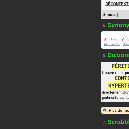
DÉCONTEXT
2 mots
|
Synon
5.
Prudence ! Cett
ambiance
,
bac
Diction
6.
P
É
R
I
T
l'œuvre (titre, p
C
O
N
T
H
Y
P
E
R
T
directement d'u
pertinents par l'
Plus de mo
Scrabb
7.