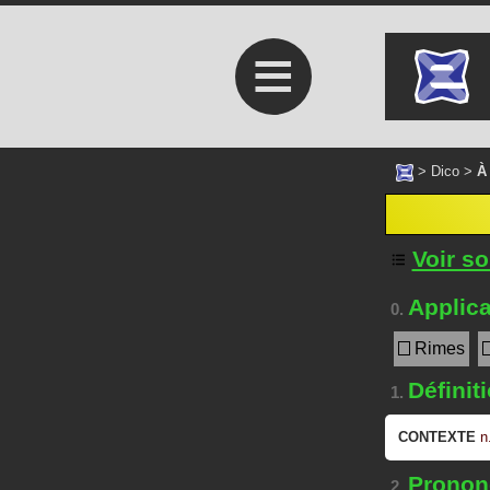
≡
>
Dico
>
À
Voir s
Applica
0.
Rimes
Définit
1.
CONTEXTE
n
Prononc
2.