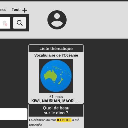
+
mes
Tout
Liste thématique
Vocabulaire de l'Océanie
61 mots
KIWI
,
NAURUAN
,
MAORI
, …
Quoi de beau
sur le dico ?
La définition du mot
RAPIDE
a été
remaniée.