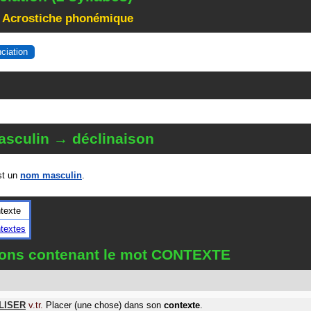
 Acrostiche phonémique
nciation
sculin → déclinaison
t un
nom masculin
.
texte
textes
tions contenant le mot CONTEXTE
LISER
v.tr.
Placer (une chose) dans son
contexte
.