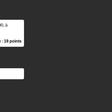
90, à
e :
19 points