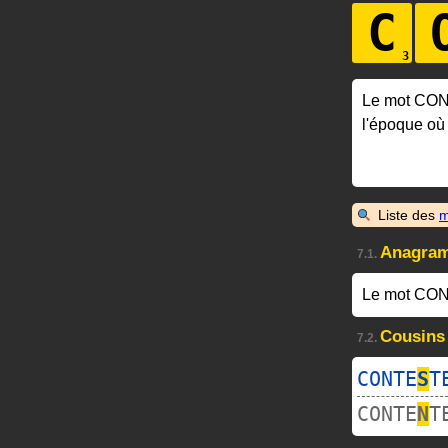
C
Le mot CO
l'époque où
Liste des
m
Anagra
7.1.
Le mot CON
Cousins
7.2.
CONTE
S
T
CONTE
N
T