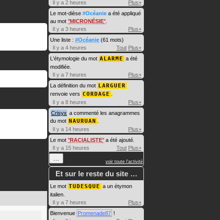
Il y a 2 heures
Plus+
Le mot-dièse
#Océanie
a été appliqué
au mot
MICRONÉSIE
.
Il y a 3 heures
Plus+
Une liste :
#Océanie
(61 mots)
Il y a 4 heures
Tout
Plus+
L'étymologie du mot
ALARME
a été
modifiée.
Il y a 7 heures
Plus+
La définition du mot
LARGUER
renvoie vers
CORDAGE
.
Il y a 8 heures
Plus+
Crisyx
a commenté les anagrammes
du mot
NAURUAN
.
Il y a 14 heures
Plus+
Le mot
RACIALISTE
a été ajouté.
Il y a 15 heures
Tout
Plus+
…
voir toute l'activité
Et sur le reste du site …
Le mot
TUDESQUE
a un étymon
italien.
Il y a 7 heures
Plus+
Bienvenue
Promenade87
!