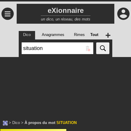
eXionnaire
≡
un dico, un réseau, des mots
+
Dico
Anagrammes
Rimes
Tout
>
Dico
>
À propos du mot
SITUATION