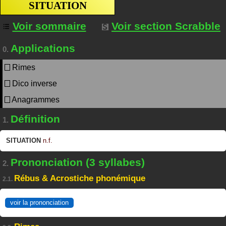
SITUATION
Voir sommaire
Voir section Scrabble
Applications
0.
Rimes
Dico inverse
Anagrammes
Définition
1.
SITUATION
n.f.
Prononciation (3 syllabes)
2.
Rébus & Acrostiche phonémique
2.1.
voir la prononciation