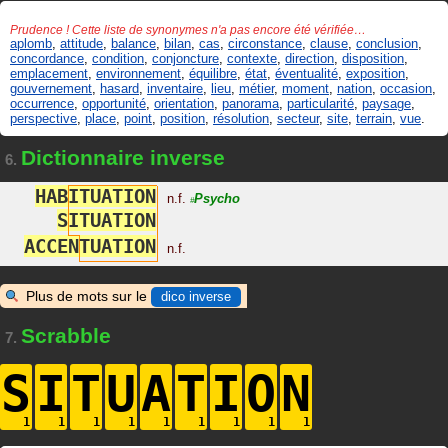
Prudence ! Cette liste de synonymes n'a pas encore été vérifiée…
aplomb
,
attitude
,
balance
,
bilan
,
cas
,
circonstance
,
clause
,
conclusion
,
concordance
,
condition
,
conjoncture
,
contexte
,
direction
,
disposition
,
emplacement
,
environnement
,
équilibre
,
état
,
éventualité
,
exposition
,
gouvernement
,
hasard
,
inventaire
,
lieu
,
métier
,
moment
,
nation
,
occasion
,
occurrence
,
opportunité
,
orientation
,
panorama
,
particularité
,
paysage
,
perspective
,
place
,
point
,
position
,
résolution
,
secteur
,
site
,
terrain
,
vue
.
Dictionnaire inverse
6.
H
A
B
I
T
U
A
T
I
O
N
n.f.
Psycho
#
S
I
T
U
A
T
I
O
N
A
C
C
E
N
T
U
A
T
I
O
N
n.f.
Plus de mots sur le
dico inverse
Scrabble
7.
S
I
T
U
A
T
I
O
N