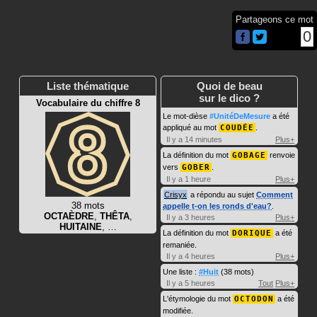
Partageons ce mot
0
Liste thématique
Quoi de beau
sur le dico ?
Vocabulaire du chiffre 8
Le mot-dièse
#UnitéDeMesure
a été
appliqué au mot
COUDÉE
.
Il y a 14 minutes
Plus+
La définition du mot
GOBAGE
renvoie
vers
GOBER
.
Il y a 1 heure
Plus+
Crisyx
a répondu au sujet
Comment
38 mots
appelle t-on les ronds d'eau?
.
OCTAÈDRE
,
THÊTA
,
Il y a 3 heures
Plus+
HUITAINE
, …
La définition du mot
DORIQUE
a été
remaniée.
Il y a 4 heures
Plus+
Une liste :
#Huit
(38 mots)
Il y a 5 heures
Tout
Plus+
L'étymologie du mot
OCTODON
a été
modifiée.