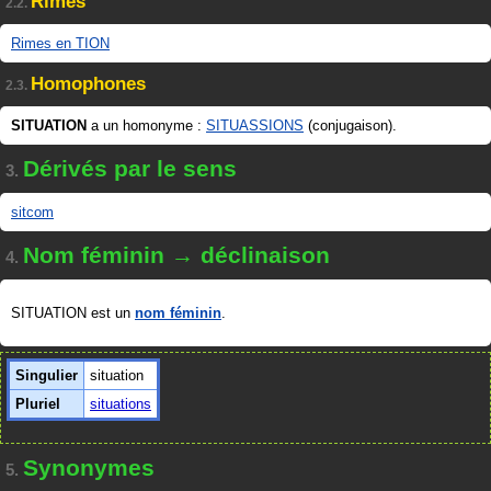
Rimes
2.2.
Rimes en TION
Homophones
2.3.
SITUATION
a un homonyme :
SITUASSIONS
(conjugaison).
Dérivés par le sens
3.
sitcom
Nom féminin → déclinaison
4.
SITUATION est un
nom féminin
.
Singulier
situation
Pluriel
situations
Synonymes
5.