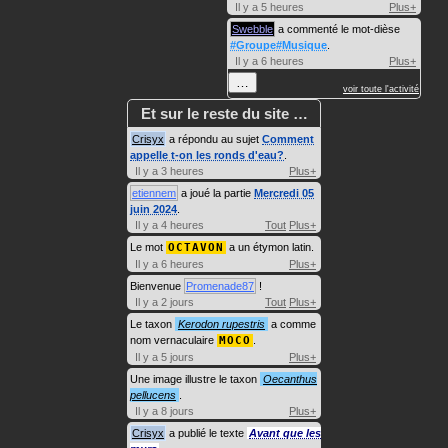
Il y a 5 heures
Plus+
Swebble
a commenté le mot-dièse
#Groupe#Musique
.
Il y a 6 heures
Plus+
…
voir toute l'activité
Et sur le reste du site …
Crisyx
a répondu au sujet
Comment
appelle t-on les ronds d'eau?
.
Il y a 3 heures
Plus+
etiennem
a joué la partie
Mercredi 05
juin 2024
.
Il y a 4 heures
Tout
Plus+
Le mot
OCTAVON
a un étymon latin.
Il y a 6 heures
Plus+
Bienvenue
Promenade87
!
Il y a 2 jours
Tout
Plus+
Le taxon
Kerodon rupestris
a comme
nom vernaculaire
MOCO
.
Il y a 5 jours
Plus+
Une image illustre le taxon
Oecanthus
pellucens
.
Il y a 8 jours
Plus+
Crisyx
a publié le texte
Avant que les