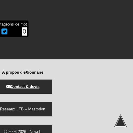
rtageons ce mot
0
À propos d'eXionnaire
Contact & devis
Réseaux :
FB
–
Mastodon
© 2006-2026 -
Nuweb