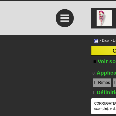
≡
>
Dico
>
Li
Voir s
Applica
0.
Rimes
Définit
1.
CORRUGATE
exemple).
»
di