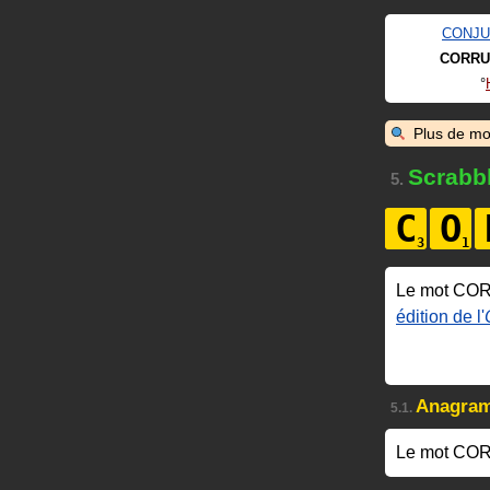
CONJ
CORRU
Plus de mo
Scrabb
5.
C
O
Le mot CO
édition de l'
Anagra
5.1.
Le mot CO