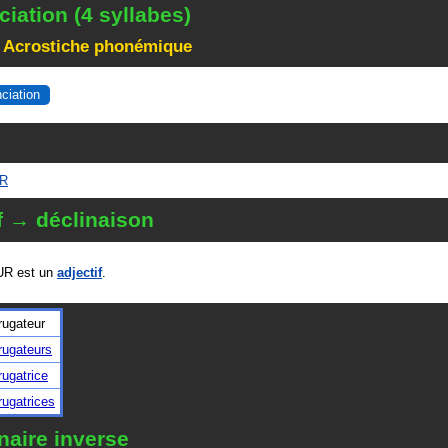
iation (4 syllabes)
 Acrostiche phonémique
nciation
UR
f → déclinaison
R est un
adjectif
.
rugateur
rugateurs
rugatrice
rugatrices
naire inverse