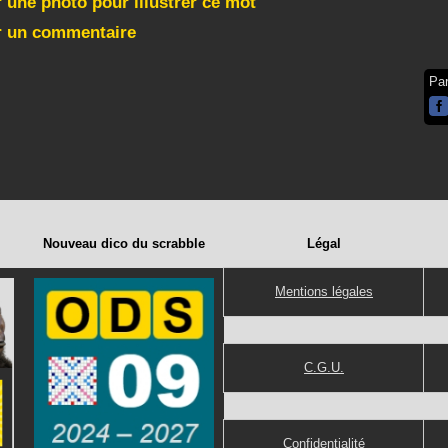
 une photo pour illustrer ce mot
r un commentaire
Pa
Nouveau dico du scrabble
Légal
Mentions légales
C.G.U.
Confidentialité