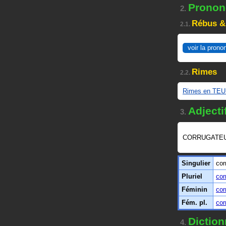
Prononc
2.
Rébus &
2.1.
voir la prono
Rimes
2.2.
Rimes en TE
Adjecti
3.
CORRUGATEU
Singulier
cor
Pluriel
cor
Féminin
cor
Fém. pl.
cor
Diction
4.