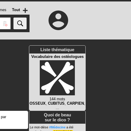
+
mes
Tout
Liste thématique
Vocabulaire des ostéologues
144 mots
OSSEUX
,
CUBITUS
,
CARPIEN
,
…
Quoi de beau
 par
sur le dico ?
Le mot-dièse
#Médecine
a été