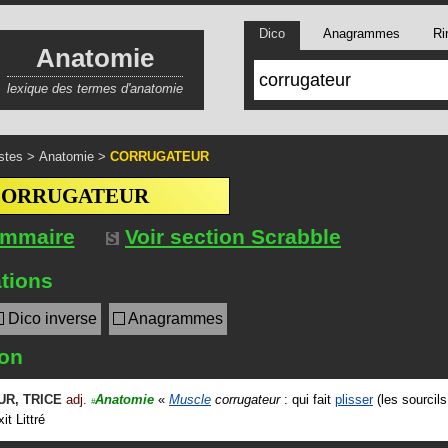
Dico
Anagrammes
Ri
Anatomie
lexique des termes d'anatomie
stes
>
Anatomie
>
CORRUGATEUR
CORRUGATEUR
ommaire
Voir section Scrabble
tions
Dico inverse
Anagrammes
ion
UR
,
TRICE
adj.
Anatomie
«
Muscle
corrugateur
: qui fait
plisser
(les sourcils
#
xit
Littré