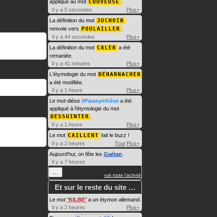
appliqué au mot
COUVEUSE
.
Il y a 5 secondes
Plus+
La définition du mot
JUCHOIR
renvoie vers
POULAILLER
.
Il y a 44 secondes
Plus+
La définition du mot
CALER
a été
remaniée.
Il y a 41 minutes
Plus+
L'étymologie du mot
DÉHARNACHER
a été modifiée.
Il y a 1 heure
Plus+
Le mot-dièse
#Parasynthèse
a été
appliqué à l'étymologie du mot
DESSUINTER
.
Il y a 1 heure
Plus+
Le mot
CAILLENT
fait le buzz !
Il y a 2 heures
Tout
Plus+
Aujourd'hui, on fête les
Gaétan
.
Il y a 7 heures
…
voir toute l'activité
Et sur le reste du site …
Le mot
KILBE
a un étymon allemand.
Il y a 2 heures
Plus+