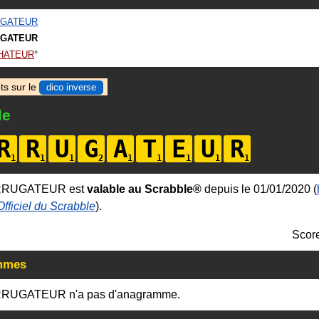
UGATEUR
GATEUR
HATEUR
ts sur le
dico inverse
le
R
R
U
G
A
T
E
U
R
RRUGATEUR est
valable au Scrabble®
depuis le 01/01/2020 (
Officiel du Scrabble
).
Scor
mmes
RRUGATEUR n'a pas d'anagramme.