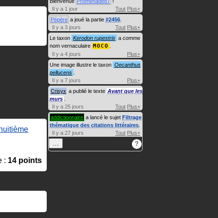
Bienvenue
Promenade87
!
Il y a 1 jour
Tout
Plus+
Pépère
a joué la partie
#2456
.
Il y a 3 jours
Tout
Plus+
Le taxon
Kerodon rupestris
a comme
nom vernaculaire
MOCO
.
Il y a 4 jours
Plus+
Une image illustre le taxon
Oecanthus
pellucens
.
Il y a 7 jours
Plus+
Crisyx
a publié le texte
Avant que les
murs
.
Il y a 25 jours
Tout
Plus+
addictionnaire
a lancé le sujet
Filtrage
thématique des citations littéraires
.
huitième
Il y a 27 jours
Tout
Plus+
…
?
e :
14 points