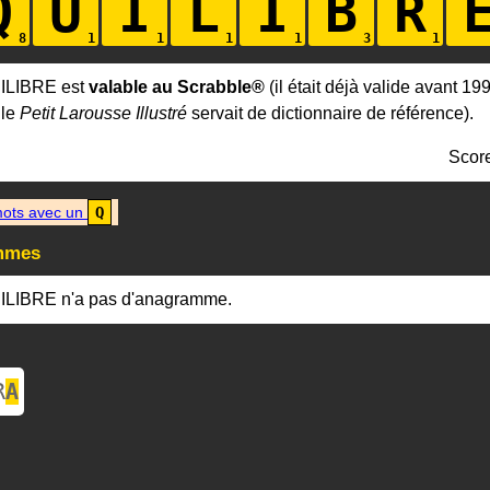
Q
U
I
L
I
B
R
ILIBRE est
valable au Scrabble®
(il était déjà valide avant 19
 le
Petit Larousse Illustré
servait de dictionnaire de référence).
Scor
ots avec un
Q
mmes
ILIBRE n'a pas d'anagramme.
R
A