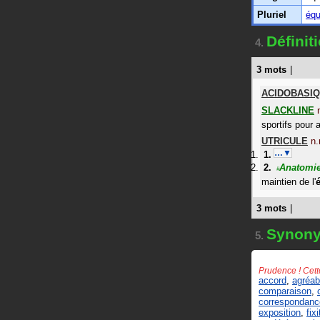
Pluriel
équ
Définit
4.
3 mots
|
ACIDOBASI
SLACKLINE
sportifs pour 
UTRICULE
n.
…▼
Anatomi
#
maintien de l'
3 mots
|
Synon
5.
Prudence ! Cett
accord
,
agréab
comparaison
,
correspondanc
exposition
,
fixi