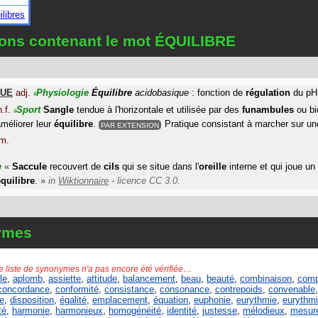
ilibres
ions contenant le mot ÉQUILIBRE
QUE
adj.
Physiologie
Équilibre
acidobasique
: fonction de
régulation
du pH
#
n.f.
Sport
Sangle
tendue à l'horizontale et utilisée par des
funambules
ou bi
#
améliorer leur
équilibre
.
Pratique consistant à marcher sur une
PAR EXTENSION
m.
e
«
Saccule
recouvert de
cils
qui se situe dans l'
oreille
interne et qui joue un 
équilibre
.
»
in
Wiktionnaire
- licence CC 3.0.
ymes
e liste de synonymes n'a pas encore été vérifiée…
le
,
aplomb
,
assiette
,
attitude
,
balancement
,
beau
,
beauté
,
combinaison
,
comp
concordance
,
conformité
,
consistance
,
consonance
,
contrepoids
,
convenable
,
e
,
disposition
,
égalité
,
emplacement
,
équation
,
euphonie
,
eurythmie
,
eurythm
té
,
harmonie
,
harmonieux
,
homogénéité
,
identité
,
justesse
,
mélodieux
,
mesur