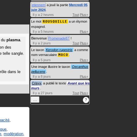
etiennem
a joué la partie
Mercredi 05
juin 2024
.
Il y a 2 heures
Tout
Plus+
Le mot
ROUSQUILLE
a un étymon
espagnol.
Il y a 5 heures
Plus+
Bienvenue
Promenade87
!
 du
plasma
.
Il y a 2 jours
Tout
Plus+
en des
Le taxon
Kerodon rupestris
a comme
 telle sangle.
nom vernaculaire
MOCO
.
Il y a 5 jours
Plus+
Une image illustre le taxon
Oecanthus
rôle dans le
pellucens
.
Il y a 8 jours
Plus+
Crisyx
a publié le texte
Avant que les
murs
.
Il y a 27 jours
Tout
Plus+
…
?
acité
,
ique
,
e
,
modération
,