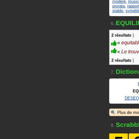
modéré
,
music
prorata
,
rappor
stable
,
symétr
EQUILI
6.
2 résultats
|
«
equitab
«
Le trouv
2 résultats
|
Diction
7.
EQ
DESEQ
Plus de mo
Scrabb
8.