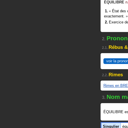
ÉQUILIBRE
n
«
État des 
exactement.
»
Exercice de
Prononc
2.
Rébus &
2.1.
voir la prono
Rimes
2.2.
Rimes en BRE
Nom ma
3.
ÉQUILIBRE es
Singulier
équ