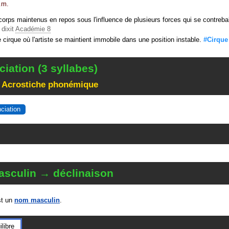
.m.
corps maintenus en repos sous l'influence de plusieurs forces qui se contreba
dixit
Académie 8
 cirque où l'artiste se maintient immobile dans une position instable.
#Cirque
iation (3 syllabes)
 Acrostiche phonémique
nciation
sculin → déclinaison
t un
nom masculin
.
ilibre