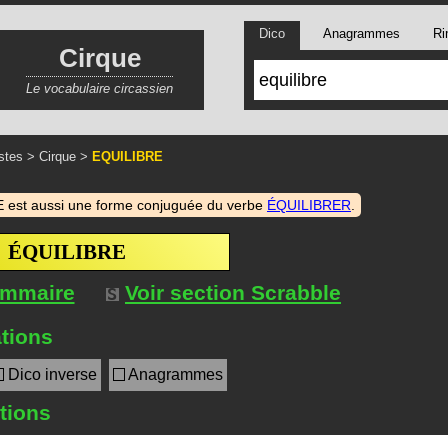
Dico
Anagrammes
Ri
Cirque
Le vocabulaire circassien
stes
>
Cirque
>
EQUILIBRE
 est aussi une forme conjuguée du verbe
ÉQUILIBRER
.
ÉQUILIBRE
ommaire
Voir section Scrabble
tions
Dico inverse
Anagrammes
itions