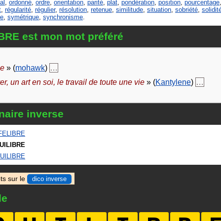
al
,
ordonné
,
ordre
,
orientation
,
parité
,
plat
,
pondération
,
position
,
pourcentage
t
,
régularité
,
régulier
,
résolution
,
retenue
,
similitude
,
situation
,
sobriété
,
solidit
ie
,
symétrique
,
synchronisme
.
BRE est mon mot préféré
le
» (
mohawk
)
…
er, un art en soi, le travail de toute une vie
» (
Kantylene
)
…
naire inverse
FELIBRE
UILIBRE
UILIBRE
ts sur le
dico inverse
le