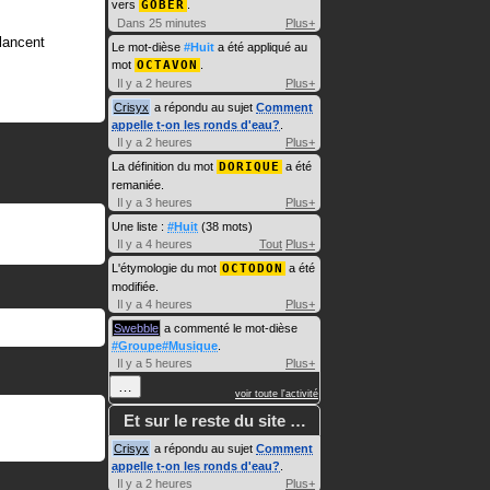
vers
GOBER
.
Dans 25 minutes
Plus+
lancent
Le mot-dièse
#Huit
a été appliqué au
mot
OCTAVON
.
Il y a 2 heures
Plus+
Crisyx
a répondu au sujet
Comment
appelle t-on les ronds d'eau?
.
Il y a 2 heures
Plus+
La définition du mot
DORIQUE
a été
remaniée.
Il y a 3 heures
Plus+
Une liste :
#Huit
(38 mots)
Il y a 4 heures
Tout
Plus+
L'étymologie du mot
OCTODON
a été
modifiée.
Il y a 4 heures
Plus+
Swebble
a commenté le mot-dièse
#Groupe#Musique
.
Il y a 5 heures
Plus+
…
voir toute l'activité
Et sur le reste du site …
Crisyx
a répondu au sujet
Comment
appelle t-on les ronds d'eau?
.
Il y a 2 heures
Plus+