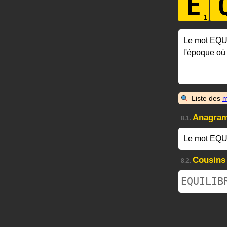
E
Le mot EQU
l'époque où
Liste des
m
Anagra
8.1.
Le mot EQU
Cousins
8.2.
EQUILIB