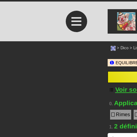
≡
>
Dico
>
Li
EQUILIBRE
Voir s
Applica
0.
Rimes
2 défin
1.