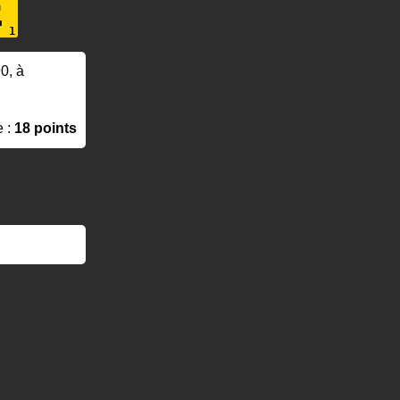
E
90, à
e :
18 points