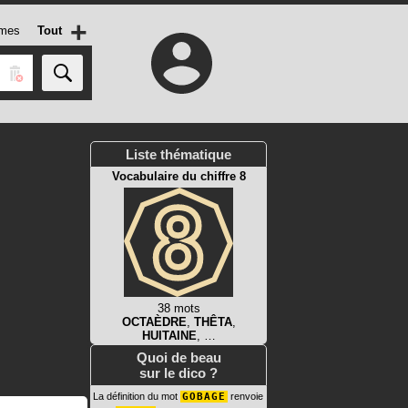
+
mes
Tout
Liste thématique
Vocabulaire du chiffre 8
38 mots
OCTAÈDRE
,
THÊTA
,
HUITAINE
, …
Quoi de beau
sur le dico ?
La définition du mot
GOBAGE
renvoie