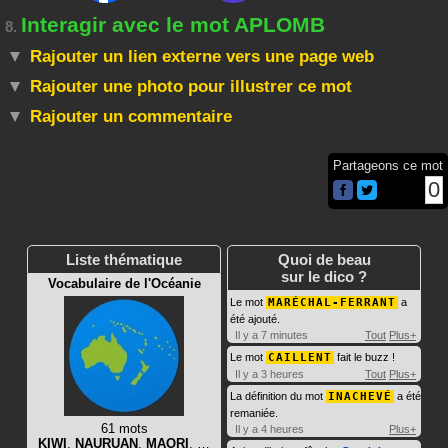
Interagir avec le mot APLOMB
8.
Rajouter un lien externe vers une page web
Rajouter une photo pour illustrer ce mot
Rajouter un commentaire
Partageons ce mot
0
Liste thématique
Quoi de beau
sur le dico ?
Vocabulaire de l'Océanie
Le mot
MARÉCHAL-FERRANT
a
été ajouté.
Il y a 7 minutes
Tout
Plus+
Le mot
CAILLENT
fait le buzz !
Il y a 3 heures
Tout
Plus+
La définition du mot
INACHEVÉ
a été
remaniée.
61 mots
Il y a 4 heures
Plus+
KIWI
,
NAURUAN
,
MAORI
, …