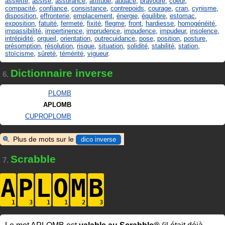
assiette
,
assise
,
assurance
,
attitude
,
audace
,
bravoure
,
coeur
,
compacité
,
confiance
,
consistance
,
contrepoids
,
courage
,
cran
,
cynisme
,
disposition
,
effronterie
,
emplacement
,
énergie
,
équilibre
,
estomac
,
exposition
,
fatuité
,
fermeté
,
fixité
,
flegme
,
front
,
hardiesse
,
homogénéité
,
impassibilité
,
impertinence
,
imprudence
,
impudence
,
impudeur
,
insolence
,
intrépidité
,
orgueil
,
orientation
,
outrecuidance
,
pose
,
position
,
posture
,
présomption
,
résolution
,
risque
,
situation
,
solidité
,
stabilité
,
station
,
stoïcisme
,
sûreté
,
témérité
,
vigueur
.
Dictionnaire inverse
6.
PLOMB
APLOMB
CUPROPLOMB
Plus de mots sur le
dico inverse
Scrabble
7.
A
P
L
O
M
B