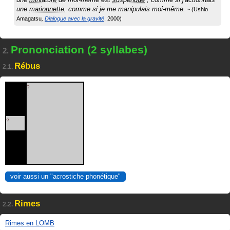
une
marionnette
, comme si je me manipulais moi-même.
Ushio
Amagatsu
Dialogue avec la gravité
2000
Prononciation (2 syllabes)
2.
Rébus
2.1.
?
?
voir aussi un "acrostiche phonétique"
Rimes
2.2.
Rimes en LOMB