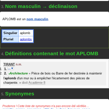
Nom masculin → déclinaison
3.
APLOMB est un
nom masculin
.
Singulier
aplomb
Pluriel
aplombs
Définitions contenant le mot APLOMB
4.
TIRANT
n.m.
…▼
Architecture
«
Pièce de bois ou Barre de fer destinée à maintenir
#
l'
aplomb
d'un mur ou à empêcher l'écartement des pièces de
charpente.
»
dixit
Académie 8
Synonymes
5.
Prudence ! Cette liste de synonymes n'a pas encore été vérifiée…