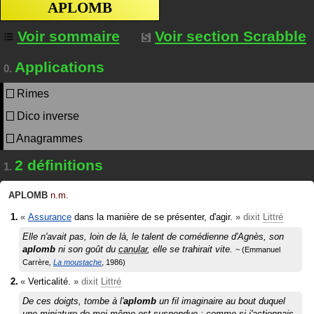
APLOMB
Voir sommaire
Voir section Scrabble
Applications
0.
Rimes
Dico inverse
Anagrammes
2 définitions
1.
APLOMB
n.m.
«
Assurance
dans la manière de se présenter, d'agir.
»
dixit
Littré
Elle n'avait pas, loin de là, le talent de comédienne d'Agnès, son
aplomb
ni son goût du
canular
, elle se trahirait vite.
Emmanuel
Carrère
La moustache
1986
«
Verticalité.
»
dixit
Littré
De ces doigts, tombe à l'
aplomb
un fil imaginaire au bout duquel
une
miniature
de moi-même est
suspendue
; comme si j'actionnais