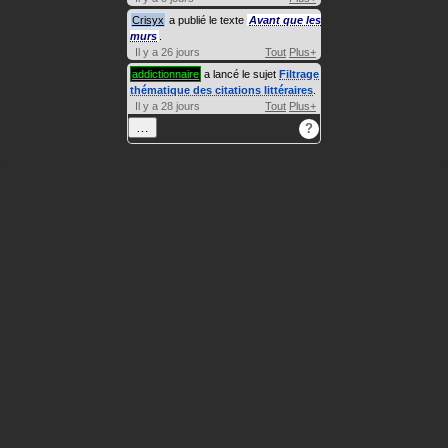
Crisyx
a publié le texte
Avant que les
murs
.
Il y a 26 jours
Tout
Plus+
addictionnaire
a lancé le sujet
Filtrage
thématique des citations littéraires
.
Il y a 28 jours
Tout
Plus+
…
?