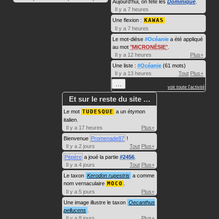
Aujourd'hui, on fête les
Dominique
.
Il y a 7 heures
Une flexion :
KAWAS
Il y a 7 heures
Le mot-dièse
#Océanie
a été appliqué
au mot
MICRONÉSIE
.
Il y a 12 heures
Plus+
Une liste :
#Océanie
(61 mots)
Il y a 13 heures
Tout
Plus+
…
voir toute l'activité
Et sur le reste du site …
Le mot
TUDESQUE
a un étymon
italien.
Il y a 17 heures
Plus+
Bienvenue
Promenade87
!
Il y a 2 jours
Tout
Plus+
Pépère
a joué la partie
#2456
.
Il y a 4 jours
Tout
Plus+
Le taxon
Kerodon rupestris
a comme
nom vernaculaire
MOCO
.
Il y a 5 jours
Plus+
Une image illustre le taxon
Oecanthus
pellucens
.
Il y a 8 jours
Plus+