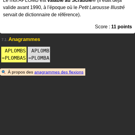
Le mot APLOMB est
valable au Scrabble®
(il était déjà
valide avant 1990, à l'époque où le
Petit Larousse Illustré
servait de dictionnaire de référence).
Score :
11 points
Anagrammes
7.1.
APLOMBS
APLOMB
=
PLOMBAS
=
PLOMBA
À propos des
anagrammes des flexions