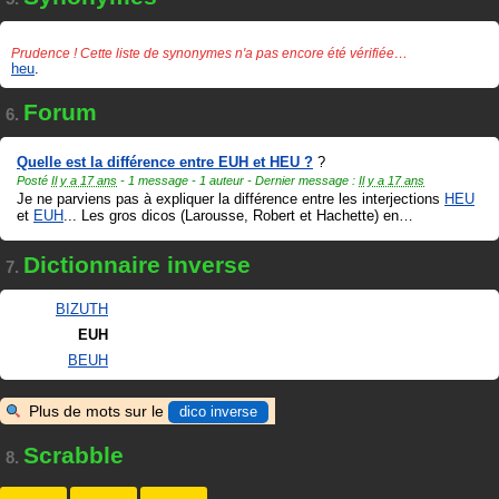
Prudence ! Cette liste de synonymes n'a pas encore été vérifiée…
heu
.
Forum
6.
Quelle est la différence entre EUH et HEU ?
?
Posté
Il y a 17 ans
- 1 message - 1 auteur - Dernier message :
Il y a 17 ans
Je ne parviens pas à expliquer la différence entre les interjections
HEU
et
EUH
... Les gros dicos (Larousse, Robert et Hachette) en
…
Dictionnaire inverse
7.
BIZUTH
EUH
BEUH
Plus de mots sur le
dico inverse
Scrabble
8.