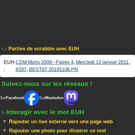
Parties de scrabble avec EUH
8.3.
EUH
CDM Mons 2009 - Paires 4
,
Mercredi 12 janvier 2011
,
:
#337
,
BEST67 20191106 PN
Suivez-nous sur les réseaux !
Sur
Facebook
Sur
Mastodon
Interagir avec le mot EUH
9.
Rajouter un lien externe vers une page web
Rajouter une photo pour illustrer ce mot