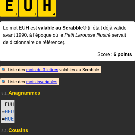
E
U
H
Le mot EUH est
valable au Scrabble®
(il était déjà valide
avant 1990, à l'époque où le
Petit Larousse Illustré
servait
de dictionnaire de référence).
Score :
6 points
Liste des
mots de 3 lettres
valables au Scrabble
Liste des
mots invariables
Anagrammes
8.1.
EUH
=
HEU
=
HUE
Cousins
8.2.