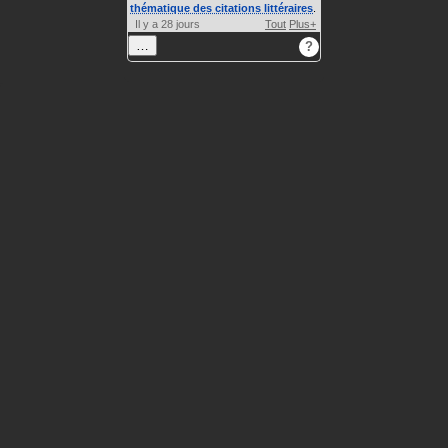
thématique des citations littéraires
.
Il y a 28 jours
Tout
Plus+
…
?