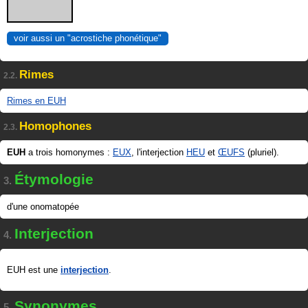
voir aussi un "acrostiche phonétique"
Rimes
2.2.
Rimes en EUH
Homophones
2.3.
EUH
a trois homonymes :
EUX
, l'interjection
HEU
et
ŒUFS
(pluriel).
Étymologie
3.
d'une onomatopée
Interjection
4.
EUH est une
interjection
.
Synonymes
5.