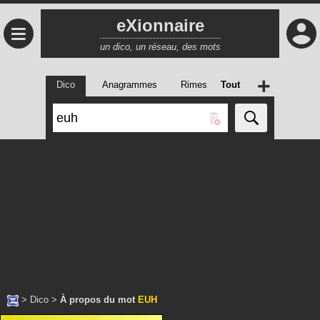
eXionnaire
≡
un dico, un réseau, des mots
+
Dico
Anagrammes
Rimes
Tout
>
Dico
>
À propos du mot
EUH