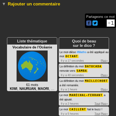
Rajouter un commentaire
Partageons ce mot
1
Liste thématique
Quoi de beau
sur le dico ?
Vocabulaire de l'Océanie
Le mot-dièse
#Maths
a été appliqué au
mot
OCTANT
.
Il y a 17 secondes
Plus+
La définition du mot
BATUCADA
renvoie vers
SAMBA
.
Il y a 40 secondes
Plus+
La définition du mot
MAILLECHORT
61 mots
a été remaniée.
KIWI
,
NAURUAN
,
MAORI
, …
Il y a 1 heure
Plus+
Le mot
MARÉCHAL-FERRANT
a
été ajouté.
Il y a 2 heures
Tout
Plus+
Le mot
CAILLENT
fait le buzz !
Il y a 5 heures
Tout
Plus+