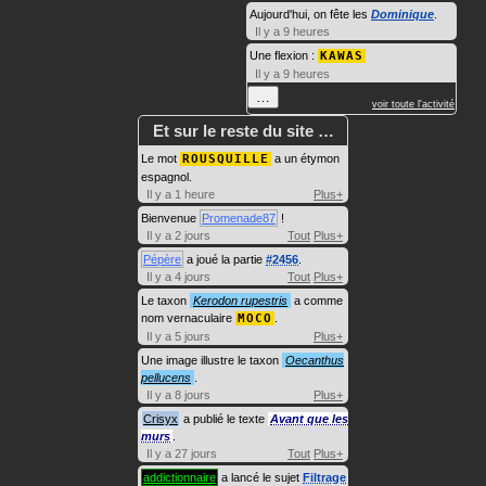
Aujourd'hui, on fête les
Dominique
.
Il y a 9 heures
Une flexion :
KAWAS
Il y a 9 heures
…
voir toute l'activité
Et sur le reste du site …
Le mot
ROUSQUILLE
a un étymon
espagnol.
Il y a 1 heure
Plus+
Bienvenue
Promenade87
!
Il y a 2 jours
Tout
Plus+
Pépère
a joué la partie
#2456
.
Il y a 4 jours
Tout
Plus+
Le taxon
Kerodon rupestris
a comme
nom vernaculaire
MOCO
.
Il y a 5 jours
Plus+
Une image illustre le taxon
Oecanthus
pellucens
.
Il y a 8 jours
Plus+
Crisyx
a publié le texte
Avant que les
murs
.
Il y a 27 jours
Tout
Plus+
addictionnaire
a lancé le sujet
Filtrage