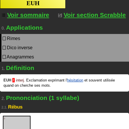
EUH
Voir sommaire
Voir section Scrabble
Applications
0.
Rimes
Dico inverse
Anagrammes
Définition
1.
EUH
/
interj.
Exclamation exprimant l'
hésitation
et souvent utilisée
quand on cherche ses mots.
Prononciation (1 syllabe)
2.
Rébus
2.1.
?