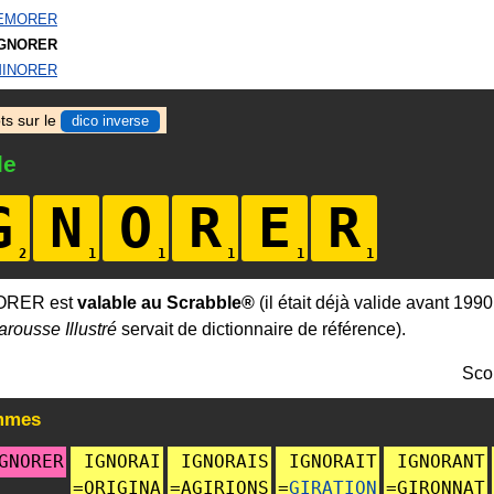
EMORER
IGNORER
INORER
ts sur le
dico inverse
le
G
N
O
R
E
R
NORER est
valable au Scrabble®
(il était déjà valide avant 1990
arousse Illustré
servait de dictionnaire de référence).
Sco
mmes
GNORER
IGNORAI
IGNORAIS
IGNORAIT
IGNORANT
=
ORIGINA
=
AGIRIONS
=
GIRATION
=
GIRONNAT