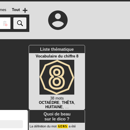
+
mes
Tout
Liste thématique
Vocabulaire du chiffre 8
38 mots
OCTAÈDRE
,
THÊTA
,
HUITAINE
, …
Quoi de beau
sur le dico ?
La définition du mot
GENS
a été