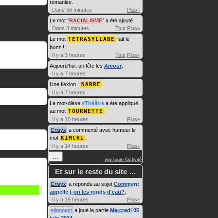
remaniée.
Dans 56 minutes
Plus+
Le mot
RACIALISME
a été ajouté.
Dans 3 minutes
Tout
Plus+
Le mot
TÉTRASYLLABE
fait le
buzz !
Il y a 3 heures
Tout
Plus+
Aujourd'hui, on fête les
Amour
.
Il y a 7 heures
Une flexion :
NARRE
Il y a 7 heures
Le mot-dièse
#Théâtre
a été appliqué
au mot
TOURNETTE
.
Il y a 10 heures
Plus+
Crisyx
a commenté avec humour le
mot
KIMCHI
.
Il y a 14 heures
Plus+
…
voir toute l'activité
Et sur le reste du site …
Crisyx
a répondu au sujet
Comment
appelle t-on les ronds d'eau?
.
Il y a 19 heures
Plus+
etiennem
a joué la partie
Mercredi 05