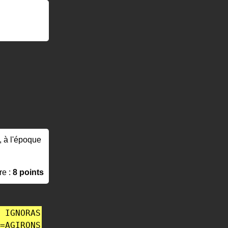
, à l'époque
re :
8 points
IGNORAS
=
AGIRONS