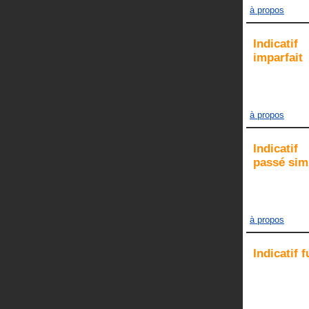
à propos
Indicatif
imparfait
à propos
Indicatif
passé sim
à propos
Indicatif
f