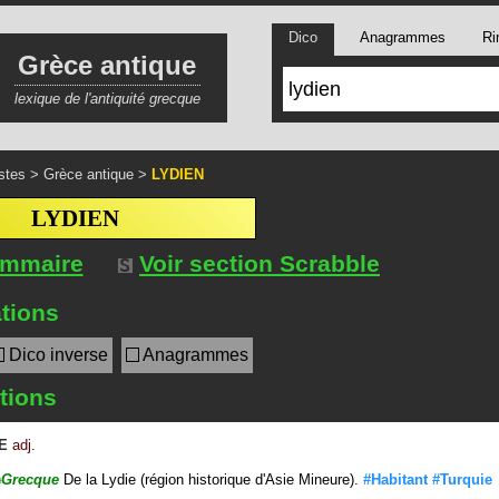
Dico
Anagrammes
Ri
Grèce antique
lexique de l'antiquité grecque
stes
>
Grèce antique
>
LYDIEN
LYDIEN
ommaire
Voir section Scrabble
tions
Dico inverse
Anagrammes
itions
E
adj.
Grecque
De la Lydie (région historique d'Asie Mineure).
#Habitant
#Turquie
#