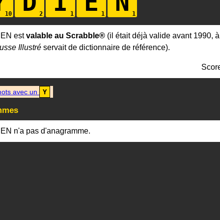
Y
D
I
E
N
IEN est
valable au Scrabble®
(il était déjà valide avant 1990, 
usse Illustré
servait de dictionnaire de référence).
Scor
ots avec un
Y
mmes
IEN n'a pas d'anagramme.