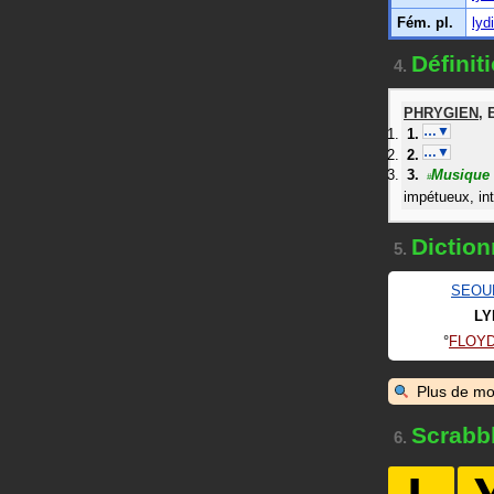
Fém. pl.
lyd
Définit
4.
PHRYGIEN
,
…▼
…▼
Musique
#
impétueux, in
Diction
5.
SEOU
LY
FLOYD
Plus de mo
Scrabb
6.