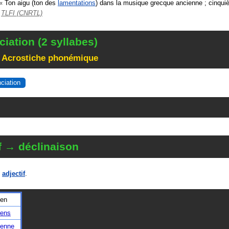
«
Ton aigu (ton des
lamentations
) dans la musique grecque ancienne ; cinqu
n
TLFI (CNRTL)
iation (2 syllabes)
 Acrostiche phonémique
nciation
f → déclinaison
n
adjectif
.
ien
iens
ienne