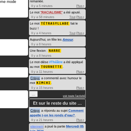
ième mode
remaniée.
Il y a 5 minutes
Plus+
Le mot
RACIALISME
a été ajouté.
Il y a 58 minutes
Tout
Plus+
Le mot
TÉTRASYLLABE
fait le
buzz !
Il y a 4 heures
Tout
Plus+
Aujourd'hui, on fête les
Amour
.
Il y a 8 heures
Une flexion :
NARRE
Il y a 8 heures
Le mot-dièse
#Théâtre
a été appliqué
au mot
TOURNETTE
.
Il y a 11 heures
Plus+
Crisyx
a commenté avec humour le
mot
KIMCHI
.
Il y a 15 heures
Plus+
…
voir toute l'activité
Et sur le reste du site …
Crisyx
a répondu au sujet
Comment
appelle t-on les ronds d'eau?
.
Il y a 21 heures
Plus+
etiennem
a joué la partie
Mercredi 05