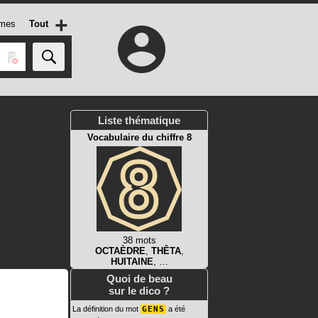
+
mes
Tout
Liste thématique
Vocabulaire du chiffre 8
38 mots
OCTAÈDRE
,
THÊTA
,
HUITAINE
, …
Quoi de beau
sur le dico ?
La définition du mot
GENS
a été