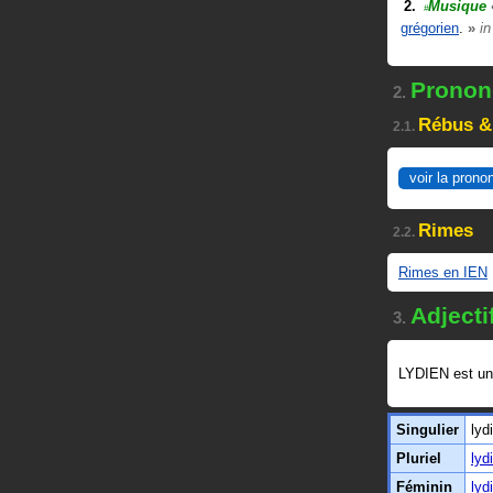
Musique
#
grégorien
.
»
i
Prononc
2.
Rébus &
2.1.
voir la prono
Rimes
2.2.
Rimes en IEN
Adjecti
3.
LYDIEN est u
Singulier
lyd
Pluriel
lyd
Féminin
lyd