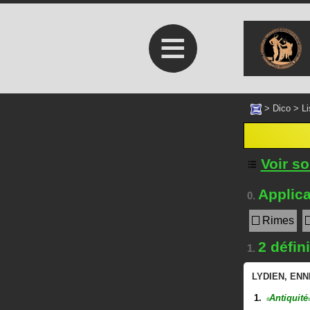
≡
>
Dico
>
Li
Voir s
Applica
0.
Rimes
2 défin
1.
LYDIEN
,
ENN
Antiquité
#