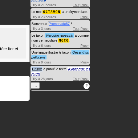
juin 2024
.
Il y a 21 heures
Tout
Plus+
Le mot
OCTAVON
a un étymon latin.
Il y a 23 heures
Plus+
Bienvenue
Promenade87
!
Il y a 3 jours
Tout
Plus+
Le taxon
Kerodon rupestris
a comme
nom vernaculaire
MOCO
.
Il y a 6 jours
Plus+
re fier et
Une image illustre le taxon
Oecanthus
pellucens
.
Il y a 9 jours
Plus+
Crisyx
a publié le texte
Avant que les
murs
.
Il y a 28 jours
Tout
Plus+
…
?