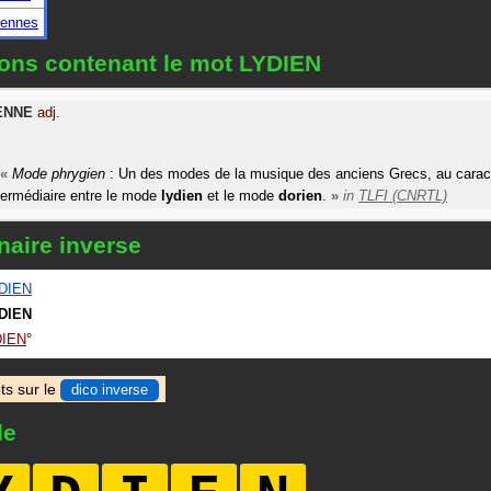
iennes
ions contenant le mot LYDIEN
ENNE
adj.
«
Mode phrygien
: Un des modes de la musique des anciens Grecs, au caractè
termédiaire entre le mode
lydien
et le mode
dorien
.
»
in
TLFI (CNRTL)
naire inverse
DIEN
DIEN
IEN
ts sur le
dico inverse
le