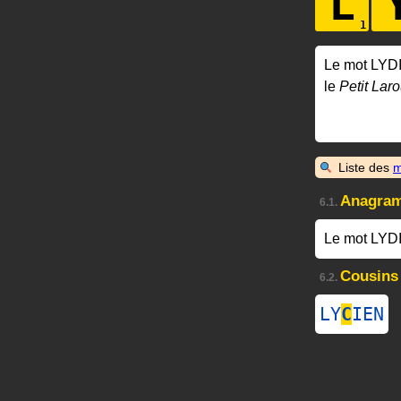
L
Le mot LYD
le
Petit Laro
Liste des
m
Anagra
6.1.
Le mot LYD
Cousins
6.2.
LY
C
IEN