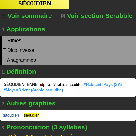
SÉOUDIEN
Voir sommaire
Voir section Scrabble
Applications
0.
Rimes
Dico inverse
Anagrammes
Définition
1.
SÉOUDIEN
,
ENNE
adj.
De l'Arabie saoudite.
#Habitant#Pays
(SA)
#MoyenOrient
(Arabie saoudite)
Autres graphies
2.
saoudien
=
séoudien
Prononciation (3 syllabes)
3.