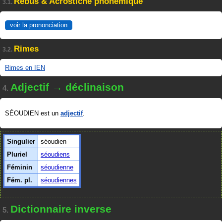
Rébus & Acrostiche phonémique
3.1.
voir la prononciation
Rimes
3.2.
Rimes en IEN
Adjectif → déclinaison
4.
SÉOUDIEN est un
adjectif
.
Singulier
séoudien
Pluriel
séoudiens
Féminin
séoudienne
Fém. pl.
séoudiennes
Dictionnaire inverse
5.