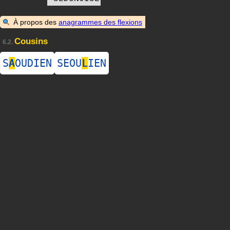
À propos des
anagrammes des flexions
Cousins
6.2.
S
A
OUDIEN
SEOU
L
IEN