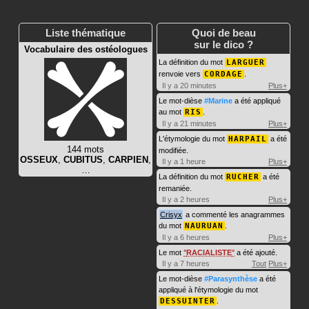
Liste thématique
Quoi de beau
sur le dico ?
Vocabulaire des ostéologues
La définition du mot
LARGUER
renvoie vers
CORDAGE
.
Il y a 20 minutes
Plus+
Le mot-dièse
#Marine
a été appliqué
au mot
RIS
.
Il y a 21 minutes
Plus+
L'étymologie du mot
HARPAIL
a été
144 mots
modifiée.
OSSEUX
,
CUBITUS
,
CARPIEN
,
Il y a 1 heure
Plus+
…
La définition du mot
RUCHER
a été
remaniée.
Il y a 2 heures
Plus+
Crisyx
a commenté les anagrammes
du mot
NAURUAN
.
Il y a 6 heures
Plus+
Le mot
RACIALISTE
a été ajouté.
Il y a 7 heures
Tout
Plus+
Le mot-dièse
#Parasynthèse
a été
appliqué à l'étymologie du mot
DESSUINTER
.