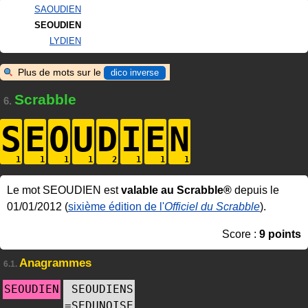
SAOUDIEN
SEOUDIEN
LYDIEN
Plus de mots sur le
dico inverse
Scrabble
6.
S
E
O
U
D
I
E
N
Le mot SEOUDIEN est
valable au Scrabble®
depuis le
01/01/2012 (
sixième édition de l'
Officiel du Scrabble
).
Score :
9 points
Anagrammes
6.1.
SEOUDIEN
SEOUDIENS
=
SEDUNOISE