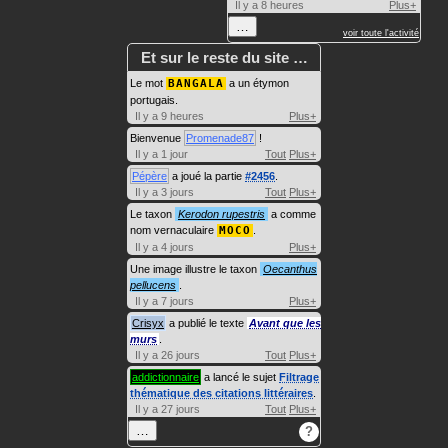
Il y a 8 heures
Plus+
…
voir toute l'activité
Et sur le reste du site …
Le mot
BANGALA
a un étymon
portugais.
Il y a 9 heures
Plus+
Bienvenue
Promenade87
!
Il y a 1 jour
Tout
Plus+
Pépère
a joué la partie
#2456
.
Il y a 3 jours
Tout
Plus+
Le taxon
Kerodon rupestris
a comme
nom vernaculaire
MOCO
.
Il y a 4 jours
Plus+
Une image illustre le taxon
Oecanthus
pellucens
.
Il y a 7 jours
Plus+
Crisyx
a publié le texte
Avant que les
murs
.
Il y a 26 jours
Tout
Plus+
addictionnaire
a lancé le sujet
Filtrage
thématique des citations littéraires
.
Il y a 27 jours
Tout
Plus+
…
?