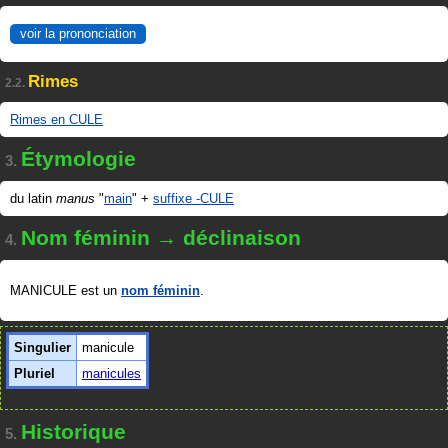
voir la prononciation
Rimes
2.2.
Rimes en CULE
Étymologie
3.
du latin
manus
"
main
" +
suffixe -CULE
Nom féminin → déclinaison
4.
MANICULE est un
nom féminin
.
Singulier
manicule
Pluriel
manicules
Historique
5.