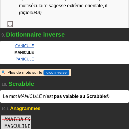
multiséculaire sagesse extrême-orientale, il
(orpheu48)
…
Dictionnaire inverse
9.
CANICULE
MANICULE
PANICULE
Plus de mots sur le
dico inverse
Scrabble
10.
Le mot
MANICULE
n'est
pas valable au Scrabble®
.
Anagrammes
10.1.
MANICULES
=
MASCULINE