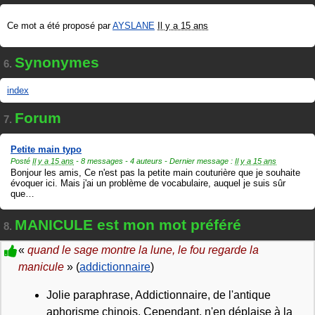
Ce mot a été proposé par
AYSLANE
Il y a 15 ans
Synonymes
6.
index
Forum
7.
Petite main typo
Posté
Il y a 15 ans
- 8 messages - 4 auteurs - Dernier message :
Il y a 15 ans
Bonjour les amis, Ce n'est pas la petite main couturière que je souhaite
évoquer ici. Mais j'ai un problème de vocabulaire, auquel je suis sûr
que
…
MANICULE est mon mot préféré
8.
«
quand le sage montre la lune, le fou regarde la
manicule
» (
addictionnaire
)
Jolie paraphrase, Addictionnaire, de l'antique
aphorisme chinois. Cependant, n'en déplaise à la