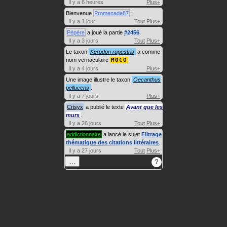
Il y a 6 heures
Plus+
Bienvenue
Promenade87
!
Il y a 1 jour
Tout
Plus+
Pépère
a joué la partie
#2456
.
Il y a 3 jours
Tout
Plus+
Le taxon
Kerodon rupestris
a comme
nom vernaculaire
MOCO
.
Il y a 4 jours
Plus+
Une image illustre le taxon
Oecanthus
pellucens
.
Il y a 7 jours
Plus+
Crisyx
a publié le texte
Avant que les
murs
.
Il y a 26 jours
Tout
Plus+
addictionnaire
a lancé le sujet
Filtrage
thématique des citations littéraires
.
Il y a 27 jours
Tout
Plus+
…
?