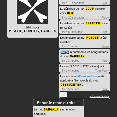
Il y a 19 secondes
Plus+
La définition du mot
LOUP
renvoie
vers
MER
.
Il y a 20 secondes
Plus+
La définition du mot
CLAPIER
a été
144 mots
remaniée.
OSSEUX
,
CUBITUS
,
CARPIEN
,
Il y a 59 minutes
Plus+
…
L'étymologie du mot
MUSCLE
a été
modifiée.
Il y a 1 heure
Plus+
Crisyx
a commenté les anagrammes
du mot
NAURUAN
.
Il y a 3 heures
Plus+
Le mot
RACIALISTE
a été ajouté.
Il y a 4 heures
Tout
Plus+
Le mot-dièse
#Parasynthèse
a été
appliqué à l'étymologie du mot
DESSUINTER
.
Il y a 5 heures
Plus+
…
voir toute l'activité
Et sur le reste du site …
Le mot
BANGALA
a un étymon
portugais.