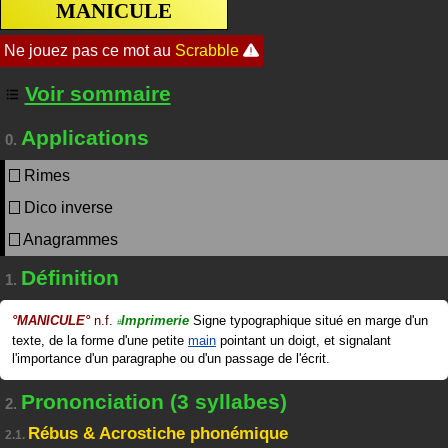
MANICULE
Voir sommaire
Applications
0.
Rimes
Dico inverse
Anagrammes
Définition
1.
°
MANICULE
°
n.f.
Imprimerie
Signe typographique situé en marge d'un
#
texte, de la forme d'une petite
main
pointant un doigt, et signalant
l'importance d'un paragraphe ou d'un passage de l'écrit.
Prononciation (3 syllabes)
2.
Rébus & Acrostiche phonémique
2.1.