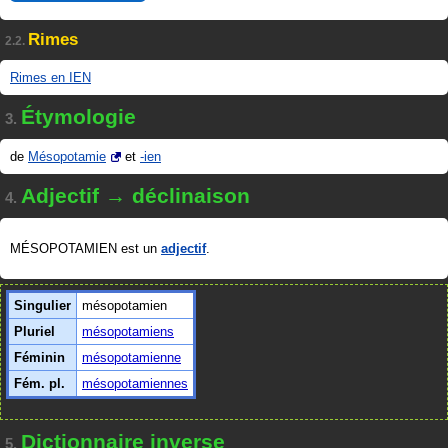
Rimes
2.2.
Rimes en IEN
Étymologie
3.
de
Mésopotamie
et
-ien
Adjectif → déclinaison
4.
MÉSOPOTAMIEN est un
adjectif
.
Singulier
mésopotamien
Pluriel
mésopotamiens
Féminin
mésopotamienne
Fém. pl.
mésopotamiennes
Dictionnaire inverse
5.