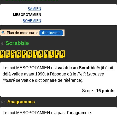
SAMIEN
MESOPOTAMIEN
BOHEMIEN
Plus de mots sur le
dico inverse
Scrabble
6.
M
E
S
O
P
O
T
A
M
I
E
N
Le mot MESOPOTAMIEN est
valable au Scrabble®
(il était
déjà valide avant 1990, à l'époque où le
Petit Larousse
Illustré
servait de dictionnaire de référence).
Score :
16 points
Anagrammes
6.1.
Le mot MESOPOTAMIEN n'a pas d'anagramme.