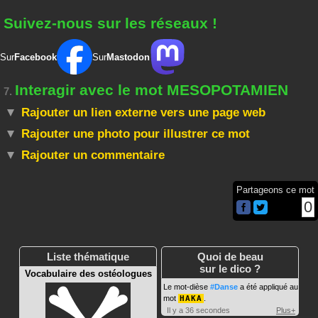
Suivez-nous sur les réseaux !
Sur
Facebook
Sur
Mastodon
Interagir avec le mot MESOPOTAMIEN
7.
Rajouter un lien externe vers une page web
Rajouter une photo pour illustrer ce mot
Rajouter un commentaire
Partageons ce mot
0
Liste thématique
Quoi de beau
sur le dico ?
Vocabulaire des ostéologues
Le mot-dièse
#Danse
a été appliqué au
mot
HAKA
.
Il y a 36 secondes
Plus+