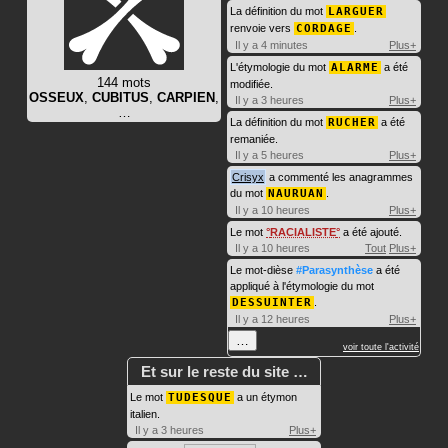
La définition du mot
LARGUER
renvoie vers
CORDAGE
.
Il y a 4 minutes
Plus+
L'étymologie du mot
ALARME
a été
144 mots
modifiée.
OSSEUX
,
CUBITUS
,
CARPIEN
,
Il y a 3 heures
Plus+
…
La définition du mot
RUCHER
a été
remaniée.
Il y a 5 heures
Plus+
Crisyx
a commenté les anagrammes
du mot
NAURUAN
.
Il y a 10 heures
Plus+
Le mot
RACIALISTE
a été ajouté.
Il y a 10 heures
Tout
Plus+
Le mot-dièse
#Parasynthèse
a été
appliqué à l'étymologie du mot
DESSUINTER
.
Il y a 12 heures
Plus+
…
voir toute l'activité
Et sur le reste du site …
Le mot
TUDESQUE
a un étymon
italien.
Il y a 3 heures
Plus+