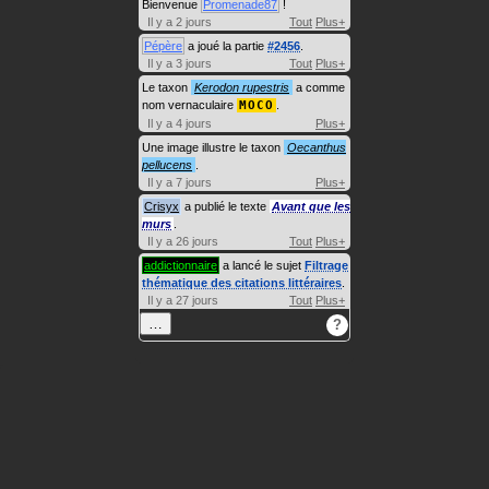
Bienvenue
Promenade87
!
Il y a 2 jours
Tout
Plus+
Pépère
a joué la partie
#2456
.
Il y a 3 jours
Tout
Plus+
Le taxon
Kerodon rupestris
a comme
nom vernaculaire
MOCO
.
Il y a 4 jours
Plus+
Une image illustre le taxon
Oecanthus
pellucens
.
Il y a 7 jours
Plus+
Crisyx
a publié le texte
Avant que les
murs
.
Il y a 26 jours
Tout
Plus+
addictionnaire
a lancé le sujet
Filtrage
thématique des citations littéraires
.
Il y a 27 jours
Tout
Plus+
…
?