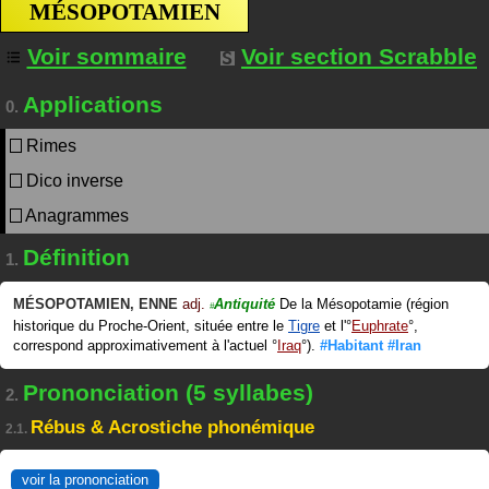
MÉSOPOTAMIEN
Voir sommaire
Voir section Scrabble
Applications
0.
Rimes
Dico inverse
Anagrammes
Définition
1.
MÉSOPOTAMIEN
,
ENNE
adj.
Antiquité
De la Mésopotamie (région
#
historique du Proche-Orient, située entre le
Tigre
et l'
Euphrate
,
correspond approximativement à l'actuel
Iraq
).
#Habitant
#Iran
Prononciation (5 syllabes)
2.
Rébus & Acrostiche phonémique
2.1.
voir la prononciation