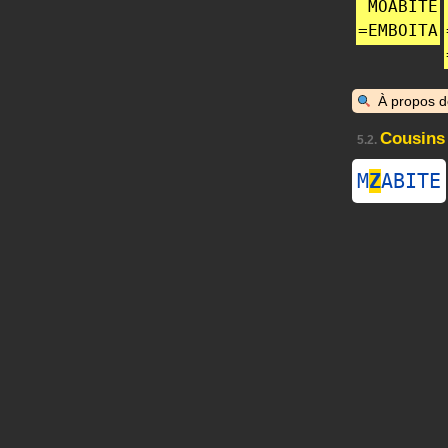
MOABITE
=
EMBOITA
À propos 
Cousins
5.2.
M
Z
ABITE