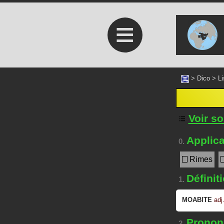
≡
>
Dico
>
Li
Voir s
Applica
0.
Rimes
Définit
1.
MOABITE
adj
Prononc
2.