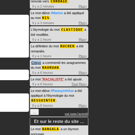
renvoie vers
CORDAGE
.
Il y a 2 minutes
Plus+
Le mot-dièse
#Marine
a été appliqué
au mot
RIS
.
Il y a 3 minutes
Plus+
L'étymologie du mot
CLASTIQUE
a
été modifiée.
Il y a 1 heure
Plus+
La définition du mot
RUCHER
a été
remaniée.
Il y a 1 heure
Plus+
Crisyx
a commenté les anagrammes
du mot
NAURUAN
.
Il y a 6 heures
Plus+
Le mot
RACIALISTE
a été ajouté.
Il y a 6 heures
Tout
Plus+
Le mot-dièse
#Parasynthèse
a été
appliqué à l'étymologie du mot
DESSUINTER
.
Il y a 8 heures
Plus+
…
voir toute l'activité
Et sur le reste du site …
Le mot
BANGALA
a un étymon
portugais.