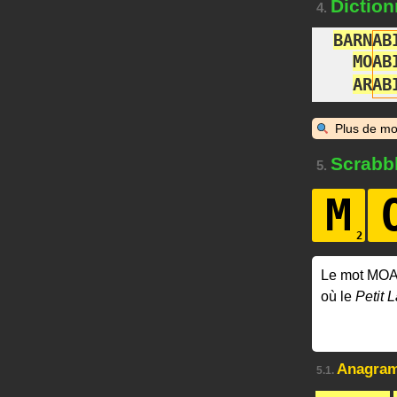
Diction
4.
B
A
R
N
A
B
M
O
A
B
A
R
A
B
Plus de mo
Scrabb
5.
M
Le mot MOA
où le
Petit L
Anagra
5.1.