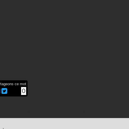
rtageons ce mot
0