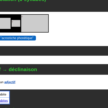
?
?
 "acrostiche phonétique"
f → déclinaison
 un
adjectif
.
bite
bites