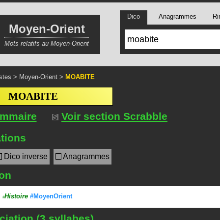
Dico
Anagrammes
Ri
Moyen-Orient
Mots relatifs au Moyen-Orient
stes
>
Moyen-Orient
>
MOABITE
MOABITE
ommaire
Voir section Scrabble
tions
Dico inverse
Anagrammes
ion
.
Histoire
#MoyenOrient
#
iation (3 syllabes)