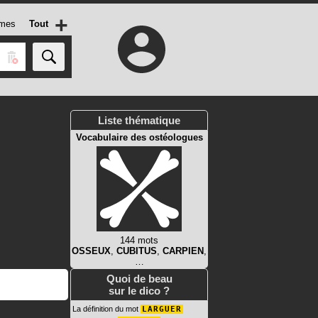
+
mes
Tout
Liste thématique
Vocabulaire des ostéologues
144 mots
OSSEUX
,
CUBITUS
,
CARPIEN
,
…
Quoi de beau
sur le dico ?
La définition du mot
LARGUER