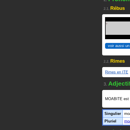
Rébus
2.1.
?
voir aussi un
Rimes
2.2.
Rimes en ITE
Adjecti
3.
MOABITE est
Singulier
moa
Pluriel
moa