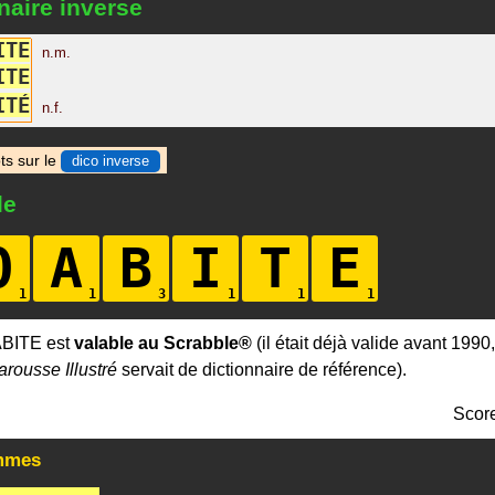
naire inverse
I
T
E
n.m.
I
T
E
I
T
É
n.f.
ts sur le
dico inverse
le
O
A
B
I
T
E
BITE est
valable au Scrabble®
(il était déjà valide avant 1990
arousse Illustré
servait de dictionnaire de référence).
Scor
mmes