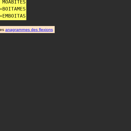
MOABITES
=
BOITAMES
=
EMBOITAS
des
anagrammes des flexions