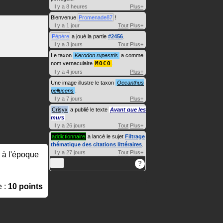
Il y a 8 heures
Plus+
Bienvenue
Promenade87
!
Il y a 1 jour
Tout
Plus+
Pépère
a joué la partie
#2456
.
Il y a 3 jours
Tout
Plus+
Le taxon
Kerodon rupestris
a comme
nom vernaculaire
MOCO
.
Il y a 4 jours
Plus+
Une image illustre le taxon
Oecanthus
pellucens
.
Il y a 7 jours
Plus+
Crisyx
a publié le texte
Avant que les
murs
.
Il y a 26 jours
Tout
Plus+
addictionnaire
a lancé le sujet
Filtrage
thématique des citations littéraires
.
Il y a 27 jours
Tout
Plus+
, à l'époque
…
?
e :
10 points