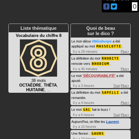
0
Liste thématique
Quoi de beau
sur le dico ?
Vocabulaire du chiffre 8
Le mot-dièse
#Métallurgie
a été
appliqué au mot
MASSELOTTE
.
Il y a 28 minutes
Plus+
La définition du mot
RHODITE
renvoie vers
RHODIUM
.
Il y a 40 minutes
Plus+
Le mot
DÉCOUVRABILITÉ
a été
38 mots
ajouté.
OCTAÈDRE
,
THÊTA
,
Il y a 3 heures
Tout
Plus+
HUITAINE
, …
La définition du mot
SAPELLI
a été
remaniée.
Il y a 4 heures
Plus+
Le mot
GAL
fait le buzz !
Il y a 6 heures
Tout
Plus+
Aujourd'hui, on fête les
Laurent
.
Il y a 10 heures
Une flexion :
GAURS
Il y a 10 heures