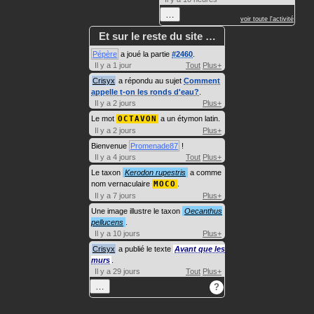
…
voir toute l'activité
Et sur le reste du site …
Pépère
a joué la partie
#2460
.
Il y a 1 jour
Tout
Plus+
Crisyx
a répondu au sujet
Comment
appelle t-on les ronds d'eau?
.
Il y a 2 jours
Plus+
Le mot
OCTAVON
a un étymon latin.
Il y a 2 jours
Plus+
Bienvenue
Promenade87
!
Il y a 4 jours
Tout
Plus+
Le taxon
Kerodon rupestris
a comme
nom vernaculaire
MOCO
.
Il y a 7 jours
Plus+
Une image illustre le taxon
Oecanthus
pellucens
.
Il y a 10 jours
Plus+
Crisyx
a publié le texte
Avant que les
murs
.
Il y a 29 jours
Tout
Plus+
…
?