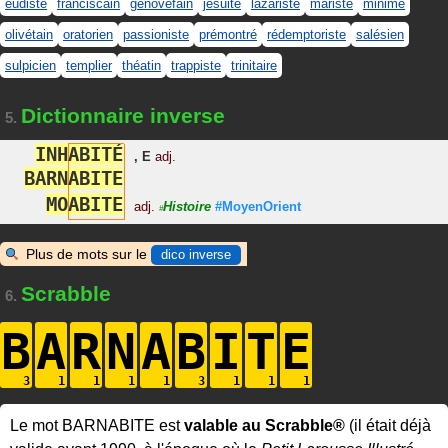
eudiste
franciscain
génovéfain
jésuite
lazariste
mariste
minime
olivétain
oratorien
passioniste
prémontré
rédemptoriste
salésien
sulpicien
templier
théatin
trappiste
trinitaire
Dictionnaire inverse
5.
I
N
H
A
B
I
T
É
,
E
adj.
B
A
R
N
A
B
I
T
E
M
O
A
B
I
T
E
adj.
Histoire
#MoyenOrient
#
Plus de mots sur le
dico inverse
Scrabble
6.
B
A
R
N
A
B
I
T
E
Le mot BARNABITE est
valable au Scrabble®
(il était déjà