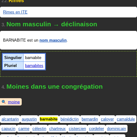
Rimes
2.2.
Rimes en ITE
Nom masculin → déclinaison
3.
BARNABITE est un
nom masculin
.
Singulier
barnabite
Pluriel
barnabites
Moines dans une congrégation
4.
moine
alcantarin
augustin
barnabite
bénédictin
bernardin
caloyer
camaldule
capucin
carme
célestin
chartreux
cistercien
cordelier
dominicain