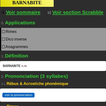
BARNABITE
Voir sommaire
Voir section Scrabble
Applications
0.
Rimes
Dico inverse
Anagrammes
Définition
1.
BARNABITE
n.m.
Prononciation (3 syllabes)
2.
Rébus & Acrostiche phonémique
2.1.
voir la prononciation