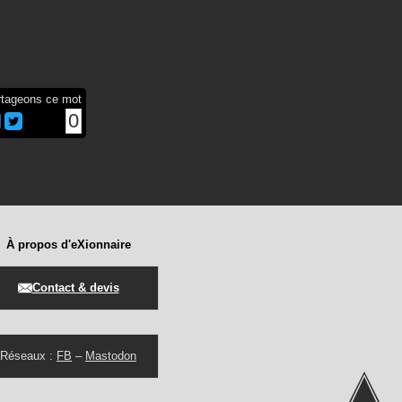
rtageons ce mot
0
À propos d'eXionnaire
Contact & devis
Réseaux :
FB
–
Mastodon