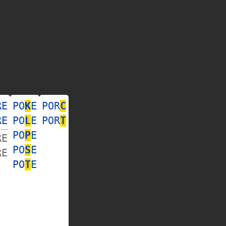
RE
PO
K
E
POR
C
RE
PO
L
E
POR
T
PO
P
E
RE
PO
S
E
RE
PO
T
E