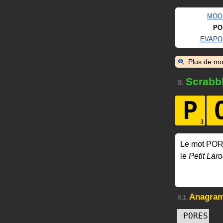
MOO
PO
EVAPO
Plus de mo
Scrabb
8.
P
Le mot POR
le
Petit Laro
Anagra
8.1.
PORES