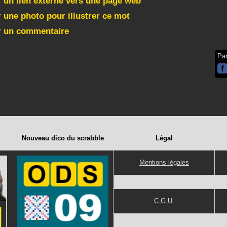
 un lien externe vers une page web
 une photo pour illustrer ce mot
r un commentaire
Pa
Nouveau dico du scrabble
Légal
Mentions légales
C.G.U.