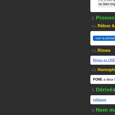
ou bien tro
Prononc
2.
Rébus &
2.1.
voir la prono
Rimes
2.2.
Rimes en OR
Homoph
2.3.
PORE
a deux
Dérivé
3.
millépore
Nom ma
4.