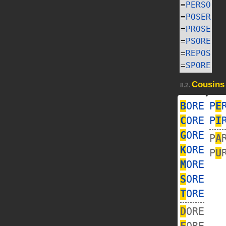
=
PERSO
=
POSER
=
PROSE
=
PSORE
=
REPOS
=
SPORE
Cousins
8.2.
B
ORE
P
E
C
ORE
P
I
G
ORE
P
A
K
ORE
P
U
M
ORE
S
ORE
T
ORE
D
ORE
F
ORE