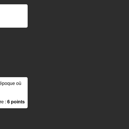
l'époque où
re :
6 points