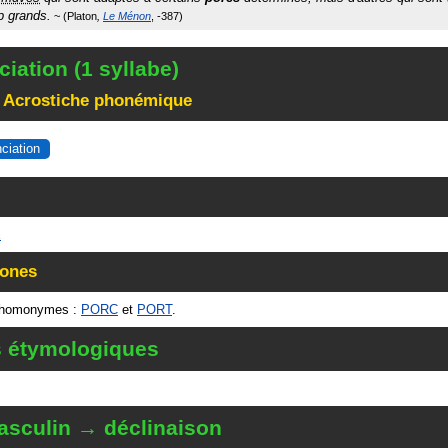
p grands.
Platon
Le Ménon
-387
iation (1 syllabe)
 Acrostiche phonémique
nciation
E
ones
 homonymes :
PORC
et
PORT
.
s étymologiques
sculin → déclinaison