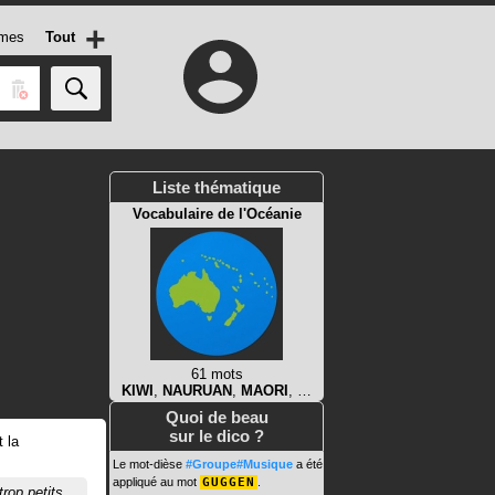
+
mes
Tout
Liste thématique
Vocabulaire de l'Océanie
61 mots
KIWI
,
NAURUAN
,
MAORI
, …
Quoi de beau
sur le dico ?
 la
Le mot-dièse
#Groupe#Musique
a été
appliqué au mot
GUGGEN
.
rop petits