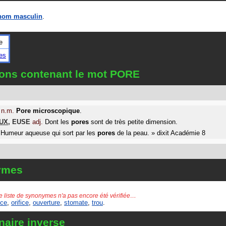
nom masculin
.
e
es
ions contenant le mot PORE
n.m.
Pore
microscopique
.
UX
,
EUSE
adj.
Dont les
pores
sont de très petite dimension.
Humeur aqueuse qui sort par les
pores
de la peau.
»
dixit
Académie 8
ymes
e liste de synonymes n'a pas encore été vérifiée…
ice
,
orifice
,
ouverture
,
stomate
,
trou
.
naire inverse