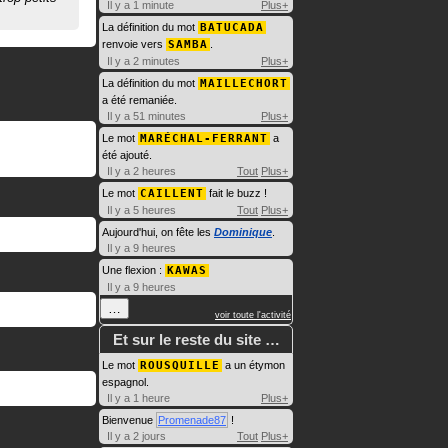
Il y a 1 minute
Plus+
La définition du mot
BATUCADA
renvoie vers
SAMBA
.
Il y a 2 minutes
Plus+
La définition du mot
MAILLECHORT
a été remaniée.
Il y a 51 minutes
Plus+
Le mot
MARÉCHAL-FERRANT
a
été ajouté.
Il y a 2 heures
Tout
Plus+
Le mot
CAILLENT
fait le buzz !
Il y a 5 heures
Tout
Plus+
Aujourd'hui, on fête les
Dominique
.
Il y a 9 heures
Une flexion :
KAWAS
Il y a 9 heures
…
voir toute l'activité
Et sur le reste du site …
Le mot
ROUSQUILLE
a un étymon
espagnol.
Il y a 1 heure
Plus+
Bienvenue
Promenade87
!
Il y a 2 jours
Tout
Plus+