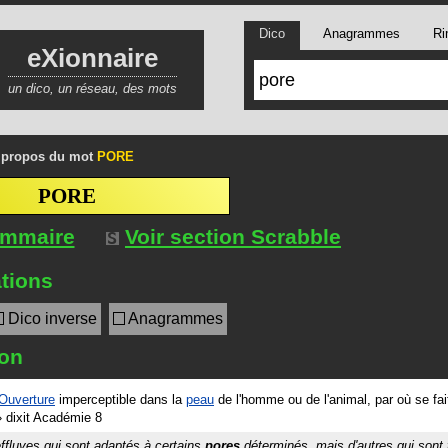
Dico
Anagrammes
Ri
eXionnaire
un dico, un réseau, des mots
 propos du mot
PORE
PORE
ommaire
Voir section Scrabble
tions
Dico inverse
Anagrammes
ion
Ouverture
imperceptible dans la
peau
de l'homme ou de l'animal, par où se fait
»
dixit
Académie 8
ffluves
qui sont adaptés à certains
pores
déterminés, mais d'autres qui sont t