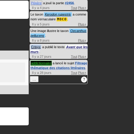
Pépère
a joué la partie
#2456
.
Il y a 4 jours
Tout
Plus+
Le taxon
Kerodon rupestris
a comme
nom vernaculaire
MOCO
.
Il y a 5 jours
Plus+
Une image illustre le taxon
Oecanthus
pellucens
.
Il y a 8 jours
Plus+
Crisyx
a publié le texte
Avant que les
murs
.
Il y a 27 jours
Tout
Plus+
addictionnaire
a lancé le sujet
Filtrage
thématique des citations littéraires
.
Il y a 28 jours
Tout
Plus+
…
?