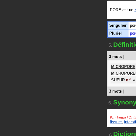
PORE est un
Singulier
por
Pluriel
por
Définit
5.
3 mots
|
MICROPORE
MICROPORE
SUEUR
n.f.
«
3 mots
|
Synon
6.
Prudence ! Cett
fissure
,
interst
Diction
7.