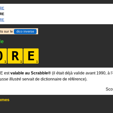
RE
RE
RE
ts sur le
dico inverse
le
O
R
E
E est
valable au Scrabble®
(il était déjà valide avant 1990, à 
usse Illustré
servait de dictionnaire de référence).
Sco
mmes