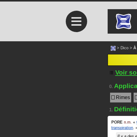
≡
>
Dico
>
À
Voir s
Applica
0.
Rimes
Définit
1.
PORE
n.m.
«
transpiration
.
Il y a des
e