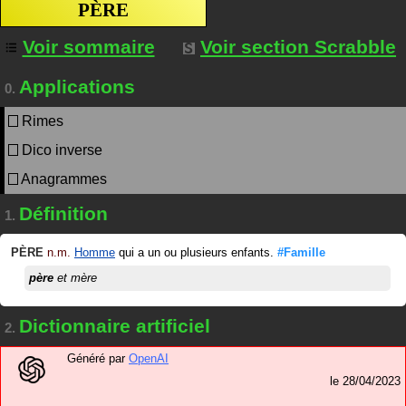
PÈRE
Voir sommaire
Voir section Scrabble
Applications
0.
Rimes
Dico inverse
Anagrammes
Définition
1.
PÈRE
n.m.
Homme
qui a un ou plusieurs enfants.
#Famille
père
et mère
Dictionnaire artificiel
2.
Généré par
OpenAI
le
28/04/2023