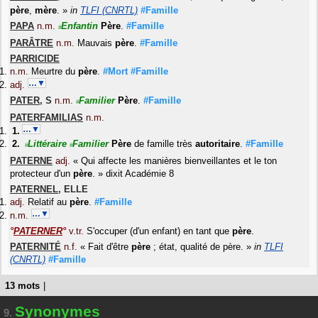
père
,
mère
.
»
in
TLFI (CNRTL)
#Famille
PAPA
n.m.
Enfantin
Père
.
#Famille
#
PARÂTRE
n.m.
Mauvais
père
.
#Famille
PARRICIDE
n.m.
Meurtre du
père
.
#Mort
#Famille
…▼
adj.
PATER
,
S
n.m.
Familier
Père
.
#Famille
#
PATERFAMILIAS
n.m.
…▼
Littéraire
Familier
Père
de famille très
autoritaire
.
#Famille
#
#
PATERNE
adj.
«
Qui affecte les manières bienveillantes et le ton
protecteur d'un
père
.
»
dixit
Académie 8
PATERNEL
,
ELLE
adj.
Relatif au
père
.
#Famille
…▼
n.m.
°
PATERNER
°
v.tr.
S'occuper (d'un enfant) en tant que
père
.
PATERNITÉ
n.f.
«
Fait d'être
père
; état, qualité de père.
»
in
TLFI
(CNRTL)
#Famille
13 mots
|
Synonymes
9.