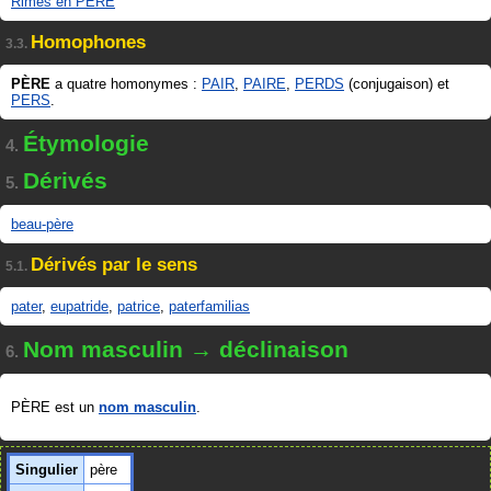
Rimes en PÈRE
Homophones
3.3.
PÈRE
a quatre homonymes :
PAIR
,
PAIRE
,
PERDS
(conjugaison) et
PERS
.
Étymologie
4.
Dérivés
5.
beau-père
Dérivés par le sens
5.1.
pater
,
eupatride
,
patrice
,
paterfamilias
Nom masculin → déclinaison
6.
PÈRE est un
nom masculin
.
Singulier
père