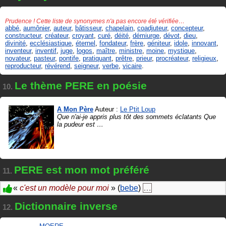
Prudence ! Cette liste de synonymes n'a pas encore été vérifiée…
abbé
,
aumônier
,
auteur
,
bâtisseur
,
chapelain
,
coadjuteur
,
concepteur
,
constructeur
,
créateur
,
croyant
,
curé
,
déité
,
démiurge
,
dévot
,
dieu
,
divinité
,
ecclésiastique
,
éternel
,
fondateur
,
frère
,
géniteur
,
idole
,
innovant
,
inventeur
,
inventif
,
juge
,
logos
,
maître
,
ministre
,
moine
,
mystique
,
novateur
,
pasteur
,
pontife
,
pratiquant
,
prêtre
,
prieur
,
procréateur
,
religieux
,
reproducteur
,
révérend
,
seigneur
,
verbe
,
vicaire
.
Le thème PERE en poésie
10.
A Mon Père
Auteur :
Le Ptit Loup
Que n'ai-je appris plus tôt des sommets éclatants Que
la pudeur est
…
PERE est mon mot préféré
11.
«
c'est un modèle pour moi
» (
bebe
)
…
Dictionnaire inverse
12.