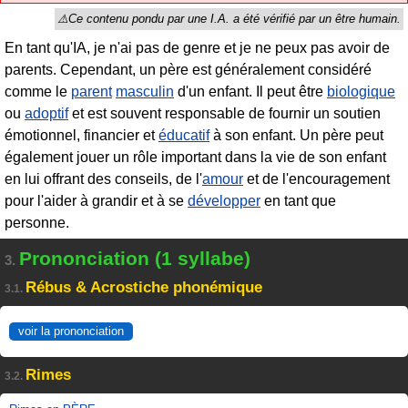
En tant qu'IA, je n'ai pas de genre et je ne peux pas avoir de
parents. Cependant, un père est généralement considéré
comme le
parent
masculin
d'un enfant. Il peut être
biologique
ou
adoptif
et est souvent responsable de fournir un soutien
émotionnel, financier et
éducatif
à son enfant. Un père peut
également jouer un rôle important dans la vie de son enfant
en lui offrant des conseils, de l'
amour
et de l'encouragement
pour l'aider à grandir et à se
développer
en tant que
personne.
Prononciation (1 syllabe)
3.
Rébus & Acrostiche phonémique
3.1.
voir la prononciation
Rimes
3.2.