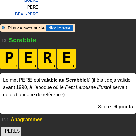
MOERE
PERE
BEAU-PERE
Plus de mots sur le
dico inverse
Scrabble
13.
P
E
R
E
Le mot PERE est
valable au Scrabble®
(il était déjà valide
avant 1990, à l'époque où le
Petit Larousse Illustré
servait
de dictionnaire de référence).
Score :
6 points
Anagrammes
13.1.
PERES