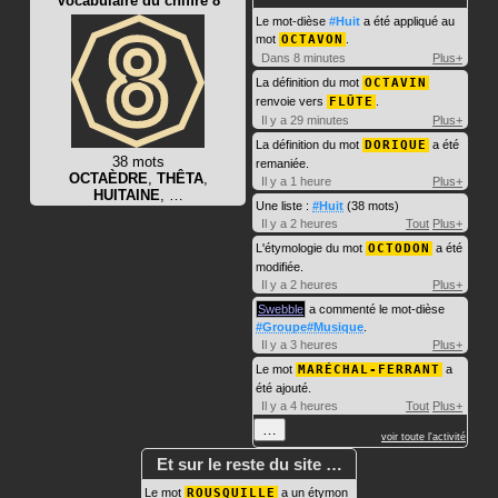
Vocabulaire du chiffre 8
Le mot-dièse
#Huit
a été appliqué au
mot
OCTAVON
.
Dans 8 minutes
Plus+
La définition du mot
OCTAVIN
renvoie vers
FLÛTE
.
Il y a 29 minutes
Plus+
La définition du mot
DORIQUE
a été
38 mots
remaniée.
OCTAÈDRE
,
THÊTA
,
Il y a 1 heure
Plus+
HUITAINE
, …
Une liste :
#Huit
(38 mots)
Il y a 2 heures
Tout
Plus+
L'étymologie du mot
OCTODON
a été
modifiée.
Il y a 2 heures
Plus+
Swebble
a commenté le mot-dièse
#Groupe#Musique
.
Il y a 3 heures
Plus+
Le mot
MARÉCHAL-FERRANT
a
été ajouté.
Il y a 4 heures
Tout
Plus+
…
voir toute l'activité
Et sur le reste du site …
Le mot
ROUSQUILLE
a un étymon