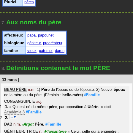
Pluriel
pères
Aux noms du père
7.
affectueux
papa
,
papounet
biologique
géniteur
,
procréateur
familier
vieux
,
paternel
,
daron
Définitions contenant le mot PÈRE
8.
13 mots
|
BEAU-PÈRE
n.m.
1)
Père
de l'époux ou de l'épouse. 2) Nouvel
époux
de la mère ou du père. (Féminin :
belle-mère
)
#Famille
CONSANGUIN
,
E
adj.
«
Qui est né du même
père
, par opposition à
Utérin
.
»
dixit
Académie 8
#Famille
…▼
DAB
n.m.
Argot
Père
.
#Famille
#
GÉNITEUR
,
TRICE
n.
Plaisanterie
«
Celui, celle qui a engendré ;
#