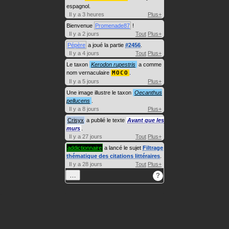
espagnol.
Il y a 3 heures
Plus+
Bienvenue
Promenade87
!
Il y a 2 jours
Tout
Plus+
Pépère
a joué la partie
#2456
.
Il y a 4 jours
Tout
Plus+
Le taxon
Kerodon rupestris
a comme
nom vernaculaire
MOCO
.
Il y a 5 jours
Plus+
Une image illustre le taxon
Oecanthus
pellucens
.
Il y a 8 jours
Plus+
Crisyx
a publié le texte
Avant que les
murs
.
Il y a 27 jours
Tout
Plus+
addictionnaire
a lancé le sujet
Filtrage
thématique des citations littéraires
.
Il y a 28 jours
Tout
Plus+
…
?