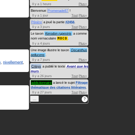
Il y a 1 heure
Plus+
Bienvenue
Promenade87
!
Il y a 1 jour
Tout
Plus+
Pépère
a joué la partie
#2456
.
Il y a 3 jours
Tout
Plus+
Le taxon
Kerodon rupestris
a comme
nom vernaculaire
MOCO
.
Il y a 4 jours
Plus+
Une image illustre le taxon
Oecanthus
pellucens
.
Il y a 7 jours
Plus+
e
,
nivellement
,
Crisyx
a publié le texte
Avant que les
murs
.
Il y a 26 jours
Tout
Plus+
addictionnaire
a lancé le sujet
Filtrage
thématique des citations littéraires
.
Il y a 27 jours
Tout
Plus+
…
?