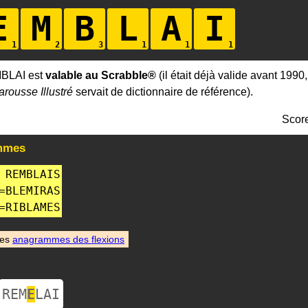
E
M
B
L
A
I
BLAI est
valable au Scrabble®
(il était déjà valide avant 1990
arousse Illustré
servait de dictionnaire de référence).
Scor
mmes
REMBLAIS
=
BLEMIRAS
=
RIBLAMES
des
anagrammes des flexions
REM
E
LAI