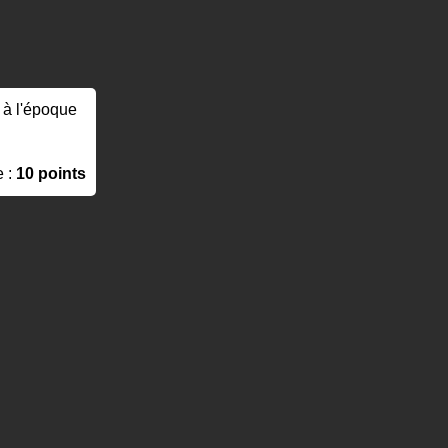
, à l'époque
e :
10 points