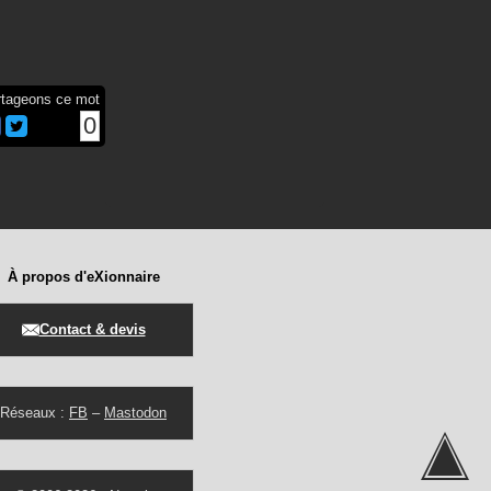
rtageons ce mot
0
À propos d'eXionnaire
Contact & devis
Réseaux :
FB
–
Mastodon