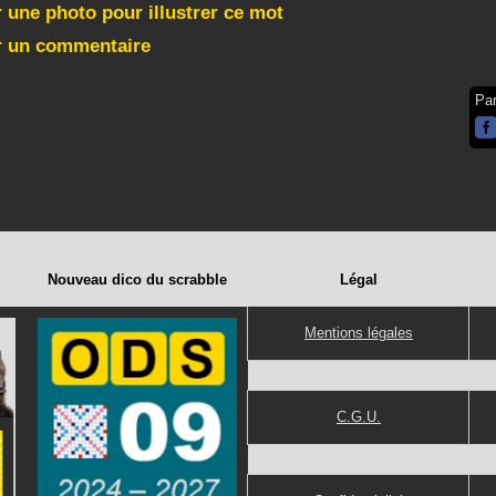
 une photo pour illustrer ce mot
r un commentaire
Pa
Nouveau dico du scrabble
Légal
Mentions légales
C.G.U.