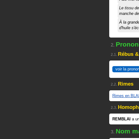
Le tissu de
manche de
À la grand
d'huile s'é
Prononc
2.
Rébus &
2.1.
voir la prono
Rimes
2.2.
Rimes en BLA
Homoph
2.3.
REMBLAI
a u
Nom ma
3.