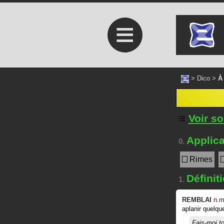
≡
>
Dico
>
À
Voir s
Applica
0.
Rimes
Définit
1.
REMBLAI
n.m
aplanir quelqu
Fais-moi 