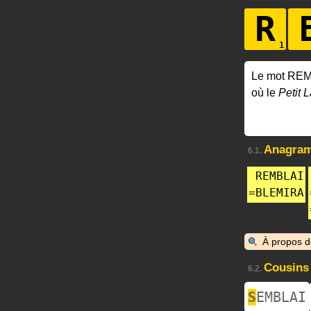
R
Le mot REM
où le
Petit L
Anagra
6.1.
REMBLAI
=
BLEMIRA
À propos 
Cousins
6.2.
S
EMBLAI