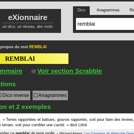
Dico
Anagrammes
Ri
eXionnaire
un dico, un réseau, des mots
 propos du mot
REMBLAI
REMBLAI
ommaire
Voir section Scrabble
tions
Dico inverse
Anagrammes
ion et 2 exemples
.
«
Terres rapportées et battues, gravois rapportés, soit pour faire des levées,
e terrain, soit pour combler une cavité.
»
dixit
Littré
tomber ce
remblai
de terre molle.
Richard Adams
Les Garennes de Watership Dow