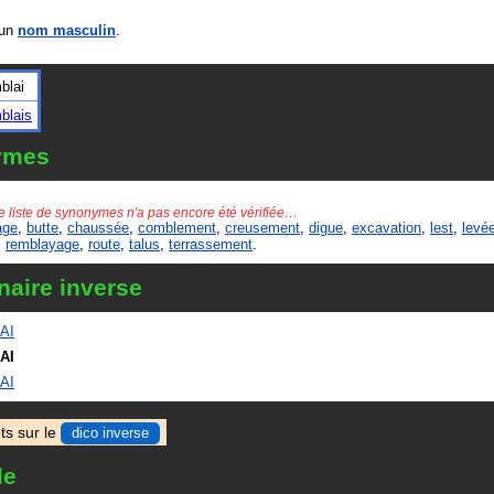
 un
nom masculin
.
blai
blais
ymes
e liste de synonymes n'a pas encore été vérifiée…
age
,
butte
,
chaussée
,
comblement
,
creusement
,
digue
,
excavation
,
lest
,
levé
,
remblayage
,
route
,
talus
,
terrassement
.
naire inverse
AI
AI
AI
ts sur le
dico inverse
le