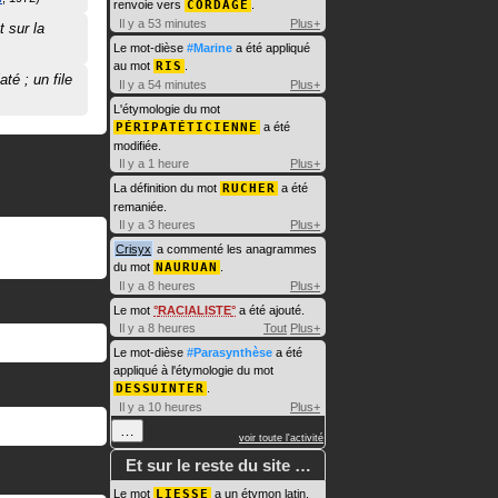
renvoie vers
CORDAGE
.
Il y a 53 minutes
Plus+
t sur la
Le mot-dièse
#Marine
a été appliqué
au mot
RIS
.
até ; un file
Il y a 54 minutes
Plus+
L'étymologie du mot
PÉRIPATÉTICIENNE
a été
modifiée.
Il y a 1 heure
Plus+
La définition du mot
RUCHER
a été
remaniée.
Il y a 3 heures
Plus+
Crisyx
a commenté les anagrammes
du mot
NAURUAN
.
Il y a 8 heures
Plus+
Le mot
RACIALISTE
a été ajouté.
Il y a 8 heures
Tout
Plus+
Le mot-dièse
#Parasynthèse
a été
appliqué à l'étymologie du mot
DESSUINTER
.
Il y a 10 heures
Plus+
…
voir toute l'activité
Et sur le reste du site …
Le mot
LIESSE
a un étymon latin.