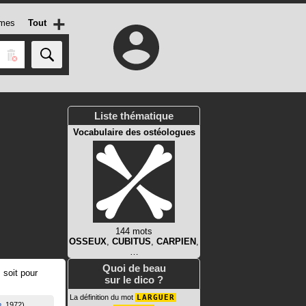
+
mes
Tout
Liste thématique
Vocabulaire des ostéologues
144 mots
OSSEUX
,
CUBITUS
,
CARPIEN
,
…
Quoi de beau
 soit pour
sur le dico ?
La définition du mot
LARGUER
n
1972