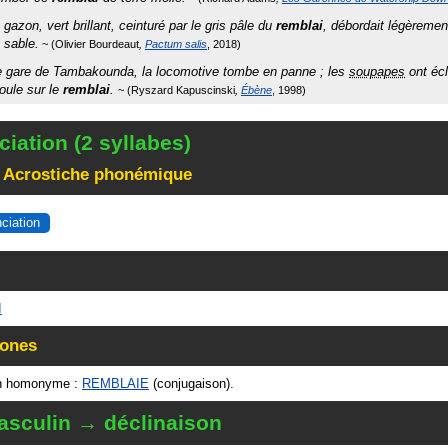
 gazon, vert brillant, ceinturé par le gris pâle du
remblai
, débordait légèremen
 sable.
Olivier Bourdeaut
Pactum salis
2018
e gare de Tambakounda, la locomotive tombe en panne ; les
soupapes
ont écl
coule sur le
remblai
.
Ryszard Kapuscinski
Ébène
1998
iation (2 syllabes)
 Acrostiche phonémique
nciation
I
ones
n homonyme :
REMBLAIE
(conjugaison).
sculin → déclinaison