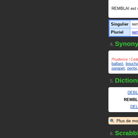
REMBLAI est
Singulier
rem
Pluriel
rem
Synon
4.
Prudence ! Cett
ballast
,
bouch
parapet
,
pente
Diction
5.
DEBL
REMBL
DEL
Plus de mo
Scrabb
6.