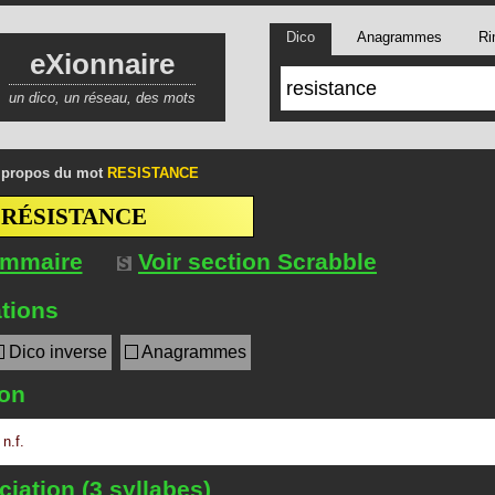
Dico
Anagrammes
Ri
eXionnaire
un dico, un réseau, des mots
 propos du mot
RESISTANCE
RÉSISTANCE
ommaire
Voir section Scrabble
tions
Dico inverse
Anagrammes
ion
n.f.
iation (3 syllabes)