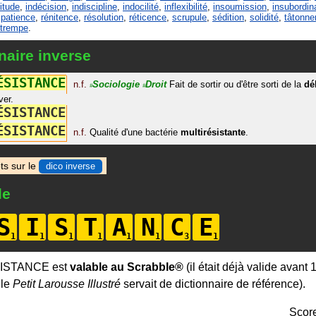
titude
,
indécision
,
indiscipline
,
indocilité
,
inflexibilité
,
insoumission
,
insubordin
,
patience
,
rénitence
,
résolution
,
réticence
,
scrupule
,
sédition
,
solidité
,
tâtonn
trempe
.
naire inverse
É
S
I
S
T
A
N
C
E
n.f.
Sociologie
Droit
Fait de sortir ou d'être sorti de la
dé
#
#
ver.
É
S
I
S
T
A
N
C
E
É
S
I
S
T
A
N
C
E
n.f.
Qualité d'une bactérie
multirésistante
.
ts sur le
dico inverse
le
S
I
S
T
A
N
C
E
SISTANCE est
valable au Scrabble®
(il était déjà valide avant 
 le
Petit Larousse Illustré
servait de dictionnaire de référence).
Scor