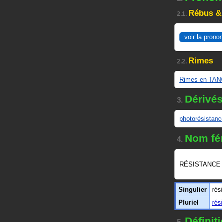
Rébus &
2.1.
voir la prono
Rimes
2.2.
Rimes en TA
Dérivé
3.
photorésistanc
Nom fé
4.
RÉSISTANCE 
Singulier
rés
Pluriel
rés
Défini