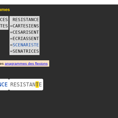
mmes
CES
RESISTANCE
TES
=
CARTESIENS
=
CESARISENT
=
ECRIASSENT
=
SCENARISTE
=
SENATRICES
des
anagrammes des flexions
NCE
RESISTAN
T
E