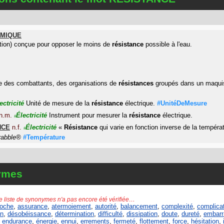
MIQUE
ion) conçue pour opposer le moins de
résistance
possible à l'eau.
 des combattants, des organisations de
résistances
groupés dans un maqui
ectricité
Unité de mesure de la
résistance
électrique.
#UnitéDeMesure
n.m.
Électricité
Instrument pour mesurer la
résistance
électrique.
#
NCE
n.f.
Électricité
«
Résistance
qui varie en fonction inverse de la températ
#
crabble®
#Température
ymes
e liste de synonymes n'a pas encore été vérifiée…
roche
,
assurance
,
atermoiement
,
autorité
,
balancement
,
complexité
,
complica
an
,
désobéissance
,
détermination
,
difficulté
,
dissipation
,
doute
,
dureté
,
embarr
,
endurance
,
énergie
,
ennui
,
errements
,
fermeté
,
flottement
,
force
,
hésitation
,