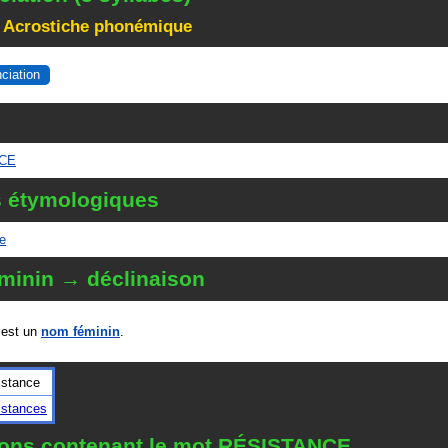
 Acrostiche phonémique
nciation
NCE
s étymologiques
e
minin → déclinaison
est un
nom féminin
.
istance
istances
tions contenant le mot RÉSISTANCE