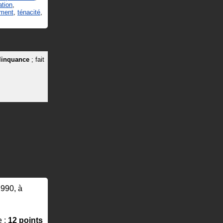
ation
,
ement
,
ténacité
,
linquance
; fait
1990, à
e :
12 points