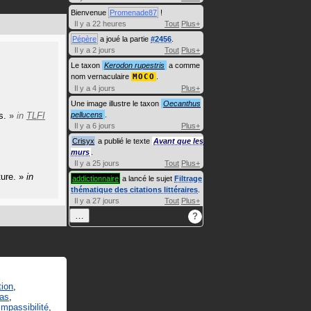
Bienvenue
Promenade87
!
Il y a 22 heures
Tout
Plus+
Pépère
a joué la partie
#2456
.
Il y a 2 jours
Tout
Plus+
Le taxon
Kerodon rupestris
a comme
nom vernaculaire
MOCO
.
Il y a 4 jours
Plus+
Une image illustre le taxon
Oecanthus
s.
»
in
TLFI
pellucens
.
Il y a 6 jours
Plus+
Crisyx
a publié le texte
Avant que les
murs
.
Il y a 25 jours
Tout
Plus+
ure.
»
in
addictionnaire
a lancé le sujet
Filtrage
thématique des citations littéraires
.
Il y a 27 jours
Tout
Plus+
…
?
tion
,
as
,
impassibilité
,