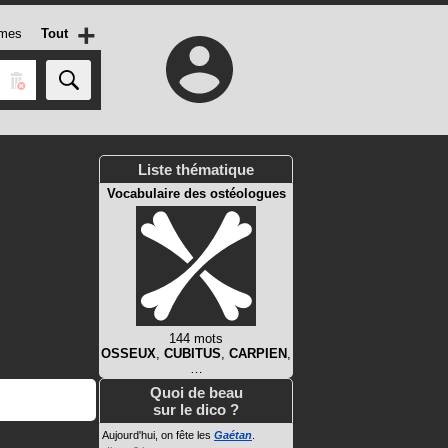
+
mes
Tout
Liste thématique
Vocabulaire des ostéologues
144 mots
OSSEUX
,
CUBITUS
,
CARPIEN
,
…
Quoi de beau
sur le dico ?
Aujourd'hui, on fête les
Gaétan
.