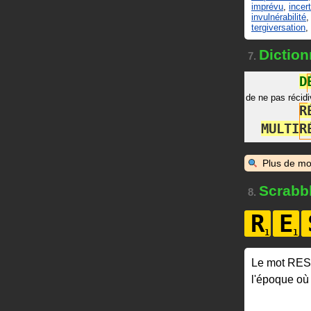
imprévu
,
incer
invulnérabilité
tergiversation
,
Diction
7.
D
de ne pas récidi
R
M
U
L
T
I
R
Plus de mo
Scrabb
8.
R
E
Le mot RE
l'époque où