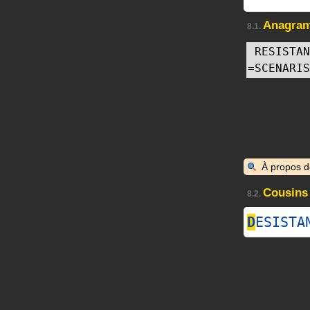
Anagra
8.1.
RESISTAN
=
SCENARIS
À propos 
Cousins
8.2.
D
ESISTA