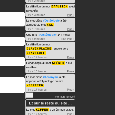
Il y a 2 heures
La définition du mot
EFFUSION
a été
remaniée.
Il y a 3 heures
Plus+
Le mot-dièse
#Ostéologie
a été
appliqué au mot
CAL
.
Il y a 7 heures
Plus+
Une liste :
#Ostéologie
(144 mots)
Il y a 9 heures
Tout
Plus+
La définition du mot
CLAVICULAIRE
renvoie vers
CLAVICULE
.
Il y a 12 heures
Plus+
L'étymologie du mot
GLÉNER
a été
modifiée.
Il y a 16 heures
Plus+
Le mot-dièse
#Acronyme
a été
appliqué à l'étymologie du mot
VESPÉTRO
.
Il y a 17 heures
Plus+
…
voir toute l'activité
Et sur le reste du site …
Le mot
KIFFER
a un étymon arabe.
Il y a 17 heures
Plus+