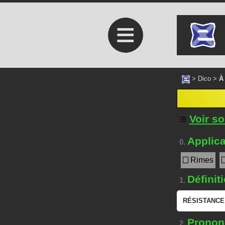
≡
>
Dico
>
À
Voir s
Applica
0.
Rimes
Définit
1.
RÉSISTANCE
Prononc
2.