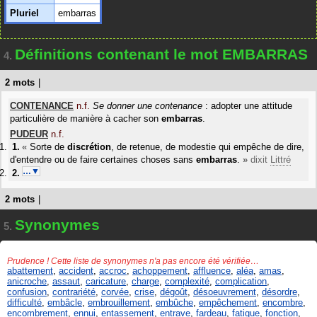
Pluriel
embarras
Définitions contenant le mot EMBARRAS
4.
2 mots
|
CONTENANCE
n.f.
Se donner une contenance
: adopter une attitude
particulière de manière à cacher son
embarras
.
PUDEUR
n.f.
«
Sorte de
discrétion
, de retenue, de modestie qui empêche de dire,
d'entendre ou de faire certaines choses sans
embarras
.
»
dixit
Littré
…▼
2 mots
|
Synonymes
5.
Prudence ! Cette liste de synonymes n'a pas encore été vérifiée…
abattement
,
accident
,
accroc
,
achoppement
,
affluence
,
aléa
,
amas
,
anicroche
,
assaut
,
caricature
,
charge
,
complexité
,
complication
,
confusion
,
contrariété
,
corvée
,
crise
,
dégoût
,
désoeuvrement
,
désordre
,
difficulté
,
embâcle
,
embrouillement
,
embûche
,
empêchement
,
encombre
,
encombrement
,
ennui
,
entassement
,
entrave
,
fardeau
,
fatigue
,
fonction
,