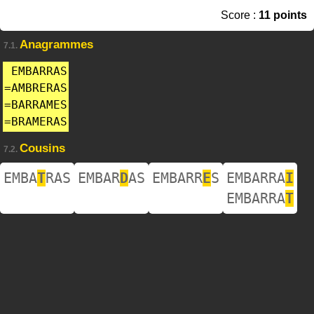
Score :
11 points
Anagrammes
7.1.
EMBARRAS
=
AMBRERAS
=
BARRAMES
=
BRAMERAS
Cousins
7.2.
EMBA
T
RAS
EMBAR
D
AS
EMBARR
E
S
EMBARRA
I
EMBARRA
T