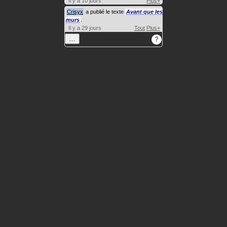
Il y a 10 jours
Plus+
Crisyx
a publié le texte
Avant que les
murs
.
Il y a 29 jours
Tout
Plus+
…
?