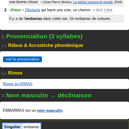
une bonne chose.
Jean-Pierre Siméon
La poésie sauvera le monde
2016
Vieux
«
Obstacle
qui barre une voie, un chemin.
»
dixit
Littré
#
Il y a de l'
embarras
dans cette rue. Un embarras de voitures.
Prononciation (3 syllabes)
2.
Rébus & Acrostiche phonémique
2.1.
voir la prononciation
Rimes
2.2.
Rimes en ARRAS
Nom masculin → déclinaison
3.
EMBARRAS est un
nom masculin
.
Singulier
embarras