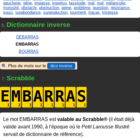
gaucherie
,
gêne
,
impasse
,
imprévu
,
lassitude
,
mal
,
mal
,
mélancolie
,
morosité
,
obstacle
,
obstruction
,
peine
,
problème
,
question
,
résistance
,
souci
,
surabondance
,
surproduction
,
tourment
,
tracas
,
tristesse
.
Dictionnaire inverse
6.
DEBARRAS
EMBARRAS
BOURRAS
Plus de mots sur le
dico inverse
Scrabble
7.
E
M
B
A
R
R
A
S
Le mot EMBARRAS est
valable au Scrabble®
(il était déjà
valide avant 1990, à l'époque où le
Petit Larousse Illustré
servait de dictionnaire de référence).