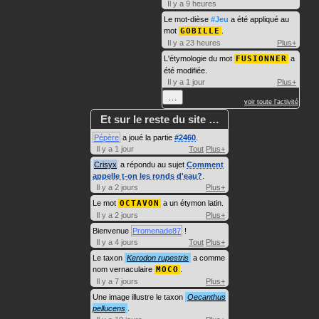
Il y a 9 heures
Le mot-dièse
#Jeu
a été appliqué au
mot
GOBILLE
.
Il y a 23 heures
Plus+
L'étymologie du mot
FUSIONNER
a
été modifiée.
Il y a 1 jour
Plus+
…
voir toute l'activité
Et sur le reste du site …
Pépère
a joué la partie
#2460
.
Il y a 1 jour
Tout
Plus+
Crisyx
a répondu au sujet
Comment
appelle t-on les ronds d'eau?
.
Il y a 2 jours
Plus+
Le mot
OCTAVON
a un étymon latin.
Il y a 2 jours
Plus+
Bienvenue
Promenade87
!
Il y a 4 jours
Tout
Plus+
Le taxon
Kerodon rupestris
a comme
nom vernaculaire
MOCO
.
Il y a 7 jours
Plus+
Une image illustre le taxon
Oecanthus
pellucens
.