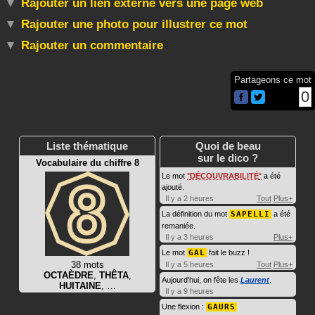
Rajouter un lien externe vers une page web
Rajouter une photo pour illustrer ce mot
Rajouter un commentaire
Partageons ce mot
0
Liste thématique
Quoi de beau
sur le dico ?
Vocabulaire du chiffre 8
Le mot
DÉCOUVRABILITÉ
a été
ajouté.
Il y a 2 heures
Tout
Plus+
La définition du mot
SAPELLI
a été
remaniée.
Il y a 3 heures
Plus+
Le mot
GAL
fait le buzz !
38 mots
Il y a 5 heures
Tout
Plus+
OCTAÈDRE
,
THÊTA
,
Aujourd'hui, on fête les
Laurent
.
HUITAINE
, …
Il y a 9 heures
Une flexion :
GAURS