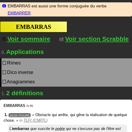
EMBARRAS est aussi une forme conjuguée du verbe
EMBARRER
.
EMBARRAS
Voir sommaire
Voir section Scrabble
Applications
0.
Rimes
Dico inverse
Anagrammes
2 définitions
1.
EMBARRAS
n.m.
«
Obstacle qui arrête, qui gêne la réalisation de quelque
SENS FIGURÉ
chose.
»
in
TLFI (CNRTL)
L'
embarras
que suscite le
poète
qui ne s'excuse pas de l'être est