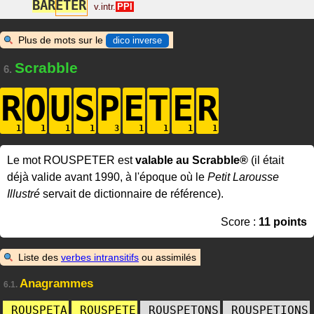
B
A
R
É
T
E
R
v.intr.
PPI
Plus de mots sur le
dico inverse
Scrabble
6.
R
O
U
S
P
E
T
E
R
Le mot ROUSPETER est
valable au Scrabble®
(il était
déjà valide avant 1990, à l'époque où le
Petit Larousse
Illustré
servait de dictionnaire de référence).
Score :
11 points
Liste des
verbes intransitifs
ou assimilés
Anagrammes
6.1.
ROUSPETA
ROUSPETE
ROUSPETONS
ROUSPETIONS