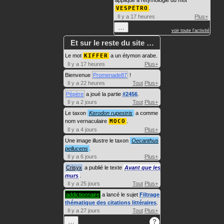
VESPÉTRO
.
Il y a 17 heures
Plus+
…
voir toute l'activité
Et sur le reste du site …
Le mot
KIFFER
a un étymon arabe.
Il y a 17 heures
Plus+
Bienvenue
Promenade87
!
Il y a 22 heures
Tout
Plus+
Pépère
a joué la partie
#2456
.
Il y a 2 jours
Tout
Plus+
Le taxon
Kerodon rupestris
a comme
nom vernaculaire
MOCO
.
Il y a 4 jours
Plus+
Une image illustre le taxon
Oecanthus
pellucens
.
Il y a 6 jours
Plus+
Crisyx
a publié le texte
Avant que les
murs
.
Il y a 25 jours
Tout
Plus+
addictionnaire
a lancé le sujet
Filtrage
thématique des citations littéraires
.
Il y a 27 jours
Tout
Plus+
…
?