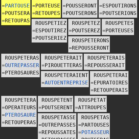
=
PARTOUSE
=
PORTEUSE
=
POUSSERONT
=
ESPOUTIRONS
=
POUTSERA
=
RETOUPES
=
POUTSERONS
=
POUTSERIONS
=
RETOUPAS
ROUSPETIEZ
ROUSPETEZ
ROUSPETES
=
ESPOUTIREZ
=
POUTSEREZ
=
PORTEUSES
=
POUTSERIEZ
ROUSPETERONS
=
REPOUSSERONT
ROUSPETERAS
ROUSPETERAIT
ROUSPETERAIS
=
OUTREPASSER
=
PIROUETTERAS
=
REPOUSSERAIT
=
PTEROSAURES
ROUSPETERAIENT
ROUSPETERAI
=
AUTOENTREPRISE
=
EPURATOIRES
=
RETOUPERAIS
ROUSPETERA
ROUSPETENT
ROUSPETAT
=
OPERATEURS
=
POUTSERENT
=
ATTROUPES
=
PTEROSAURE
ROUSPETASSE
ROUSPETAS
=
RETOUPERAS
=
OUTREPASSES
=
PARTOUSES
=
REPOUSSATES
=
POTASSEUR