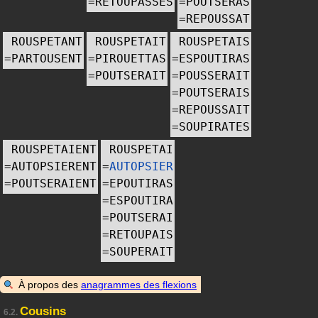
=
RETOUPASSES
=
POUTSERAS
=
REPOUSSAT
ROUSPETANT
ROUSPETAIT
ROUSPETAIS
=
PARTOUSENT
=
PIROUETTAS
=
ESPOUTIRAS
=
POUTSERAIT
=
POUSSERAIT
=
POUTSERAIS
=
REPOUSSAIT
=
SOUPIRATES
ROUSPETAIENT
ROUSPETAI
=
AUTOPSIERENT
=
AUTOPSIER
=
POUTSERAIENT
=
EPOUTIRAS
=
ESPOUTIRA
=
POUTSERAI
=
RETOUPAIS
=
SOUPERAIT
À propos des
anagrammes des flexions
Cousins
6.2.