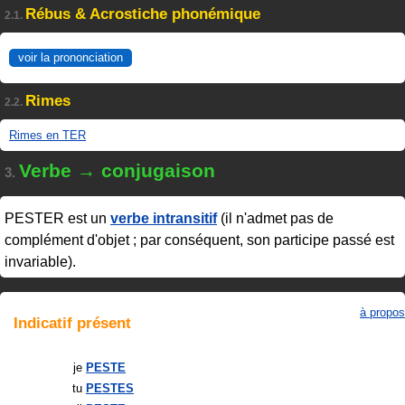
Rébus & Acrostiche phonémique
2.1.
voir la prononciation
Rimes
2.2.
Rimes en TER
Verbe → conjugaison
3.
PESTER
est un
verbe intransitif
(il n'admet pas de
complément d'objet ; par conséquent, son participe passé est
invariable).
à propos
Indicatif
présent
je
PESTE
tu
PESTES