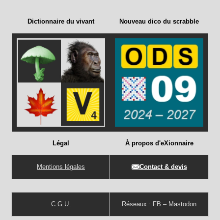
Dictionnaire du vivant
Nouveau dico du scrabble
Légal
À propos d'eXionnaire
Mentions légales
Contact & devis
C.G.U.
Réseaux :
FB
–
Mastodon