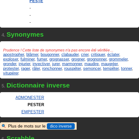
PESTÉ
-
-
-
Synonymes
4.
Prudence ! Cette liste de synonymes n'a pas encore été vérifiée…
apostropher
,
blâmer
,
bougonner
,
clabauder
,
crier
,
critiquer
,
éclater
,
exploser
,
fulminer
,
fumer
,
grognasser
,
grogner
,
grognonner
,
grommeler
,
gronder
,
injurier
,
invectiver
,
jurer
,
marmonner
,
maudire
,
maugréer
,
protester
,
rager
,
râler
,
ronchonner
,
rouspéter
,
semoncer
,
tempêter
,
tonner
,
vitupérer
.
Dictionnaire inverse
5.
ADMONESTER
PESTER
EMPESTER
Plus de mots sur le
dico inverse
Scrabble
6.