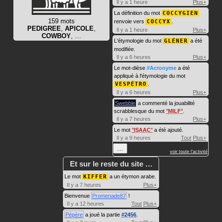
Il y a 1 heure
Plus+
La définition du mot
COCCYGIEN
159 mots
renvoie vers
COCCYX
.
PEDIGREE
,
APICOLE
,
Il y a 1 heure
Plus+
COWBOY
, …
L'étymologie du mot
GLÉNER
a été
modifiée.
Il y a 6 heures
Plus+
Le mot-dièse
#Acronyme
a été
appliqué à l'étymologie du mot
VESPÉTRO
.
Il y a 6 heures
Plus+
Swebble
a commenté la jouabilité
scrabblesque du mot
MILF
.
Il y a 7 heures
Plus+
Le mot
ISAAC
a été ajouté.
Il y a 9 heures
Tout
Plus+
…
voir toute l'activité
Et sur le reste du site …
Le mot
KIFFER
a un étymon arabe.
Il y a 7 heures
Plus+
Bienvenue
Promenade87
!
Il y a 12 heures
Tout
Plus+
Pépère
a joué la partie
#2456
.