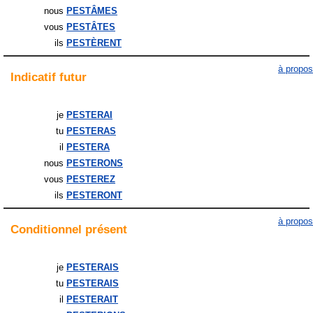
nous
PESTÂMES
vous
PESTÂTES
ils
PESTÈRENT
à propos
Indicatif
futur
je
PESTERAI
tu
PESTERAS
il
PESTERA
nous
PESTERONS
vous
PESTEREZ
ils
PESTERONT
à propos
Conditionnel
présent
je
PESTERAIS
tu
PESTERAIS
il
PESTERAIT