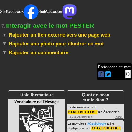
Sur
Facebook
Sur
Mastodon
Interagir avec le mot PESTER
7.
Rajouter un lien externe vers une page web
Rajouter une photo pour illustrer ce mot
Rajouter un commentaire
Partageons ce mot
0
Liste thématique
Quoi de beau
sur le dico ?
Vocabulaire de l'élevage
La définition du mot
MANDIBULAIRE
a été remaniée.
Il y a 24 minutes
Plus+
Le mot-dièse
#Ostéologie
a été
appliqué au mot
CLAVICULAIRE
.