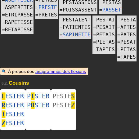
PESTASSIONS
PESTAS
=
ASPERITES
=
PRESTE
=
POISSASSENT
=
PASSET
=
ETRIPASSE
=
PRETES
PESTAIENT
PESTAI
PESTA
=
RAPETISSE
=
PATIENTES
=
PESAIT
=
APTES
=
RETAPISSE
=
SAPINETTE
=
PETAIS
=
PATES
=
PIETAS
=
PESAT
=
TAPIES
=
PETAS
=
TAPES
À propos des
anagrammes des flexions
Cousins
6.2.
L
ESTER
P
I
STER
PESTE
S
R
ESTER
P
O
STER
PESTE
Z
T
ESTER
Z
ESTER