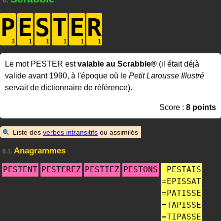
P
E
S
T
E
R
Le mot PESTER est
valable au Scrabble®
(il était déjà
valide avant 1990, à l'époque où le
Petit Larousse Illustré
servait de dictionnaire de référence).
Score :
8 points
Liste des
verbes intransitifs
ou assimilés
Anagrammes
6.1.
PESTENT
PESTEREZ
PESTIEZ
PESTONS
PESTAIS
=
EPISSAT
=
PATISSE
=
TAPISSE
=
TIPASSE