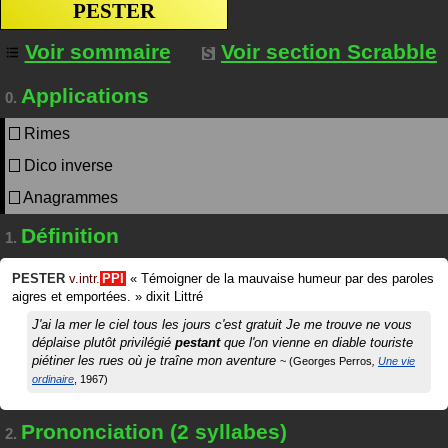
PESTER
Voir sommaire
Voir section Scrabble
Applications
0.
Rimes
Dico inverse
Anagrammes
Définition
1.
PESTER
v.intr.
PPI
«
Témoigner de la mauvaise humeur par des paroles
aigres et emportées.
»
dixit
Littré
J'ai la mer le ciel tous les jours c'est gratuit Je me trouve ne vous
déplaise plutôt privilégié
pestant
que l'on vienne en diable touriste
piétiner les rues où je traîne mon aventure
Georges Perros
Une vie
ordinaire
1967
Prononciation (2 syllabes)
2.