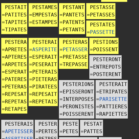
PESTAIT
PESTAMES
PESTANT
PESTASSE
=
PATITES
=
EMPESTAS
=
PANTETS
=
PETASSES
=
TAPITES
=
ESTAMPES
=
PATENTS
PESTATES
=
TIPATES
=
PETANTS
=
PASSETTE
PESTERA
PESTERAI
PESTERAS
PESTIONS
=
APRETES
=
ASPERITE
=
PETASSER
=
POISSENT
=
APTERES
=
ESPERAIT
=
PRETASSE
PESTERONT
=
ARPETES
=
PESERAIT
=
TREPASSE
=
ENTREPOTS
=
ESPERAT
=
PETERAIS
=
POSTERENT
=
PATERES
=
PIETERAS
PESTERIONS
PESTERAIT
=
PETERAS
=
PIRATEES
=
EPISSERONT
=
ETRIPATES
=
REPESAT
=
REPESAIT
=
INTERPOSES
=
PARISETTE
=
REPETAS
=
REPETAIS
=
PERONISTES
=
PATTIERES
=
RETAPES
=
POISSERENT
=
RAPIETTES
PESTERAIS
PESTER
PESTE
PESTAT
=
APETISSER
=
PERTES
=
PETES
=
PATTES
=
ASEPTISER
=
PETRES