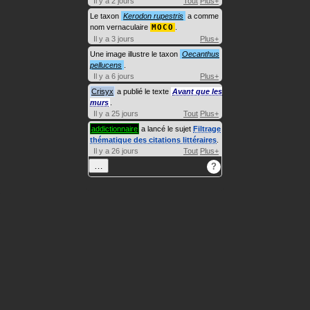
Il y a 2 jours
Tout
Plus+
Le taxon
Kerodon rupestris
a comme
nom vernaculaire
MOCO
.
Il y a 3 jours
Plus+
Une image illustre le taxon
Oecanthus
pellucens
.
Il y a 6 jours
Plus+
Crisyx
a publié le texte
Avant que les
murs
.
Il y a 25 jours
Tout
Plus+
addictionnaire
a lancé le sujet
Filtrage
thématique des citations littéraires
.
Il y a 26 jours
Tout
Plus+
…
?