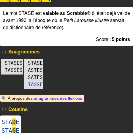
Le mot STASE est
valable au Scrabble®
(il était déjà valide
avant 1990, à l'époque où le
Petit Larousse Illustré
servait
de dictionnaire de référence).
Score :
5 points
Anagrammes
7.1.
STASES
STASE
=
TASSES
=
ASTES
=
SATES
=
TASSE
À propos des
anagrammes des flexions
Cousins
7.2.
STA
D
E
STA
G
E