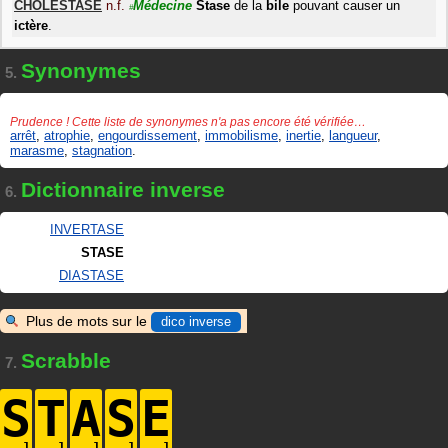
CHOLESTASE
n.f.
Médecine
Stase
de la
bile
pouvant causer un
#
ictère
.
Synonymes
5.
Prudence ! Cette liste de synonymes n'a pas encore été vérifiée…
arrêt
,
atrophie
,
engourdissement
,
immobilisme
,
inertie
,
langueur
,
marasme
,
stagnation
.
Dictionnaire inverse
6.
INVERTASE
STASE
DIASTASE
Plus de mots sur le
dico inverse
Scrabble
7.
S
T
A
S
E