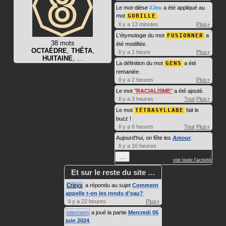
Le mot-dièse
#Jeu
a été appliqué au
mot
GOBILLE
.
Il y a 13 minutes
Plus+
L'étymologie du mot
FUSIONNER
a
38 mots
été modifiée.
OCTAÈDRE
,
THÊTA
,
Il y a 1 heure
Plus+
HUITAINE
, …
La définition du mot
GENS
a été
remaniée.
Il y a 2 heures
Plus+
Le mot
RACIALISME
a été ajouté.
Il y a 3 heures
Tout
Plus+
Le mot
TÉTRASYLLABE
fait le
buzz !
Il y a 6 heures
Tout
Plus+
Aujourd'hui, on fête les
Amour
.
Il y a 10 heures
…
voir toute l'activité
Et sur le reste du site …
Crisyx
a répondu au sujet
Comment
appelle t-on les ronds d'eau?
.
Il y a 22 heures
Plus+
etiennem
a joué la partie
Mercredi 05
juin 2024
.