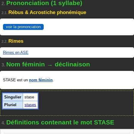
Prononciation (1 syllabe)
2.
Rébus & Acrostiche phonémique
2.1.
voir la prononciation
Rimes
2.2.
Rimes en ASE
Nom féminin → déclinaison
3.
STASE est un
nom féminin
.
Singulier
stase
Pluriel
stases
Définitions contenant le mot STASE
4.