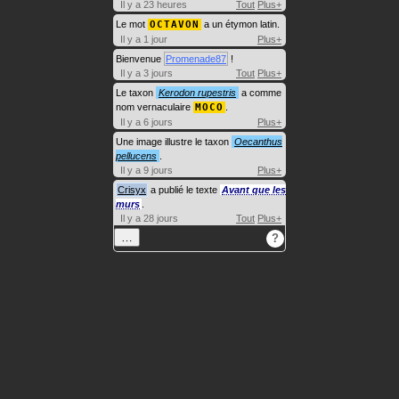
Il y a 23 heures
Tout
Plus+
Le mot
OCTAVON
a un étymon latin.
Il y a 1 jour
Plus+
Bienvenue
Promenade87
!
Il y a 3 jours
Tout
Plus+
Le taxon
Kerodon rupestris
a comme
nom vernaculaire
MOCO
.
Il y a 6 jours
Plus+
Une image illustre le taxon
Oecanthus
pellucens
.
Il y a 9 jours
Plus+
Crisyx
a publié le texte
Avant que les
murs
.
Il y a 28 jours
Tout
Plus+
…
?