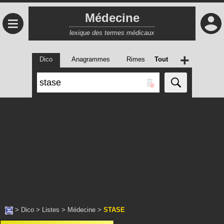
Médecine
≡
lexique des termes médicaux
+
Dico
Anagrammes
Rimes
Tout
>
Dico
>
Listes
>
Médecine
>
STASE