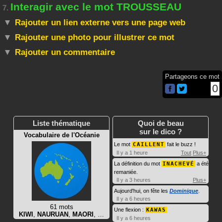
Interagir avec le mot TROUSSEAU
7.
Rajouter un lien externe vers une page web
Rajouter une photo pour illustrer ce mot
Rajouter un commentaire
Partageons ce mot
0
Liste thématique
Quoi de beau
sur le dico ?
Vocabulaire de l'Océanie
Le mot
CAILLENT
fait le buzz !
Il y a 1 heure
Tout
Plus+
La définition du mot
INACHEVÉ
a été
remaniée.
Il y a 3 heures
Plus+
Aujourd'hui, on fête les
Dominique
.
Il y a 6 heures
61 mots
Une flexion :
KAWAS
KIWI
,
NAURUAN
,
MAORI
, …
Il y a 6 heures