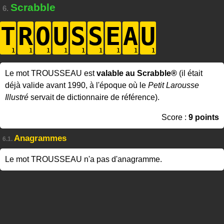
Scrabble
6.
T
R
O
U
S
S
E
A
U
Le mot TROUSSEAU est
valable au Scrabble®
(il était
déjà valide avant 1990, à l'époque où le
Petit Larousse
Illustré
servait de dictionnaire de référence).
Score :
9 points
Anagrammes
6.1.
Le mot TROUSSEAU n'a pas d'anagramme.