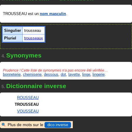
TROUSSEAU est un
nom masculin
.
Singulier
trousseau
Pluriel
trousseaux
Synonymes
4.
Prudence ! Cette liste de synonymes n'a pas encore été vérifiée…
bonneterie
,
chemiserie
,
dessous
,
dot
,
layette
,
linge
,
lingerie
.
Dictionnaire inverse
5.
ROUSSEAU
TROUSSEAU
VOUSSEAU
Plus de mots sur le
dico inverse