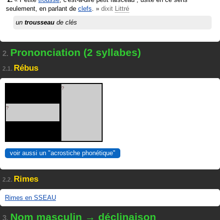
seulement, en parlant de
clefs
.
»
dixit
Littré
un
trousseau
de clés
Prononciation (2 syllabes)
2.
Rébus
2.1.
?
?
voir aussi un "acrostiche phonétique"
Rimes
2.2.
Rimes en SSEAU
Nom masculin → déclinaison
3.