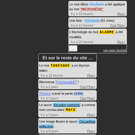
Le mot-dièse
#Océanie
a été appliqué
au mot
MICRONÉSIE
.
Il y a 10 heures
Plus+
Une liste :
#Océanie
(61 mots)
Il y a 12 heures
Tout
Plus+
L'étymologie du mot
ALARME
a été
modifiée.
Il y a 15 heures
Plus+
…
voir toute l'activité
Et sur le reste du site …
Le mot
TUDESQUE
a un étymon
italien.
Il y a 15 heures
Plus+
Bienvenue
Promenade87
!
Il y a 2 jours
Tout
Plus+
Pépère
a joué la partie
#2456
.
Il y a 3 jours
Tout
Plus+
Le taxon
Kerodon rupestris
a comme
nom vernaculaire
MOCO
.
Il y a 5 jours
Plus+
Une image illustre le taxon
Oecanthus
pellucens
.
Il y a 8 jours
Plus+