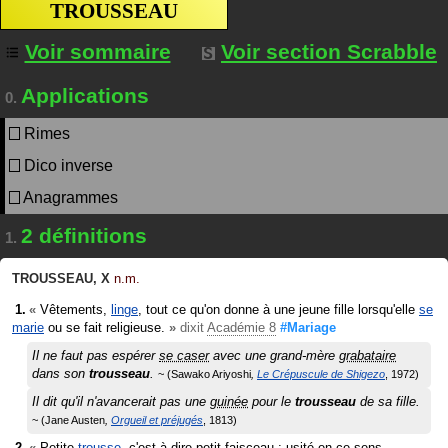
TROUSSEAU
Voir sommaire
Voir section Scrabble
Applications
0.
Rimes
Dico inverse
Anagrammes
2 définitions
1.
TROUSSEAU
,
X
n.m.
«
Vêtements,
linge
, tout ce qu'on donne à une jeune fille lorsqu'elle
se
marie
ou se fait religieuse.
»
dixit
Académie 8
#Mariage
Il ne faut pas espérer
se caser
avec une grand-mère
grabataire
dans son
trousseau
.
Sawako Ariyoshi
Le Crépuscule de Shigezo
1972
Il dit qu'il n'avancerait pas une
guinée
pour le
trousseau
de sa fille.
Jane Austen
Orgueil et préjugés
1813
«
Petite
trousse
, c'est-à-dire petit faisceau ; usité en ce sens