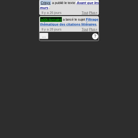
Crisyx
a publié le texte
Avant que les
murs
.
Il y a 26 jours
Tout
Plus+
addictionnaire
a lancé le sujet
Filtrage
thématique des citations littéraires
.
Il y a 28 jours
Tout
Plus+
…
?