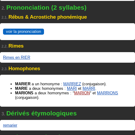
Prononciation (2 syllabes)
2.
Rébus & Acrostiche phonémique
2.1.
voir la prononciation
Rimes
2.2.
Rimes en RIER
Homophones
2.3.
MARIER
a un homonyme :
MARRIEZ
(conjugaison).
MARIE
a deux homonymes :
MARI
et
MARRI
.
MARIONS
a deux homonymes :
MARION
et
MARRIONS
(conjugaison).
Dérivés étymologiques
3.
remarier