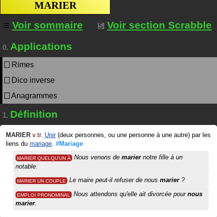
MARIER
Voir sommaire
Voir section Scrabble
Applications
0.
Rimes
Dico inverse
Anagrammes
Définition
1.
MARIER
v.tr.
Unir
(deux personnes, ou une personne à une autre) par les
liens du
mariage
.
#Mariage
Nous venons de
marier
notre fille à un
MARIER QUELQU'UN À
notable.
Le maire peut-il refuser de nous
marier
?
MARIER UN COUPLE
Nous attendons qu'elle ait divorcée pour
nous
EMPLOI PRONOMINAL
marier
.