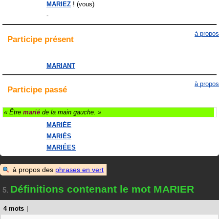
MARIEZ
! (vous)
-
à propos
Participe
présent
MARIANT
à propos
Participe
passé
« Être
marié
de la main gauche. »
MARIÉE
MARIÉS
MARIÉES
à propos des
phrases en vert
Définitions contenant le mot MARIER
5.
4 mots
|