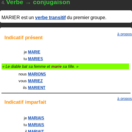
Verbe → conjugaison
4.
MARIER
est un
verbe transitif
du premier groupe.
à propos
Indicatif
présent
je
MARIE
tu
MARIES
« Le diable bat sa femme et
marie
sa fille. »
nous
MARIONS
vous
MARIEZ
ils
MARIENT
à propos
Indicatif
imparfait
je
MARIAIS
tu
MARIAIS
il
MARIAIT