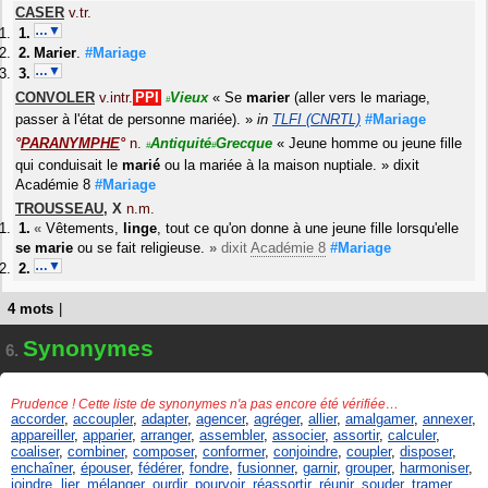
CASER
v.tr.
…▼
Marier
.
#Mariage
…▼
CONVOLER
v.intr.
PPI
Vieux
«
Se
marier
(aller vers le mariage,
#
passer à l'état de personne mariée).
»
in
TLFI (CNRTL)
#Mariage
°
PARANYMPHE
°
n.
Antiquité
Grecque
«
Jeune homme ou jeune fille
#
#
qui conduisait le
marié
ou la mariée à la maison nuptiale.
»
dixit
Académie 8
#Mariage
TROUSSEAU
,
X
n.m.
«
Vêtements,
linge
, tout ce qu'on donne à une jeune fille lorsqu'elle
se marie
ou se fait religieuse.
»
dixit
Académie 8
#Mariage
…▼
4 mots
|
Synonymes
6.
Prudence ! Cette liste de synonymes n'a pas encore été vérifiée…
accorder
,
accoupler
,
adapter
,
agencer
,
agréger
,
allier
,
amalgamer
,
annexer
,
appareiller
,
apparier
,
arranger
,
assembler
,
associer
,
assortir
,
calculer
,
coaliser
,
combiner
,
composer
,
conformer
,
conjoindre
,
coupler
,
disposer
,
enchaîner
,
épouser
,
fédérer
,
fondre
,
fusionner
,
garnir
,
grouper
,
harmoniser
,
joindre
,
lier
,
mélanger
,
ourdir
,
pourvoir
,
réassortir
,
réunir
,
souder
,
tramer
,