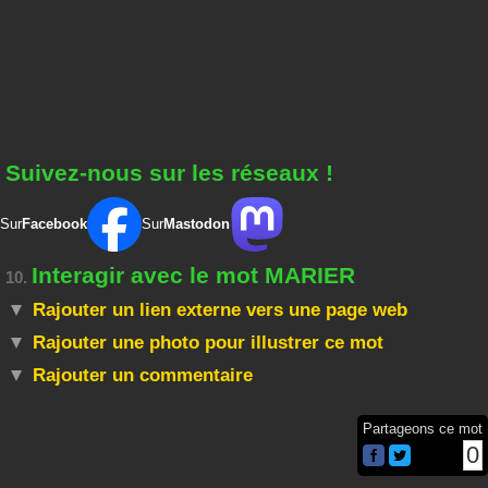
MARIERONS
MARIERIONS
MARIERIEZ
MARIERENT
=
ARMERIONS
=
MINORERAIS
=
REMARIIEZ
=
REMARIENT
=
MINORERAS
=
MINORISERA
=
TERMINERA
=
NORMERAIS
=
REMARIIONS
=
ENTRAIMER
=
RAMERIONS
=
INTERARME
=
REARMIONS
MARIERAIT
MARIERAIS
Suivez-nous sur les réseaux !
=
REMARIONS
=
REMARIAIT
=
REMARIAIS
=
ROMANISER
MARIERAIENT
MARIER
MARIEE
Sur
Facebook
Sur
Mastodon
=
REANIMERAIT
=
AMERRI
=
EMIERA
=
REMANIERAIT
=
ARRIME
Interagir avec le mot MARIER
10.
MARIE
=
REMARIAIENT
=
MARRIE
=
AIMER
Rajouter un lien externe vers une page web
=
MIRERA
=
MAIRE
Rajouter une photo pour illustrer ce mot
=
RAMIER
=
RAMIE
Rajouter un commentaire
=
RIMERA
MARIAT
=
AMATIR
Partageons ce mot
=
ARMAIT
0
=
MATIRA