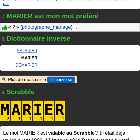
unir
.
MARIER est mon mot préféré
7.
«
?
» (
photographe_mariage
)
…
Dictionnaire inverse
8.
SALARIER
MARIER
DEMARIER
Plus de mots sur le
dico inverse
Scrabble
9.
M
A
R
I
E
R
Le mot MARIER est
valable au Scrabble®
(il était déjà