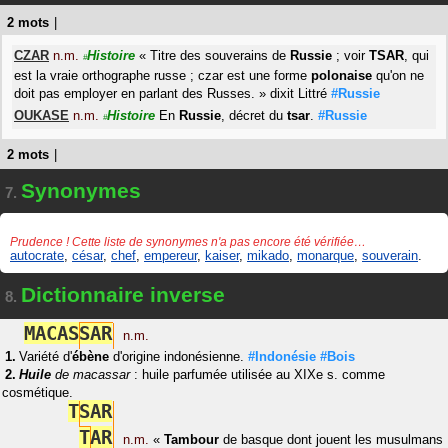
2 mots
|
CZAR
n.m.
Histoire
«
Titre des souverains de
Russie
; voir
TSAR
, qui
#
est la vraie orthographe russe ; czar est une forme
polonaise
qu'on ne
doit pas employer en parlant des Russes.
»
dixit
Littré
#Russie
OUKASE
n.m.
Histoire
En
Russie
, décret du
tsar
.
#Russie
#
2 mots
|
Synonymes
7.
Prudence ! Cette liste de synonymes n'a pas encore été vérifiée…
autocrate
,
césar
,
chef
,
empereur
,
kaiser
,
mikado
,
monarque
,
souverain
.
Dictionnaire inverse
8.
M
A
C
A
S
S
A
R
n.m.
Variété d'
ébène
d'origine indonésienne.
#Indonésie
#Bois
Huile
de macassar
: huile parfumée utilisée au XIXe s. comme
cosmétique.
T
S
A
R
T
A
R
n.m.
«
Tambour
de basque dont jouent les musulmans