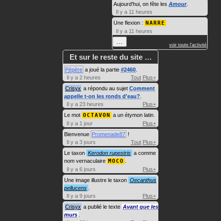
Aujourd'hui, on fête les
Amour
.
Il y a 11 heures
Une flexion :
NARRE
Il y a 11 heures
…
voir toute l'activité
Et sur le reste du site …
Pépère
a joué la partie
#2460
.
Il y a 2 heures
Tout
Plus+
Crisyx
a répondu au sujet
Comment
appelle t-on les ronds d'eau?
.
Il y a 23 heures
Plus+
Le mot
OCTAVON
a un étymon latin.
Il y a 1 jour
Plus+
Bienvenue
Promenade87
!
Il y a 3 jours
Tout
Plus+
Le taxon
Kerodon rupestris
a comme
nom vernaculaire
MOCO
.
Il y a 6 jours
Plus+
Une image illustre le taxon
Oecanthus
pellucens
.
Il y a 9 jours
Plus+
Crisyx
a publié le texte
Avant que les
murs
.