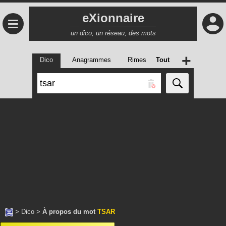
eXionnaire
≡
un dico, un réseau, des mots
+
Dico
Anagrammes
Rimes
Tout
>
Dico
>
À propos du mot
TSAR