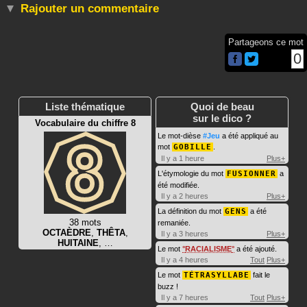
Rajouter un commentaire
Partageons ce mot
0
Liste thématique
Quoi de beau
sur le dico ?
Vocabulaire du chiffre 8
Le mot-dièse
#Jeu
a été appliqué au
mot
GOBILLE
.
Il y a 1 heure
Plus+
L'étymologie du mot
FUSIONNER
a
été modifiée.
Il y a 2 heures
Plus+
La définition du mot
GENS
a été
38 mots
remaniée.
OCTAÈDRE
,
THÊTA
,
Il y a 3 heures
Plus+
HUITAINE
, …
Le mot
RACIALISME
a été ajouté.
Il y a 4 heures
Tout
Plus+
Le mot
TÉTRASYLLABE
fait le
buzz !
Il y a 7 heures
Tout
Plus+