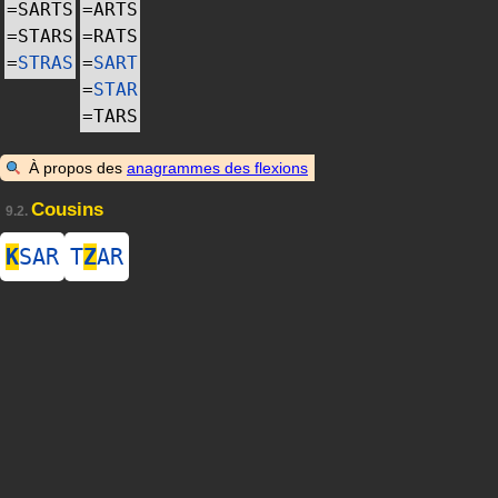
=
SARTS
=
ARTS
=
STARS
=
RATS
=
STRAS
=
SART
=
STAR
=
TARS
À propos des
anagrammes des flexions
Cousins
9.2.
K
SAR
T
Z
AR