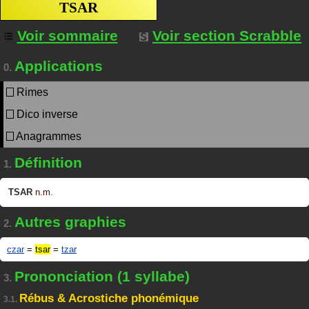
TSAR
Voir sommaire
Voir section Scrabble
Applications
0.
Rimes
Dico inverse
Anagrammes
Définition
1.
TSAR
n.m.
Autres graphies
2.
czar
=
tsar
=
tzar
Prononciation (1 syllabe)
3.
Rébus & Acrostiche phonémique
3.1.