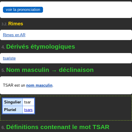
voir la prononciation
Rimes
3.2.
Rimes en AR
Dérivés étymologiques
4.
tsariste
Nom masculin → déclinaison
5.
TSAR est un
nom masculin
.
Singulier
tsar
Pluriel
tsars
Définitions contenant le mot TSAR
6.