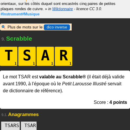
orientaux, sur les côtés duquel sont encastrés cinq paires de petites
plaques rondes de cuivre.
»
in
Wiktionnaire
- licence CC 3.0.
#Instrument#Musique
Plus de mots sur le
dico inverse
Scrabble
9.
T
S
A
R
Le mot TSAR est
valable au Scrabble®
(il était déjà valide
avant 1990, à l'époque où le
Petit Larousse Illustré
servait
de dictionnaire de référence).
Score :
4 points
Anagrammes
9.1.
TSARS
TSAR