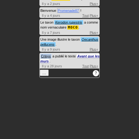
Il y a 2 jours
Plus+
Bienvenue
Promenade87
!
Il y a 4 jours
Tout
Plus+
Le taxon
Kerodon rupestris
a comme
nom vernaculaire
MOCO
.
Il y a 7 jours
Plus+
Une image illustre le taxon
Oecanthus
pellucens
.
Il y a 9 jours
Plus+
Crisyx
a publié le texte
Avant que les
murs
.
Il y a 28 jours
Tout
Plus+
…
?