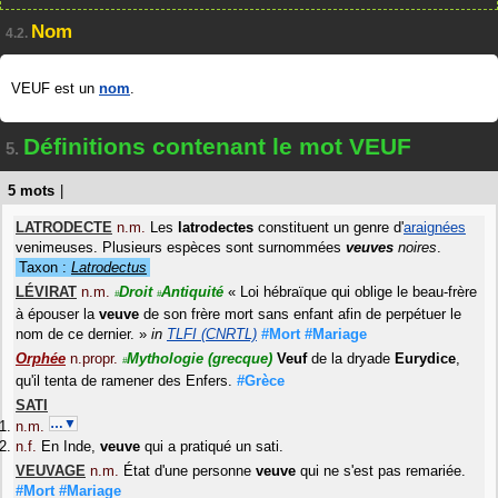
Nom
4.2.
VEUF est un
nom
.
Définitions contenant le mot VEUF
5.
5 mots
|
LATRODECTE
n.m.
Les
latrodectes
constituent un genre d'
araignées
venimeuses. Plusieurs espèces sont surnommées
veuves
noires
.
Taxon :
Latrodectus
LÉVIRAT
n.m.
Droit
Antiquité
«
Loi hébraïque qui oblige le beau-frère
#
#
à épouser la
veuve
de son frère mort sans enfant afin de perpétuer le
nom de ce dernier.
»
in
TLFI (CNRTL)
#Mort
#Mariage
Orphée
n.propr.
Mythologie
(grecque)
Veuf
de la dryade
Eurydice
,
#
qu'il tenta de ramener des Enfers.
#Grèce
SATI
…▼
n.m.
n.f.
En Inde,
veuve
qui a pratiqué un sati.
VEUVAGE
n.m.
État d'une personne
veuve
qui ne s'est pas remariée.
#Mort
#Mariage