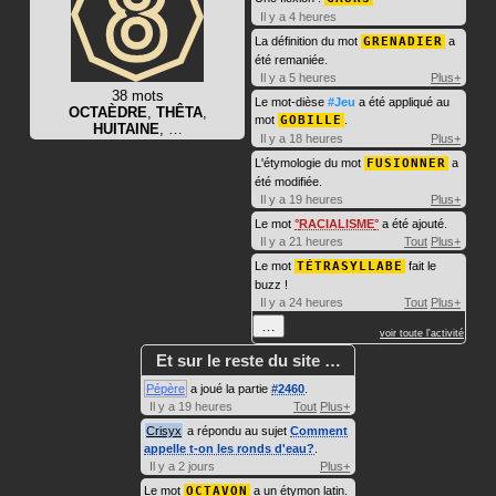
Il y a 4 heures
La définition du mot
GRENADIER
a
été remaniée.
Il y a 5 heures
Plus+
38 mots
Le mot-dièse
#Jeu
a été appliqué au
OCTAÈDRE
,
THÊTA
,
mot
GOBILLE
.
HUITAINE
, …
Il y a 18 heures
Plus+
L'étymologie du mot
FUSIONNER
a
été modifiée.
Il y a 19 heures
Plus+
Le mot
RACIALISME
a été ajouté.
Il y a 21 heures
Tout
Plus+
Le mot
TÉTRASYLLABE
fait le
buzz !
Il y a 24 heures
Tout
Plus+
…
voir toute l'activité
Et sur le reste du site …
Pépère
a joué la partie
#2460
.
Il y a 19 heures
Tout
Plus+
Crisyx
a répondu au sujet
Comment
appelle t-on les ronds d'eau?
.
Il y a 2 jours
Plus+
Le mot
OCTAVON
a un étymon latin.