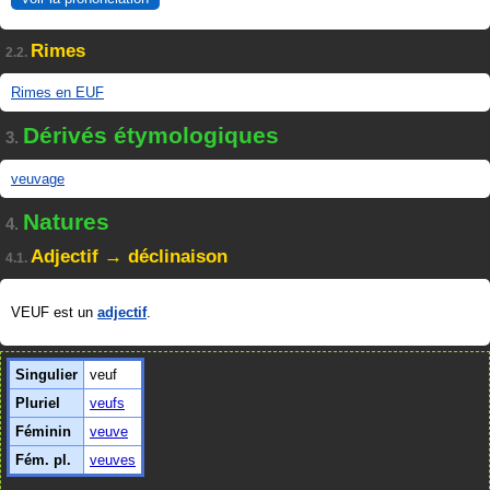
Rimes
2.2.
Rimes en EUF
Dérivés étymologiques
3.
veuvage
Natures
4.
Adjectif → déclinaison
4.1.
VEUF est un
adjectif
.
Singulier
veuf
Pluriel
veufs
Féminin
veuve
Fém. pl.
veuves