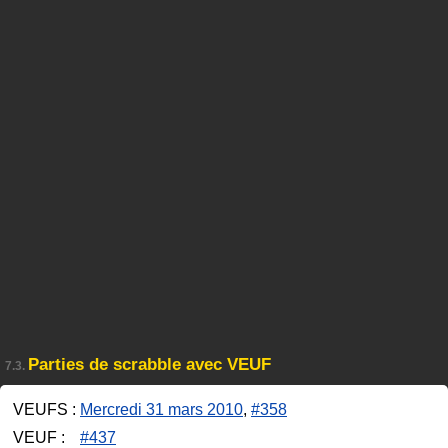
Parties de scrabble avec VEUF
7.3.
VEUFS :
Mercredi 31 mars 2010
,
#358
VEUF :
#437