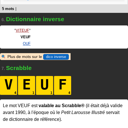
5 mots
|
Dictionnaire inverse
6.
VITEUF
VEUF
OUF
Plus de mots sur le
dico inverse
Scrabble
7.
V
E
U
F
Le mot VEUF est
valable au Scrabble®
(il était déjà valide
avant 1990, à l'époque où le
Petit Larousse Illustré
servait
de dictionnaire de référence).