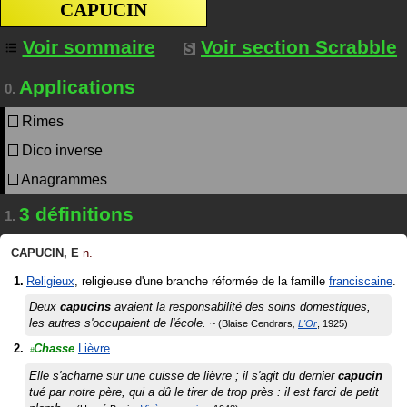
CAPUCIN
Voir sommaire
Voir section Scrabble
Applications
0.
Rimes
Dico inverse
Anagrammes
3 définitions
1.
CAPUCIN
,
E
n.
Religieux
, religieuse d'une branche réformée de la famille
franciscaine
.
Deux
capucins
avaient la responsabilité des soins domestiques,
les autres s'occupaient de l'école.
Blaise Cendrars
L'Or
1925
Chasse
Lièvre
.
#
Elle s'acharne sur une cuisse de lièvre ; il s'agit du dernier
capucin
tué par notre père, qui a dû le tirer de trop près : il est farci de petit