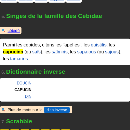
Singes de la famille des Cebidae
5.
cébidé
Parmi les cébidés, citons les °apelles°, les
ouistitis
, les
capucins
(ou
saïs
), les
saïmiris
, les
sapajous
(ou
sajous
),
les
tamarins
.
Dictionnaire inverse
6.
DOUCIN
CAPUCIN
DIN
Plus de mots sur le
dico inverse
Scrabble
7.