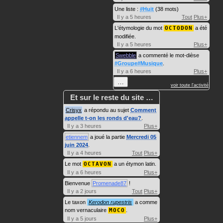
Une liste :
#Huit
(38 mots)
Il y a 5 heures
Tout
Plus+
L'étymologie du mot
OCTODON
a été
modifiée.
Il y a 5 heures
Plus+
Swebble
a commenté le mot-dièse
#Groupe#Musique
.
Il y a 6 heures
Plus+
…
voir toute l'activité
Et sur le reste du site …
Crisyx
a répondu au sujet
Comment
appelle t-on les ronds d'eau?
.
Il y a 3 heures
Plus+
etiennem
a joué la partie
Mercredi 05
juin 2024
.
Il y a 4 heures
Tout
Plus+
Le mot
OCTAVON
a un étymon latin.
Il y a 6 heures
Plus+
Bienvenue
Promenade87
!
Il y a 2 jours
Tout
Plus+
Le taxon
Kerodon rupestris
a comme
nom vernaculaire
MOCO
.
Il y a 5 jours
Plus+