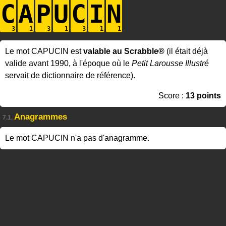
C
A
P
U
C
I
N
Le mot CAPUCIN est
valable au Scrabble®
(il était déjà
valide avant 1990, à l'époque où le
Petit Larousse Illustré
servait de dictionnaire de référence).
Score :
13 points
Anagrammes
7.1.
Le mot CAPUCIN n'a pas d'anagramme.