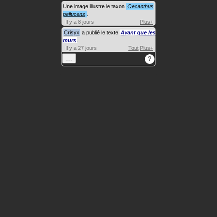
Une image illustre le taxon
Oecanthus
pellucens
.
Il y a 8 jours
Plus+
Crisyx
a publié le texte
Avant que les
murs
.
Il y a 27 jours
Tout
Plus+
…
?