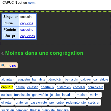
CAPUCIN est un
nom
.
Singulier
capucin
Pluriel
capucins
Féminin
capucine
Fém. pl.
capucines
Moines dans une congrégation
4.
moine
alcantarin
augustin
barnabite
bénédictin
bernardin
caloyer
camaldule
capucin
carme
célestin
chartreux
cistercien
cordelier
dominicain
eudiste
franciscain
génovéfain
jésuite
lazariste
mariste
minime
olivétain
oratorien
passioniste
prémontré
rédemptoriste
salésien
sulpicien
templier
théatin
trappiste
trinitaire