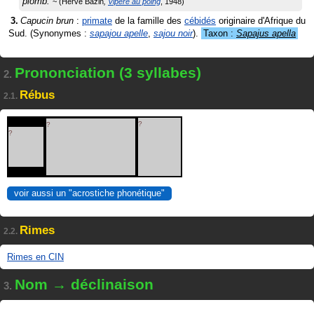
plomb.
Hervé Bazin
Vipère au poing
1948
Capucin brun
:
primate
de la famille des
cébidés
originaire d'Afrique du
Sud.
(Synonymes :
sapajou apelle
,
sajou noir
)
.
Taxon :
Sapajus apella
Prononciation (3 syllabes)
2.
Rébus
2.1.
?
?
?
voir aussi un "acrostiche phonétique"
Rimes
2.2.
Rimes en CIN
Nom → déclinaison
3.