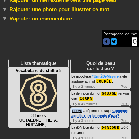
Rajouter un lien externe vers une page web
Rajouter une photo pour illustrer ce mot
Rajouter un commentaire
Partageons ce mot
0
Liste thématique
Quoi de beau
sur le dico ?
Vocabulaire du chiffre 8
Le mot-dièse
#UnitéDeMesure
a été
appliqué au mot
COUDÉE
.
Il y a 2 minutes
Plus+
La définition du mot
GOBAGE
renvoie
vers
GOBER
.
Il y a 48 minutes
Plus+
Crisyx
a répondu au sujet
Comment
38 mots
appelle t-on les ronds d'eau?
.
OCTAÈDRE
,
THÊTA
,
Il y a 3 heures
Plus+
HUITAINE
, …
La définition du mot
DORIQUE
a été
remaniée.
Il y a 4 heures
Plus+