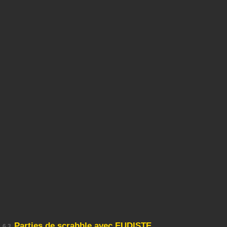
Parties de scrabble avec EUDISTE
6.3.