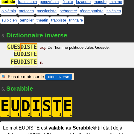
eudiste
franciscain
génovéfain
jésuite
lazariste
mariste
minime
olivétain
oratorien
passioniste
prémontré
rédemptoriste
salésien
sulpicien
templier
théatin
trappiste
trinitaire
Dictionnaire inverse
5.
G
U
E
S
D
I
S
T
E
adj.
De l'homme politique Jules Guesde.
E
U
D
I
S
T
E
F
E
U
D
I
S
T
E
n.
Plus de mots sur le
dico inverse
Scrabble
6.
E
U
D
I
S
T
E
Le mot EUDISTE est
valable au Scrabble®
(il était déjà