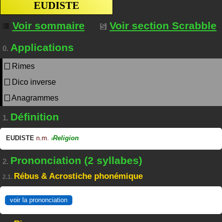
EUDISTE
Voir sommaire
Voir section Scrabble
Applications
0.
Rimes
Dico inverse
Anagrammes
Définition
1.
EUDISTE
n.m.
Religion
#
Prononciation (2 syllabes)
2.
Rébus & Acrostiche phonémique
2.1.
voir la prononciation