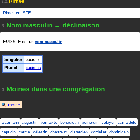
Rimes
2.2.
Rimes en ISTE
Nom masculin → déclinaison
3.
EUDISTE est un
nom masculin
.
Singulier
eudiste
Pluriel
eudistes
Moines dans une congrégation
4.
moine
alcantarin
augustin
barnabite
bénédictin
bernardin
caloyer
camaldule
capucin
carme
célestin
chartreux
cistercien
cordelier
dominicain