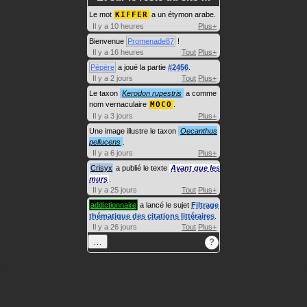
Le mot
KIFFER
a un étymon arabe.
Il y a 10 heures
Plus+
Bienvenue
Promenade87
!
Il y a 16 heures
Tout
Plus+
Pépère
a joué la partie
#2456
.
Il y a 2 jours
Tout
Plus+
Le taxon
Kerodon rupestris
a comme
nom vernaculaire
MOCO
.
Il y a 3 jours
Plus+
Une image illustre le taxon
Oecanthus
pellucens
.
Il y a 6 jours
Plus+
Crisyx
a publié le texte
Avant que les
murs
.
Il y a 25 jours
Tout
Plus+
addictionnaire
a lancé le sujet
Filtrage
thématique des citations littéraires
.
Il y a 26 jours
Tout
Plus+
…
?