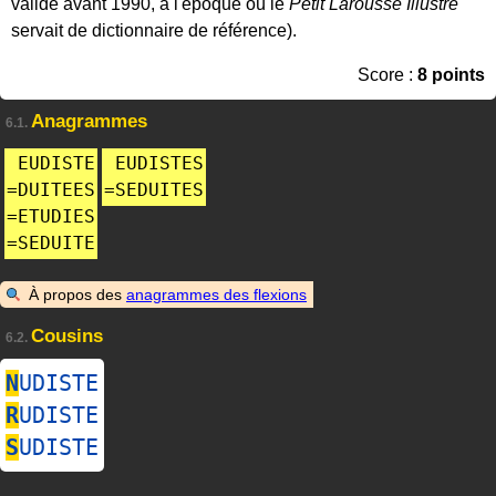
valide avant 1990, à l'époque où le
Petit Larousse Illustré
servait de dictionnaire de référence).
Score :
8 points
Anagrammes
6.1.
EUDISTE
EUDISTES
=
DUITEES
=
SEDUITES
=
ETUDIES
=
SEDUITE
À propos des
anagrammes des flexions
Cousins
6.2.
N
UDISTE
R
UDISTE
S
UDISTE