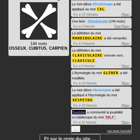
Le mot-dièse
#Ostéologie
a été
appliqué au mot
CAL
.
Il y a 13 minutes
Plus+
Une liste :
#Ostéologie
(144 mots)
Il y a 2 heures
Tout
Plus+
La définition du mot
MANDIBULAIRE
a été remaniée.
144 mots
Il y a 4 heures
Plus+
OSSEUX
,
CUBITUS
,
CARPIEN
,
La définition du mot
…
CLAVICULAIRE
renvoie vers
CLAVICULE
.
Il y a 5 heures
Plus+
L'étymologie du mot
GLÉNER
a été
modifiée.
Il y a 10 heures
Plus+
Le mot-dièse
#Acronyme
a été
appliqué à l'étymologie du mot
VESPÉTRO
.
Il y a 10 heures
Plus+
Swebble
a commenté la jouabilité
scrabblesque du mot
MILF
.
Il y a 11 heures
Plus+
…
voir toute l'activité
Et sur le reste du site …