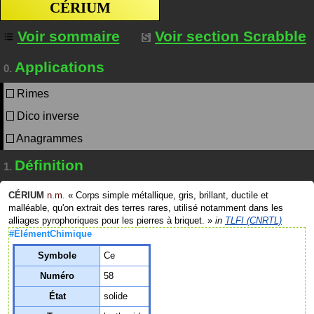
CÉRIUM
Voir sommaire
Voir section Scrabble
Applications
0.
Rimes
Dico inverse
Anagrammes
Définition
1.
CÉRIUM
n.m.
«
Corps simple métallique, gris, brillant, ductile et
malléable, qu'on extrait des terres rares, utilisé notamment dans les
alliages pyrophoriques pour les pierres à briquet.
»
in
TLFI (CNRTL)
#ÉlémentChimique
Symbole
Ce
Numéro
58
État
solide