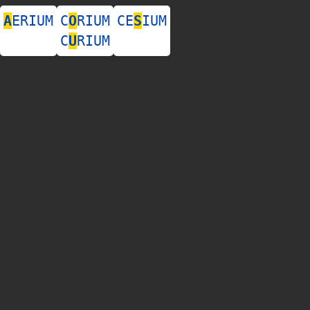
A
ERIUM
C
O
RIUM
CE
S
IUM
C
U
RIUM