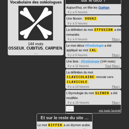
sur le dico ?
Vocabulaire des ostéologues
Aujourd'hui, on fête les
Gaétan
.
Il y a 5 heures
Une flexion :
VOUAI
Il y a 5 heures
La définition du mot
EFFUSION
a été
remaniée.
Il y a 6 heures
Plus+
144 mots
Le mot-dièse
#Ostéologie
a été
OSSEUX
,
CUBITUS
,
CARPIEN
,
appliqué au mot
CAL
.
…
Il y a 9 heures
Plus+
Une liste :
#Ostéologie
(144 mots)
Il y a 11 heures
Tout
Plus+
La définition du mot
CLAVICULAIRE
renvoie vers
CLAVICULE
.
Il y a 14 heures
Plus+
L'étymologie du mot
GLÉNER
a été
modifiée.
Il y a 18 heures
Plus+
…
voir toute l'activité
Et sur le reste du site …
Le mot
KIFFER
a un étymon arabe.