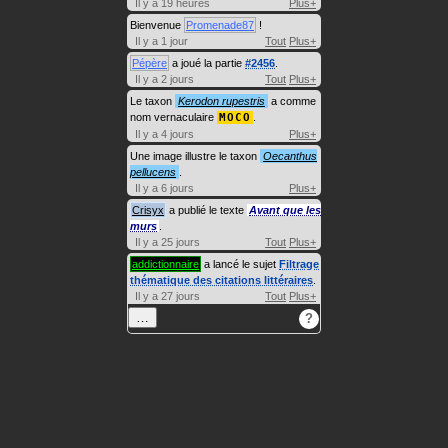
Il y a 19 heures
Plus+
Bienvenue
Promenade87
!
Il y a 1 jour
Tout
Plus+
Pépère
a joué la partie
#2456
.
Il y a 2 jours
Tout
Plus+
Le taxon
Kerodon rupestris
a comme
nom vernaculaire
MOCO
.
Il y a 4 jours
Plus+
Une image illustre le taxon
Oecanthus
pellucens
.
Il y a 6 jours
Plus+
Crisyx
a publié le texte
Avant que les
murs
.
Il y a 25 jours
Tout
Plus+
addictionnaire
a lancé le sujet
Filtrage
thématique des citations littéraires
.
Il y a 27 jours
Tout
Plus+
…
?