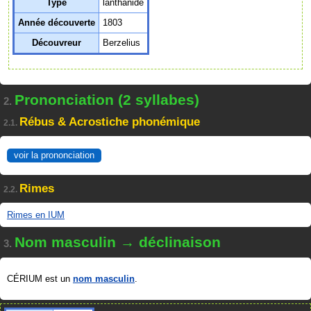
Type
lanthanide
Année découverte
1803
Découvreur
Berzelius
Prononciation (2 syllabes)
2.
Rébus & Acrostiche phonémique
2.1.
voir la prononciation
Rimes
2.2.
Rimes en IUM
Nom masculin → déclinaison
3.
CÉRIUM est un
nom masculin
.