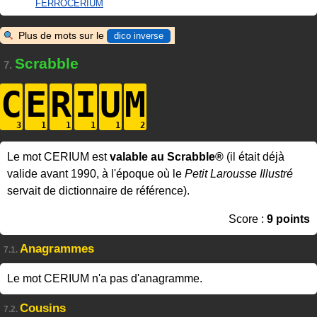
FERROCERIUM
Plus de mots sur le
dico inverse
Scrabble
7.
C
E
R
I
U
M
Le mot CERIUM est
valable au Scrabble®
(il était déjà
valide avant 1990, à l'époque où le
Petit Larousse Illustré
servait de dictionnaire de référence).
Score :
9 points
Anagrammes
7.1.
Le mot CERIUM n'a pas d'anagramme.
Cousins
7.2.