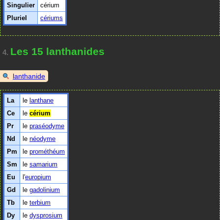
Singulier
cérium
Pluriel
cériums
Les 15 lanthanides
4.
lanthanide
La
le
lanthane
Ce
le
cérium
Pr
le
praséodyme
Nd
le
néodyme
Pm
le
prométhéum
Sm
le
samarium
Eu
l'
europium
Gd
le
gadolinium
Tb
le
terbium
Dy
le
dysprosium