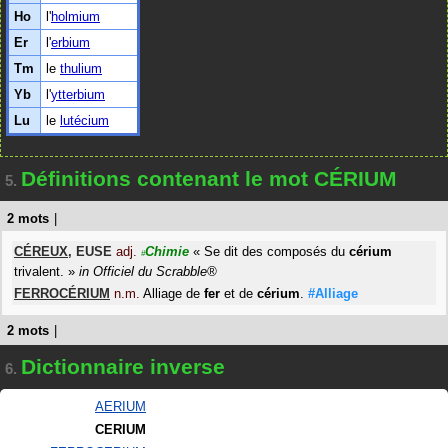
Ho
l'
holmium
Er
l'
erbium
Tm
le
thulium
Yb
l'
ytterbium
Lu
le
lutécium
Définitions contenant le mot CÉRIUM
5.
2 mots
|
CÉREUX
,
EUSE
adj.
Chimie
«
Se dit des composés du
cérium
#
trivalent.
»
in
Officiel du Scrabble®
FERROCÉRIUM
n.m.
Alliage de
fer
et de
cérium
.
#Alliage
2 mots
|
Dictionnaire inverse
6.
AERIUM
CERIUM