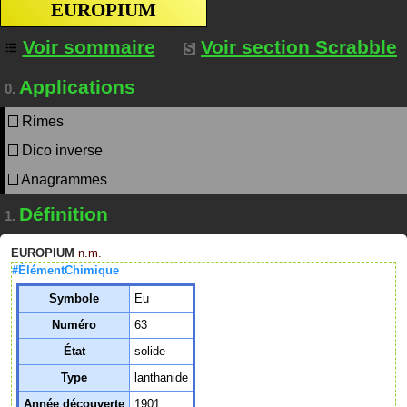
EUROPIUM
Voir sommaire
Voir section Scrabble
Applications
0.
Rimes
Dico inverse
Anagrammes
Définition
1.
EUROPIUM
n.m.
#ÉlémentChimique
Symbole
Eu
Numéro
63
État
solide
Type
lanthanide
Année découverte
1901