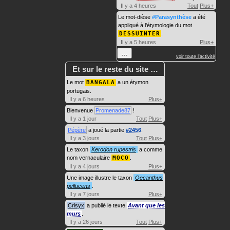
Il y a 4 heures
Tout
Plus+
Le mot-dièse
#Parasynthèse
a été
appliqué à l'étymologie du mot
DESSUINTER
.
Il y a 5 heures
Plus+
…
voir toute l'activité
Et sur le reste du site …
Le mot
BANGALA
a un étymon
portugais.
Il y a 6 heures
Plus+
Bienvenue
Promenade87
!
Il y a 1 jour
Tout
Plus+
Pépère
a joué la partie
#2456
.
Il y a 3 jours
Tout
Plus+
Le taxon
Kerodon rupestris
a comme
nom vernaculaire
MOCO
.
Il y a 4 jours
Plus+
Une image illustre le taxon
Oecanthus
pellucens
.
Il y a 7 jours
Plus+
Crisyx
a publié le texte
Avant que les
murs
.
Il y a 26 jours
Tout
Plus+