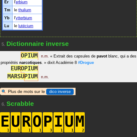
Er
l'
erbium
Tm
le
thulium
Yb
l'
ytterbium
Lu
le
lutécium
Dictionnaire inverse
5.
O
P
I
U
M
n.m.
«
Extrait des capsules de
pavot
blanc, qui a des
propriétés
narcotiques
.
»
dixit
Académie 8
#Drogue
E
U
R
O
P
I
U
M
M
A
R
S
U
P
I
U
M
n.m.
Plus de mots sur le
dico inverse
Scrabble
6.
E
U
R
O
P
I
U
M