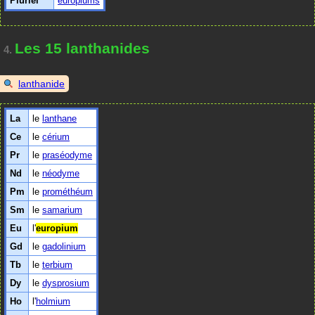
Pluriel
europiums
Les 15 lanthanides
4.
lanthanide
La
le
lanthane
Ce
le
cérium
Pr
le
praséodyme
Nd
le
néodyme
Pm
le
prométhéum
Sm
le
samarium
Eu
l'
europium
Gd
le
gadolinium
Tb
le
terbium
Dy
le
dysprosium
Ho
l'
holmium