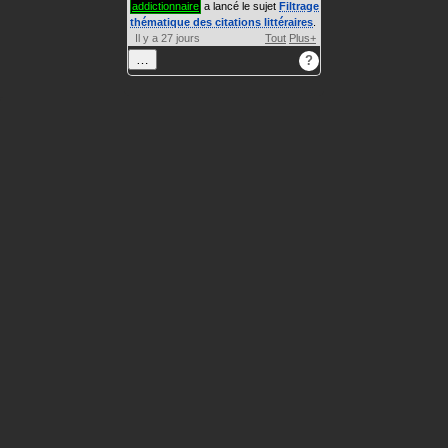
addictionnaire
a lancé le sujet
Filtrage
thématique des citations littéraires
.
Il y a 27 jours
Tout
Plus+
…
?