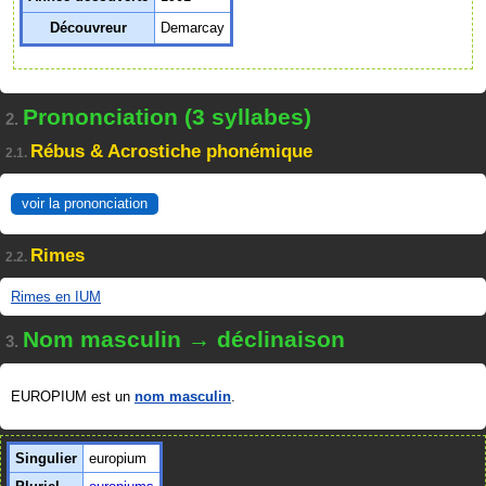
Découvreur
Demarcay
Prononciation (3 syllabes)
2.
Rébus & Acrostiche phonémique
2.1.
voir la prononciation
Rimes
2.2.
Rimes en IUM
Nom masculin → déclinaison
3.
EUROPIUM est un
nom masculin
.
Singulier
europium