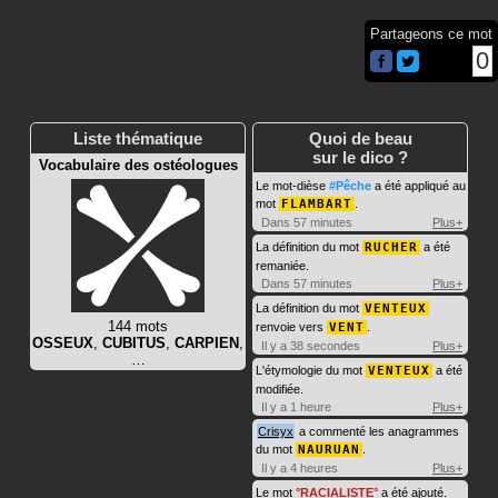
Partageons ce mot
0
Liste thématique
Quoi de beau
sur le dico ?
Vocabulaire des ostéologues
Le mot-dièse
#Pêche
a été appliqué au
mot
FLAMBART
.
Dans 57 minutes
Plus+
La définition du mot
RUCHER
a été
remaniée.
Dans 57 minutes
Plus+
La définition du mot
VENTEUX
144 mots
renvoie vers
VENT
.
OSSEUX
,
CUBITUS
,
CARPIEN
,
Il y a 38 secondes
Plus+
…
L'étymologie du mot
VENTEUX
a été
modifiée.
Il y a 1 heure
Plus+
Crisyx
a commenté les anagrammes
du mot
NAURUAN
.
Il y a 4 heures
Plus+
Le mot
RACIALISTE
a été ajouté.