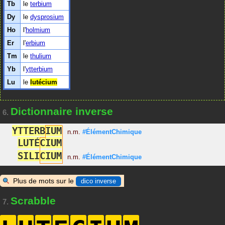
Tb
le
terbium
Dy
le
dysprosium
Ho
l'
holmium
Er
l'
erbium
Tm
le
thulium
Yb
l'
ytterbium
Lu
le
lutécium
Dictionnaire inverse
6.
Y
T
T
E
R
B
I
U
M
n.m.
#ÉlémentChimique
L
U
T
É
C
I
U
M
S
I
L
I
C
I
U
M
n.m.
#ÉlémentChimique
Plus de mots sur le
dico inverse
Scrabble
7.