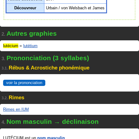
Découvreur
Urbain / von Welsbach et James
Autres graphies
2.
lutécium
=
lutétium
Prononciation (3 syllabes)
3.
Rébus & Acrostiche phonémique
3.1.
voir la prononciation
Rimes
3.2.
Rimes en IUM
Nom masculin → déclinaison
4.
LUTÉCIUM est un
nom masculin
.