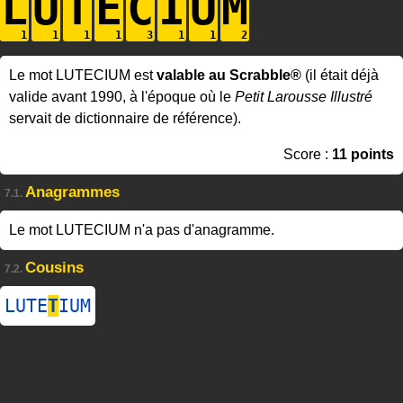
L
U
T
E
C
I
U
M
Le mot LUTECIUM est
valable au Scrabble®
(il était déjà
valide avant 1990, à l'époque où le
Petit Larousse Illustré
servait de dictionnaire de référence).
Score :
11 points
Anagrammes
7.1.
Le mot LUTECIUM n'a pas d'anagramme.
Cousins
7.2.
LUTE
T
IUM