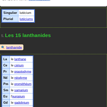
Singulier
lutécium
Pluriel
lutéciums
Les 15 lanthanides
5.
lanthanide
La
le
lanthane
Ce
le
cérium
Pr
le
praséodyme
Nd
le
néodyme
Pm
le
prométhéum
Sm
le
samarium
Eu
l'
europium
Gd
le
gadolinium