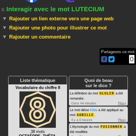
Interagir avec le mot LUTECIUM
8.
Rajouter un lien externe vers une page web
Rajouter une photo pour illustrer ce mot
Rajouter un commentaire
Partageons ce mot
0
Liste thématique
Quoi de beau
sur le dico ?
Vocabulaire du chiffre 8
La définition du mot
ULULER
a été
remaniée.
Dans 44 minutes
Plus+
Le mot-dièse
#Jeu
a été appliqué au
mot
GOBILLE
.
Il y a 6 heures
Plus+
L'étymologie du mot
FUSIONNER
a
38 mots
été modifiée.