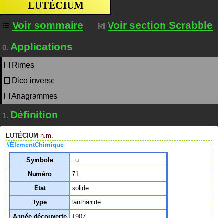
LUTÉCIUM
Voir sommaire
Voir section Scrabble
Applications
0.
Rimes
Dico inverse
Anagrammes
Définition
1.
LUTÉCIUM
n.m.
#ÉlémentChimique
Symbole
Lu
Numéro
71
État
solide
Type
lanthanide
Année découverte
1907