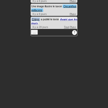
Il y a 6 jours
Plus+
Une image illustre le taxon
Oecanthus
pellucens
.
Il y a 9 jours
Plus+
Crisyx
a publié le texte
Avant que les
murs
.
Il y a 28 jours
Tout
Plus+
…
?