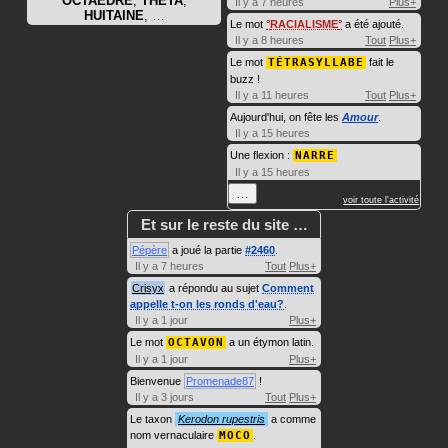
OCTAÈDRE
,
THÊTA
,
Il y a 7 heures
Plus+
HUITAINE
, …
Le mot
RACIALISME
a été ajouté.
Il y a 8 heures
Tout
Plus+
Le mot
TÉTRASYLLABE
fait le
buzz !
Il y a 11 heures
Tout
Plus+
Aujourd'hui, on fête les
Amour
.
Il y a 15 heures
Une flexion :
NARRE
Il y a 15 heures
…
voir toute l'activité
Et sur le reste du site …
Pépère
a joué la partie
#2460
.
Il y a 7 heures
Tout
Plus+
Crisyx
a répondu au sujet
Comment
appelle t-on les ronds d'eau?
.
Il y a 1 jour
Plus+
Le mot
OCTAVON
a un étymon latin.
Il y a 1 jour
Plus+
Bienvenue
Promenade87
!
Il y a 3 jours
Tout
Plus+
Le taxon
Kerodon rupestris
a comme
nom vernaculaire
MOCO
.